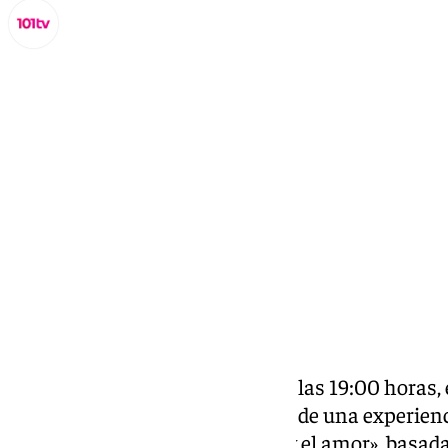
Miguel Alfonso
miércoles, 26 febrero 2025, 14:40
Compartir:
El próximo sábado 1 de marzo a las 19:00 horas, 
Macharaviaya será el escenario de una experienci
dramatizada «Las costumbres y el amor», basada 