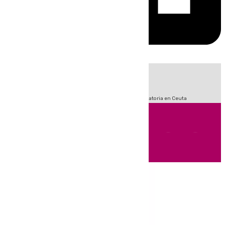
HOY
|
Fútbol
Sucesos
LaLiga
Primera División
Crisis Migratoria en Ceuta
Andalucía