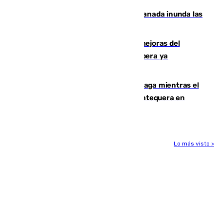
Una tormenta en la provincia de Granada inunda las
calles de Puebla de Don Fadrique
La inversión del Ayuntamiento en mejoras del
entorno del Prado de San Sebastián supera ya
1.600.000 euros
El taró tiñe de niebla la costa de Málaga mientras el
calor se concentra en el interior con Antequera en
aviso amarillo
Lo más visto >
Más noticias
Ver más >