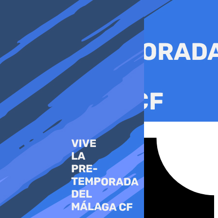
Ir
al
contenido
Tiktok