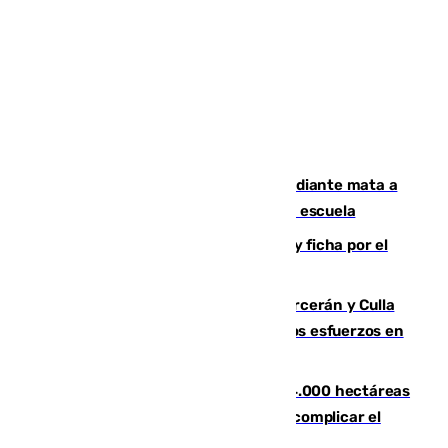
Desastre en Tailandia: un joven estudiante mata a
tiros a sus abuelo y a profesores en una escuela
Luca Zidane rompe con el Granada y ficha por el
Leganés
Incendios de Castellón: Sierra Engarcerán y Culla
evolucionan positivamente y centran los esfuerzos en
Tírig
El incendio de Niebla ya supera las 4.000 hectáreas
afectadas y "se espera que se vuelva a complicar el
fuego"