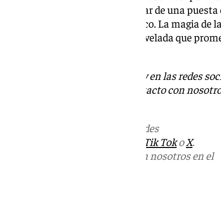
cultura, quienes podrán disfrutar de una puesta 
sentimiento en un entorno único. La magia de la
serán las protagonistas de una velada que prom
legado literario.
Descubre más noticias de 101Tv en las redes soc
Tok
o
X
. Puedes ponerte en contacto con nosotro
informativos@101tv.es
Más noticias de
101TV
en las redes
sociales:
Instagram
,
Facebook
,
Tik Tok
o
X
.
Puedes ponerte en contacto con nosotros en el
correo
informativos@101tv.es
Tags:
Últimas noticias