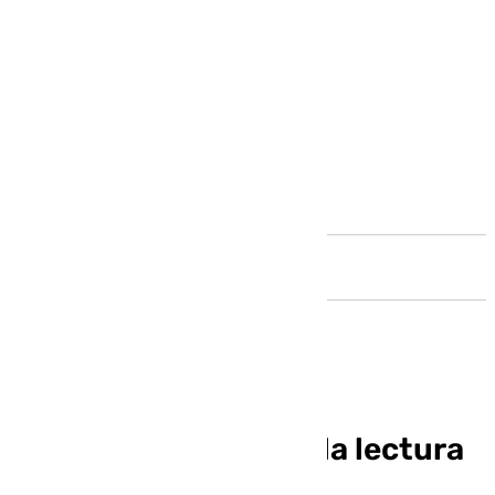
Andalucía
Macharaviaya acoge la lectura
dramatizada de ‘Las