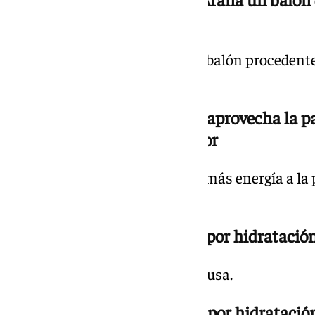
a remate de Adrián Niño
El gaditano remató de volea un balón procedente
apunto de sumarse el tanto.
20.10 h. | 1-0 min. 78 Funes aprovecha la p
Niño por Izan Merino y Dotor
Cambio de posiciones para dar más energía a la p
partido
20.10 h. | 1-0 min. 78 Pausa por hidratació
Vuelven los jugadores tras la pausa.
20.07 h. | 1-0 min. 76 Pausa por hidrataci