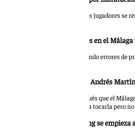
Se detiene el choque para que los jugadores se r
segunda parte.
20.04 h. | 1-0 min. 74 Nervios en el Málaga
El conjunto de Funes está teniendo errores de pr
balón.
20.00 h. | 1-0 min. 69 Anota Andrés Martí
El jugador sevillano anotó después que el Málaga
un saque de falta. Alfonso llegó a tocarla pero no
19.57 h. | 1-0 min. 65 El Racing se empiez
el balón