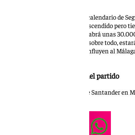
Llega la penúltima jornada del calendario de Seg
líder de la categoría, que ya ha ascendido pero t
campeonato. Por La Rosaleda habrá unas 30.000
equipo y esperan celebrar, pero sobre todo, esta
campos. Hasta cinco partidos influyen al Málaga
en playoff y ascenso directo.
20.29 h. | 1-0 min. 98 Final del partido
Tablas entre Málaga y Racing de Santander en Ma
infarto.