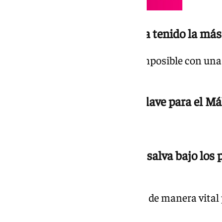
20.29 h. | 1-0 min. 97 Rafa ha tenido la más
Ezkieta ha detenido un balón imposible con una 
mejores de la liga.
20.29 h. | 1-0 min. 97 Falta clave para el M
Se dispondrá a golpear Aaron.
20.24 h. | 1-0 min. 90 Rafita salva bajo los
de Arana
El lateral malagueño interviene de manera vital 
sentencia del Racing.