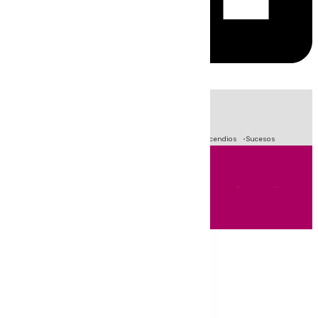
HOY
|
Fútbol
Crisis Migratoria en Ceuta
Primera División
Incendios
Sucesos
Andalucía