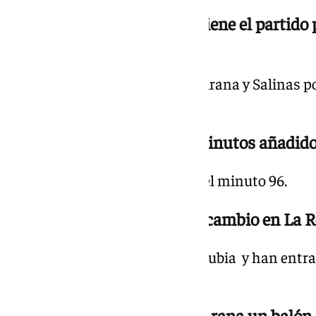
20.24 h. | 1-0 min. 90 Se detiene el partido
césped
Murillo por parte del Málaga y Arana y Salinas p
siendo atendidos.
20.21 h. | 1-0 min. 90 Seis minutos añadid
El partido se prolongará hasta el minuto 96.
20.18 h. | 1-0 min. 86 Triple cambio en La 
Han salido Puga, Joaquín y Larrubia y han entr
Sánchez
20.14 h. | 1-0 min. 82 Salva Arana un baló