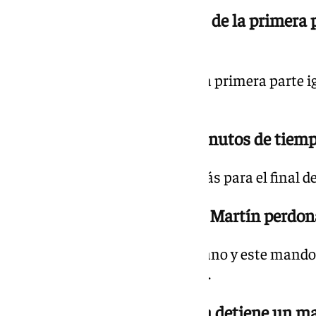
19.18 h. | 1-0 min. 45+3 Final de la primera
encima
No hay tiempo para más en una primera parte igu
marchan venciendo.
19.15 h. | 1-0 min. 45 Tres minutos de tiem
Se descuentan 180 segundos más para el final de
19.12 h. | 1-0 min. 42 Andrés Martín perd
Einar perdió la marca del sevillano y este mand
pudo superar a Alfonso Herrero.
19.09 h. | 1-0 min. 39 Ezkieta detiene un