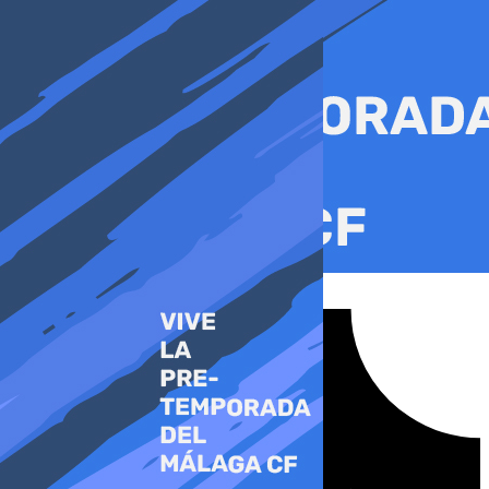
Ir
al
contenido
Tiktok