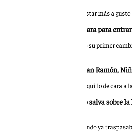
El cuadro cántabro empieza a estar más a gusto co
19.49 h. | 1-0 min. 57 Se prepara para entr
El técnico del Málaga ha elegido su primer camb
granadino.
19.47 h. | 1-0 min. 55 Calientan Ramón, Ni
Funes comienza a mover el banquillo de cara a l
19.41 h. | 1-0 min. 49 Murillo salva sobre l
Martín
El central de Malagón sacó, cuando ya traspasaba 