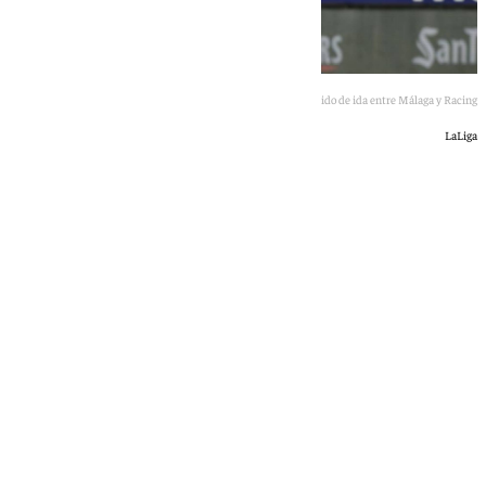
Una jugada del partido de ida entre Málaga y Racing
LaLiga
Jairo Sánchez
domingo, 24 mayo 2026, 18:19
Compartir: