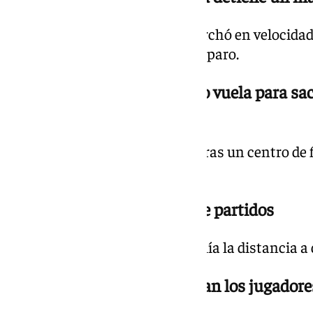
El extremo de Miraflores se marchó en velocidad 
conjunto cántabro detuvo el disparo.
19.03 h. | 1-0 min. 37 Alfonso vuela para s
terminar dentro
Remató un jugador del Racing tras un centro de fa
su equipo.
19.04 h. | Goles en el resto de partidos
El Deportivo de La Coruña amplía la distancia a d
19.03 h. | 1-0 min. 33 Regresan los jugadore