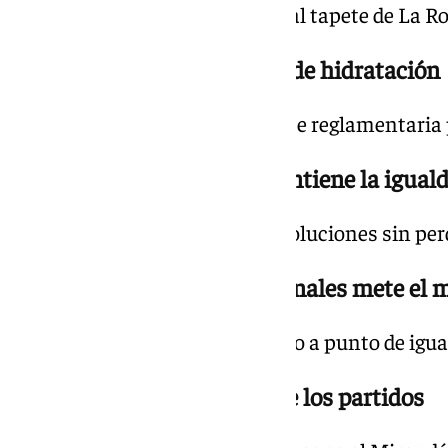
Ya saltan los 22 protagonistas al tapete de La R
19.01 h. | 1-0 min. 30 Pausa de hidratación
Se detiene el choque por la pause reglamentaria 
19.00 h. | 1-0 min. 28 Se mantiene la igual
Ambos conjuntos bajan las revoluciones sin perde
18.51 h. | 1-0 min. 21 Peio Canales mete el
El talentoso mediocentro estuvo a punto de igua
18.49 h. | Goles en el resto de los partidos