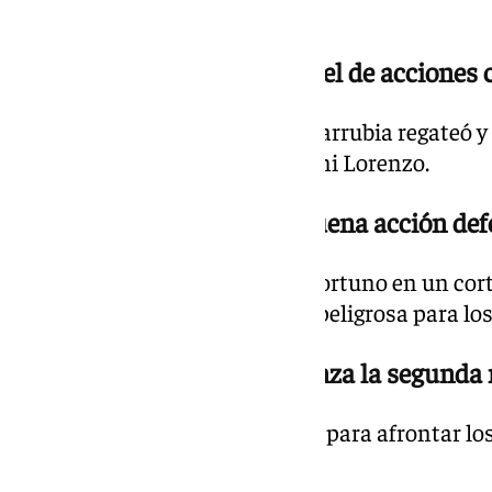
para los locales.
19.40 h. | 1-0 min. 48 Carrusel de acciones
Chupe se topó con la madera, Larrubia regateó y
Ezkieta salvó una acción de Dani Lorenzo.
19.38 h. | 1-0 min. 47 Muy buena acción def
El central vasco estuvo muy oportuno en un corte
pudo terminar con una acción peligrosa para los 
19.37 h. | 1-0 min. 46 Comienza la segunda
Vuelven los jugadores al campo para afrontar lo
minutos.