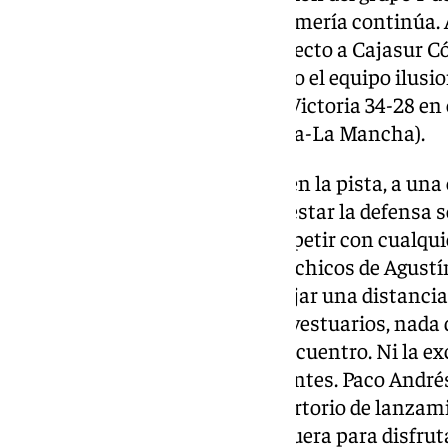
pulso con BM Cantera Sur de Almería continúa.
puntos con tres de ventaja respecto a Cajasur 
Queda mucha competición, pero el equipo ilusion
con mucho margen de mejora. Victoria 34-28 en 
Calatrava (Ciudad Real – Castilla-La Mancha).
La 11ª contienda liguera cruzó, en la pista, a un
rápido y agresivo para contrarrestar la defensa
adversario que es capaz de competir con cualqu
logró una pequeña ventaja. Los chicos de Agustín
vuelta al marcador hasta manejar una distancia 
mitad (15-10). A la vuelta de los vestuarios, nada
objetivo de salir vencedor del encuentro. Ni la ex
recortar distancias de los visitantes. Paco Andrés
aficionados con un amplio repertorio de lanzam
28 del BM Los Dólmenes Antequera para disfrutar