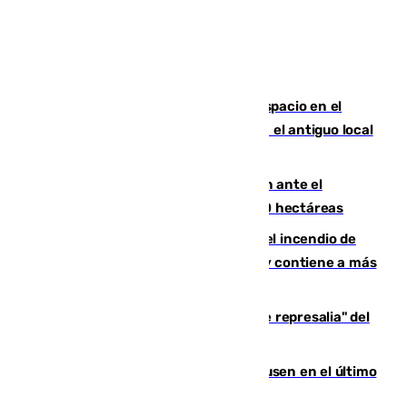
Las marca internacionales ganan espacio en el
Centro de Málaga: La Tagliatella abre en el antiguo local
de Vox Sports Bar
Moreno pide extremar la precaución ante el
incendio de Niebla, que supera las 4.000 hectáreas
340 personas más desalojadas por el incendio de
Niebla, que mantiene a 410 evacuadas y contiene a más
de 500 efectivos trabajando
Italia responde ante las "medidas de represalia" del
Gobierno de Sánchez
El Sevilla se desinfla ante el Leverkusen en el último
ensayo (1-2)