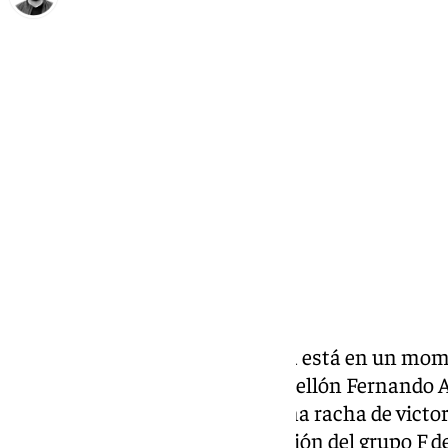
Eduardo Villalón
domingo, 23 noviembre 2025, 10:00
Compartir:
El BM Los Dólmenes Antequera está en un mome
temporada. No falla ni en el Pabellón Fernando A
seis jornadas está abonado a una racha de victor
puesto cabecero en la clasificación del grupo F d