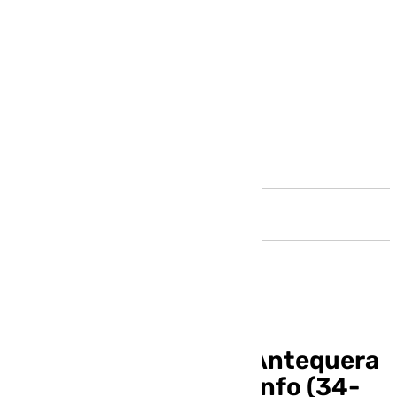
Andalucía
El BM Los Dólmenes Antequera
sigue abonado al triunfo (34-