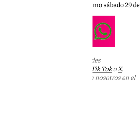
siguiente compromiso del próximo sábado 29 de 
Más noticias de
101TV
en las redes
sociales:
Instagram
,
Facebook
,
Tik Tok
o
X
.
Puedes ponerte en contacto con nosotros en el
correo
informativos@101tv.es
Tags:
Últimas noticias