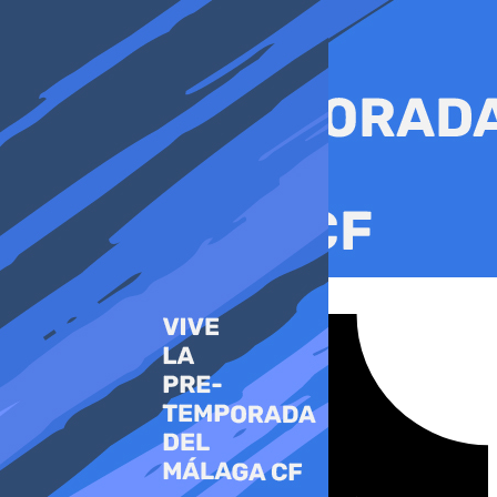
Ir
al
contenido
Tiktok