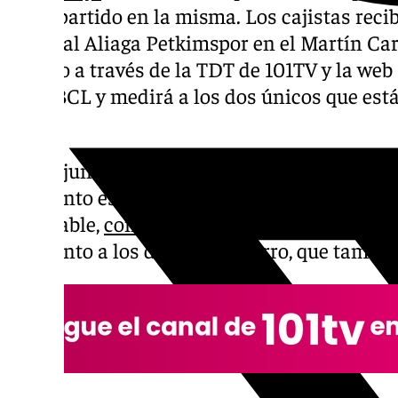
hubo partido en la misma. Los cajistas recib
horas al Aliaga Petkimspor en el Martín Car
directo a través de la TDT de 101TV y la web 
de la BCL y medirá a los dos únicos que est
esta.
El conjunto turco es el rival a medir por el l
momento es para el conjunto de verde y mor
intratable,
con once victorias consecutivas.
momento a los de Ibon Navarro, que también 