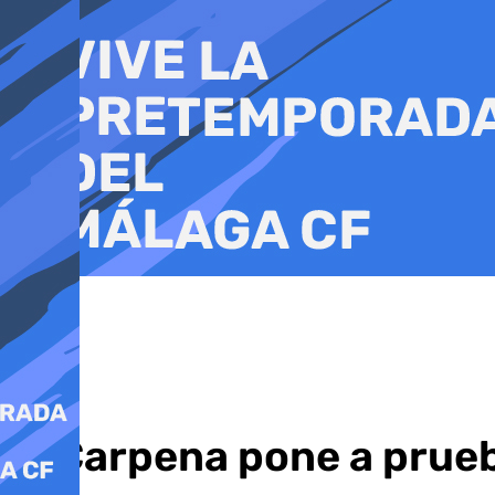
Ir
al
contenido
El Carpena pone a prueba