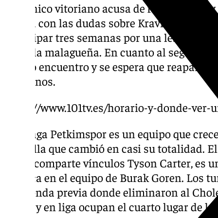
El técnico vitoriano acusa de forma no muy 
de liga con las dudas sobre Kravish y Alberto
participar tres semanas por una lesión de ro
planilla malagueña. En cuanto al segundo, 
último encuentro y se espera que reaparezca
otomanos.
https://www.101tv.es/horario-y-donde-ver-u
El Aliaga Petkimspor es un equipo que crece
plantilla que cambió en casi su totalidad. El
quien comparte vínculos Tyson Carter, es u
destaca en el equipo de Burak Goren. Los tu
una ronda previa donde eliminaron al Chole
griego y en liga ocupan el cuarto lugar de l