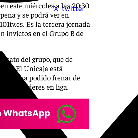
en este miércoles a las 20:30
X-twitter
pena y se podrá ver en
101tv.es. Es la tercera jornada
án invictos en el Grupo B de
iderato del grupo, que de
ado. El Unicaja está
Nadie ha podido frenar de
están líderes en liga.