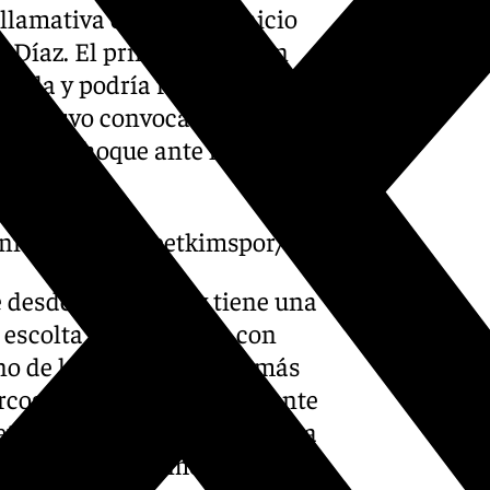
llamativa el exigente inicio
 Díaz. El primero lleva sin
dilla y podría regresar a la
ya estuvo convocado el
 en el choque ante los
nicaja-aliaga-petkimspor/
 desde la defensa y tiene una
 escolta Breein Tyree, con
no de los jugadores que más
rcos se clasificaron mediante
t francés y al PAOK Salónica
a competición doméstica.