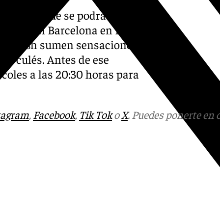
 europeo que se podrá ver en
elo ante el Barcelona en Liga
o Kravish sumen sensaciones
 los culés. Antes de ese
rcoles a las 20:30 horas para
tagram
,
Facebook
,
Tik Tok
o
X
. Puedes ponerte en 