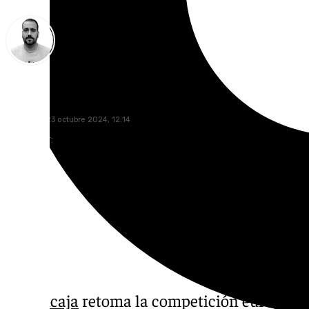
Pedro Jiménez
miércoles, 23 octubre 2024, 12:14
Compartir:
El
Unicaja
retoma la competición europea 