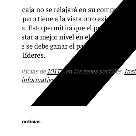
El Unicaja no se relajará en su compromiso
101TV
, pero tiene a la vista otro exigente du
Endesa. Esto permitirá que el propio Díaz 
para estar a mejor nivel en el duelo frente a
choque se debe ganar el partido de este mié
seguir líderes.
Más noticias de
101TV
en las redes sociales:
Ins
correo
informativos@101tv.es
Tags:
Últimas noticias