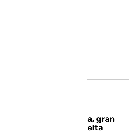
Andalucía
La provincia de Málaga, gran
protagonista en la Vuelta