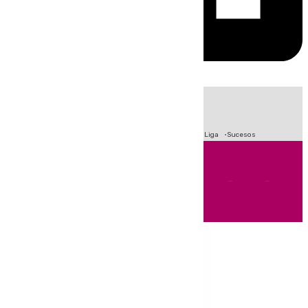
HOY
|
Fútbol
Primera División
Crisis Migratoria en Ceuta
LaLiga
Sucesos
Andalucía