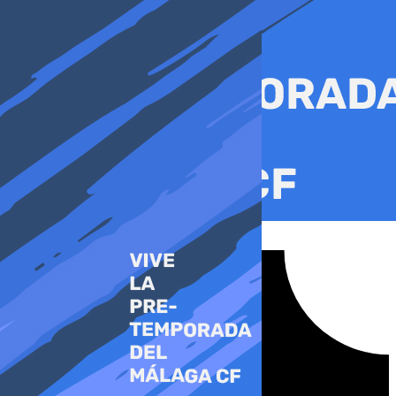
Ir
al
contenido
Tiktok