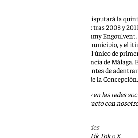
Finalmente, el 23 de febrero se disputará la quin
desde Benahavís por tercera vez tras 2008 y 201
crono individual ganada por Jimmy Engoulvent. E
en la avenida de Andalucía del municipio, y el it
montaña: el Alto del Madroño, el único de primer
el del Espino, ambos en la provincia de Málaga. 
Cortes de la Frontera y Gaucín antes de adentrar
dirección a la meta en la Línea de la Concepción.
Descubre más noticias de 101Tv en las redes soc
Tok
o
X
. Puedes ponerte en contacto con nosotro
informativos@101tv.es
Más noticias de
101TV
en las redes
sociales:
Instagram
,
Facebook
,
Tik Tok
o
X
.