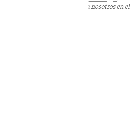
Puedes ponerte en contacto con nosotros en el
correo
informativos@101tv.es
Tags:
Últimas noticias