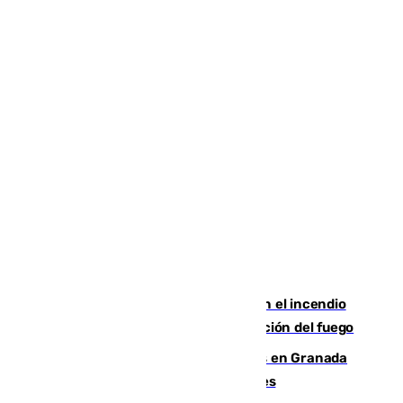
Activado el nivel 2 de emergencia en el incendio
forestal de Niebla por la compleja evolución del fuego
Controlado un incendio de rastrojos en Granada
junto a la autovía y al Callejón de Nogales