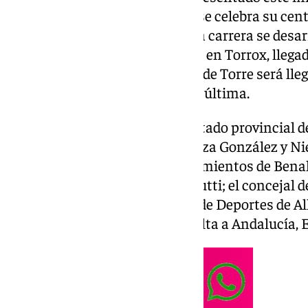
edición muy especial en la que se celebra su cent
tendrá todo el protagonismo. La carrera se desa
territorio malagueño con salida en Torrox, llega
en Cómpeta. Además, Alhaurín de Torre será llega
Benahavís, salida de la quinta y última.
Así lo ha dado a conocer el diputado provincial 
las también diputadas Esperanza González y Nie
respectivamente, de los ayuntamientos de Benaha
Deportes de Nerja, Marcelo Berutti; el concejal d
Manuel Fernández; el concejal de Deportes de Alh
y el director comercial de la Vuelta a Andalucía,