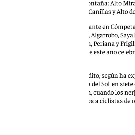
edición con cinco puertos de montaña: Alto Mirad
Zurrón, Alto de Periana, Alto de Canillas y Alto de
La jornada tendrá una meta volante en Cómpeta, y
incluye pasos por Vélez-Málaga, Algarrobo, Sayalo
Canillas de Aceituno, La Viñuela, Periana y Frigil
entrada de la Cueva de Nerja, que este año celebr
descubrimiento.
Se trata de un final de etapa inédito, según ha e
ha sido final de etapa en la ‘Ruta del Sol’ en sie
décadas de los sesenta y setenta, cuando los ner
brazos como vencedores de etapa a ciclistas d
Ocaña o Freddy Maertens.
Etapa 2 y 3