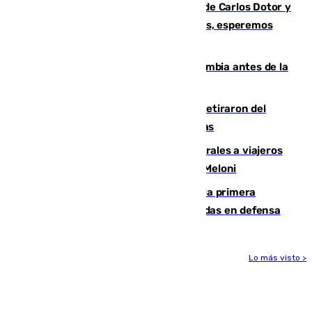
Juanfran Funes, sobre las lesiones de Carlos Dotor y
Fernando Calero: “Estamos preocupados, esperemos
que no sea nada”
Felipe VI refuerza los lazos con Colombia antes de la
llegada del nuevo presidente
Fernando Calero y Carlos Dotor se retiraron del
encuentro contra el Ceuta con molestias
España restablece controles temporales a viajeros
procedentes de Italia como repuesta a Meloni
El Málaga cae ante el Ceuta y suma la primera
derrota de la pretemporada dejando dudas en defensa
Lo más visto >
Más noticias