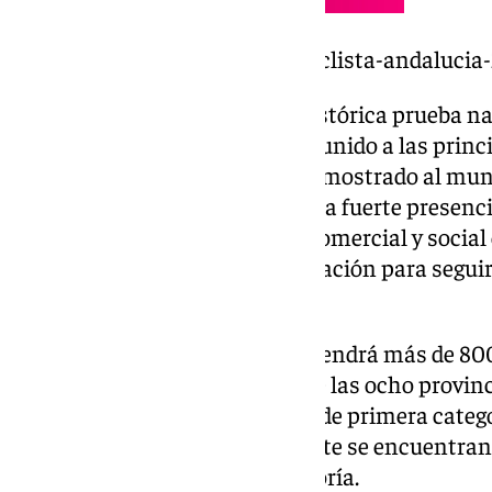
https://www.101tv.es/vuelta-ciclista-andalucia
Rosas ha recordado que esta histórica prueba na
total de 71 ediciones que han reunido a las princ
nacional e internacional y han mostrado al mund
Andalucía. Málaga ha tenido una fuerte presencia 
de gran repercusión turística, comercial y social
renueva un año más su colaboración para seguir
salidas y llegadas».
El itinerario de esta 71 edición tendrá más de 8
etapas que recorrerán cuatro de las ocho provi
once puertos de montaña: uno de primera categor
tercera. De los once puertos, siete se encuentran
ellos, el único de primera categoría.