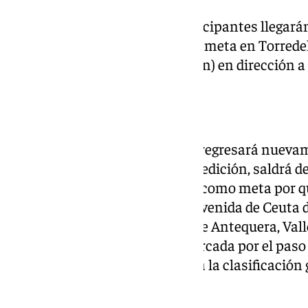
En la segunda jornada, los participantes llegará
etapa con salida en Alcaudete y meta en Torredel
de febrero, saldrá de Arjona (Jaén) en dirección 
Etapa 4
El 22 de febrero la ‘Ruta del Sol’ regresará nueva
cuarta etapa, la más larga de la edición, saldrá d
Alhaurín de la Torre, que repite como meta por qu
la línea de meta, situada en la avenida de Ceuta d
por los términos municipales de Antequera, Valle
Cártama. La jornada estará marcada por el paso 
cerca de Antequera, crucial para la clasificación 
Etapa 5