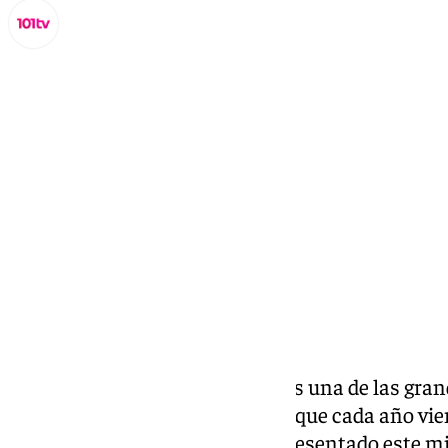
Miguel Alfonso
miércoles, 29 enero 2025, 14:48
Compartir:
La
Vuelta Ciclista a Andalucía
es una de las gra
que estrena la temporada y a la que cada año vie
ruedas. La ‘Ruta del Sol’ se ha presentado este 