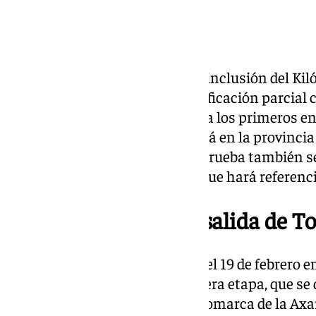
Kilómetro de oro
Entre las novedades destaca la inclusión del K
y potencialmente decisiva clasificación parcial 
otorgarán segundos de ventaja a los primeros en
Kilómetro de Oro también estará en la provincia
Y la presencia de Málaga en la prueba también se
maillot de las metas volantes, que hará referenc
Etapa 1, la reina con salida de T
La ‘Ruta del Sol’ dará comienzo el 19 de febrero en
pistoletazo de salida de la primera etapa, que s
Málaga; concretamente, en la comarca de la Axarq