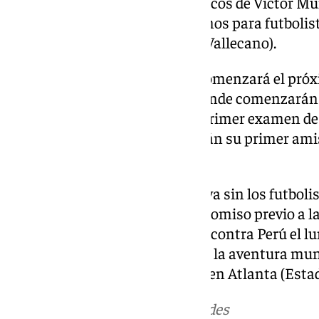
mientras que los problemas físicos de Víctor M
más un abanico para los extremos para futbolis
Palace) o Jorge de Frutos (Rayo Vallecano).
La concentración de ‘La Roja’ comenzará el próx
Fútbol de las Rozas (Madrid), donde comenzarán 
mundialista. A Coruña será el primer examen de l
Fuente; allí, en Riazor, afrontarán su primer amis
junio.
Posteriormente, la expedición, ya sin los futboli
para afrontar el segundo compromiso previo a la
Estadio Cuauhtémoc de Puebla contra Perú el lu
después, el lunes 15, comenzará la aventura mund
fase de grupos ante Cabo Verde en Atlanta (Esta
Más noticias de
101TV
en las redes