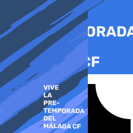
Ir
al
contenido
Tiktok