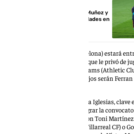
Joan García, Mosquera, Víctor Muñoz y
Barrenetxea, principales novedades en
la lista de De la Fuente
Arriba, Lamine Yamal (FC Barcelona) estará entre
recuperado todavía de la lesión que le privó de j
temporada, igual que Nico Williams (Athletic Clu
en los isquiotibiales. También fijos serán Ferran
Oyarzabal (Real Sociedad).
Para los puestos restantes, Borja Iglesias, clave 
RC Celta, parece llamado a integrar la convocato
podría haber alguna sorpresa con Toni Martínez 
(Levante UD), Gerard Moreno (Villarreal CF) o Go