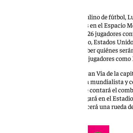
El seleccionador español masculino de fútbol, Lui
lunes, a partir de las 12.30 horas en el Espacio M
Madrid, la lista definitiva de los 26 jugadores c
que se va a desarrollar en México, Estados Unidos
el 19 de julio, y con dudas por saber quiénes será
centrales elegidos o si entrarán jugadores como 
En el céntrico inmueble de la Gran Vía de la capi
dará la convocatoria para la cita mundialista y
futbolistas de apoyo con los que contará el com
amistoso contra Irak, que se jugará en el Estadio
4 de junio. Posteriormente, ofrecerá una rueda d
las decisiones tomadas.