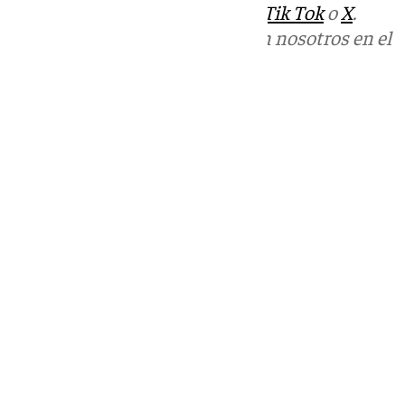
sociales:
Instagram
,
Facebook
,
Tik Tok
o
X
.
Puedes ponerte en contacto con nosotros en el
correo
informativos@101tv.es
Tags:
Fútbol
Últimas noticias