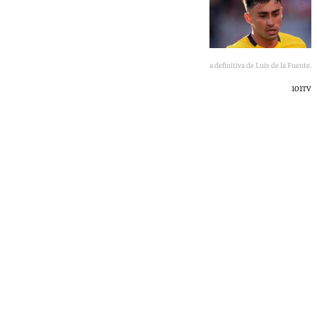
A espera de la lista definitiva de Luis de la Fuente.
101TV
101 TV
domingo, 24 mayo 2026, 19:22
Compartir: