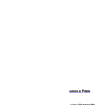
Granada despide con lágrimas y aplausos a Pepe
Habichuela
Un futbolista de 24 años muere tras ser alcanzado