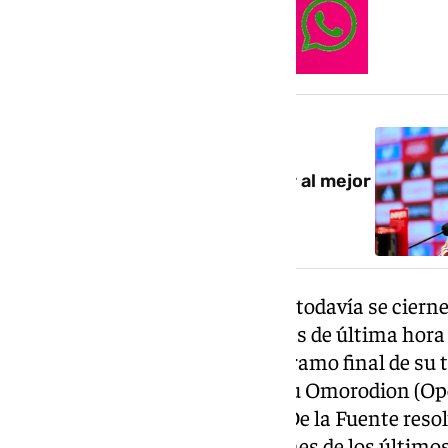
NOTICIA RELACIONADA
Luis de la Fuente: «Vamos a ver al mejor
Rodri que hemos visto nunca»
Son muchas las incógnitas que todavía se cierne
del año. Con ausencias obligadas de última hor
Fermín López, lesionado en el tramo final de su
o de otros jugadores como Samu Omorodion (Opo
‘tocados’, la comparecencia de De la Fuente reso
protagonizado las conversaciones de los último