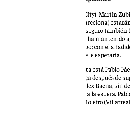
Rodri Hernández (Manchester City), Martín Zubi
(PSG) y Pedri y Dani Olmo (FC Barcelona) estará
para el centro del campo, y casi seguro también 
que una grave lesión en enero le ha mantenido a
pero que, a priori, llegará a tiempo; con el añadi
la Fuente ha dejado entrever que le esperaría.
En la carrera por entrar en la lista está Pablo Pá
las últimas semanas con el Barça después de su
interno de la rodilla derecha, y Álex Baena, sin
Atlético de Madrid, se mantiene a la espera. Pablo
Soler (Real Sociedad) y Alberto Moleiro (Villarre
entre los llamados.
NOTICIA RELACIONADA