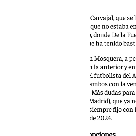
Grimaldo (Bayer Leverkusen).
La falta de continuidad de Dani Carvajal, que se 
y las informaciones apuntando que no estaba en l
quinielas para el lateral derecho, donde De la F
por Pedro Porro (Tottenham), que ha tenido bast
En el centro de la zaga, Cristhian Mosquera, a p
minutos en el Arsenal, estuvo en la anterior y e
una plaza que también desean el futbolista del A
el del FC Barcelona Eric García, ambos con la ven
poder jugar en otras posiciones. Más dudas para
Robin Le Normand (Atlético de Madrid), que ya no
hasta entonces había sido casi siempre fijo con D
Laporte en la exitosa Eurocopa de 2024.
Merino y Gavi, con muchas opciones