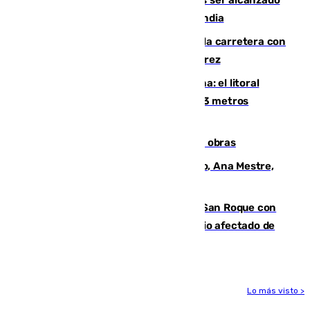
por un rayo durante un partido en Tailandia
Muere un conductor tras salirse de la carretera con
su turismo en la A-480 a la altura de Jerez
Julio supera a junio en basura marina: el litoral
occidental malagueño recoge más de 33 metros
cúbicos de residuos
El Cádiz se afila ante un Granada en obras
La nueva presidenta del Parlamento, Ana Mestre,
hace parada institucional en Cádiz
Estabilizado el incendio forestal de San Roque con
19 familias aún desalojadas y un domicilio afectado de
gravedad
Lo más visto >