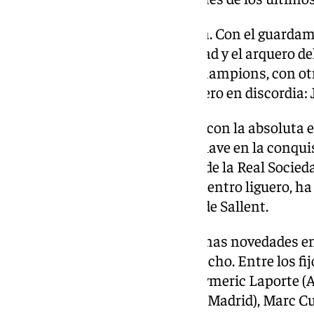
El más acusado, el de la portería. Con el guarda
Simón apuntando a la titularidad y el arquero d
de la Premier y finalista de la Champions, con o
duda es saber quién será el tercero en discordia:
El del FC Barcelona, que debutó con la absoluta
amistoso ante Egipto, ha sido clave en la conqui
de Hansi Flick, mientras que el de la Real Socied
por molestias en el último encuentro liguero, h
porteros hasta la irrupción del de Sallent.
En defensa, podrían surgir algunas novedades en l
puestos de central y lateral derecho. Entre los f
Llorente (Atlético de Madrid), Aymeric Laporte (A
Barcelona), Dean Huijsen (Real Madrid), Marc Cu