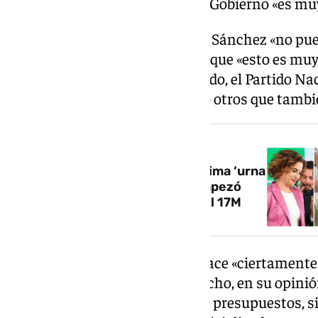
imputación al expresidente del Gobierno «es mu
Por ello, cree que el Ejecutivo de Sánchez «no pu
apelando al ‘lawfare’ y listo» porque «esto es m
explicaciones». Según ha indicado, el Partido Na
muy de cerca este asunto, como otros que tambié
NOTICIA RELACIONADA
Elecciones municipales, la próxima ‘urna
en el camino’: la carrera que empezó
con los llantos y los festejos del 17M
A su entender, el «panorama» hace «ciertamente
culminar la legislatura» y, de hecho, en su opinió
más allá de 2026 sin rumbo, sin presupuestos, s