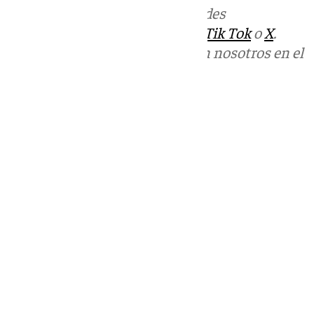
Más noticias de
101TV
en las redes
sociales:
Instagram
,
Facebook
,
Tik Tok
o
X
.
Puedes ponerte en contacto con nosotros en el
correo
informativos@101tv.es
Tags:
Partido Socialista (PSOE)
Pedro Sánchez
Últimas noticias