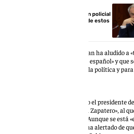
Zapatero, sobre la investigación policial
de la UDEF: «Ya jamás me fiaré de estos
informes»
Durante su intervención, Esteban ha aludido a «
que están rodeando al Gobierno español» y que
perjudiciales para la imagen de la política y par
«Aquí no vale todo»
«Aquí no vale todo», ha advertido el presidente d
van nueve casos abiertos, ahora Zapatero», al qu
ha mostrado apoyo «absoluto». Aunque se está «en
instrucción del caso», Esteban ha alertado de qu