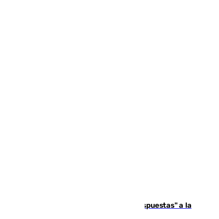
Más de 15.000 ceutíes reclaman "respuestas" a la
crisis migratoria