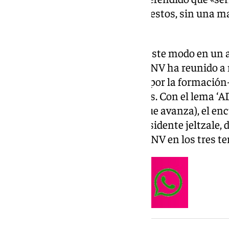
de 2026 sin rumbo, sin presupuestos, sin una m
descontrolada y judicializada».
Esteban se ha pronunciado de este modo en un ac
vizcaína de Durango, donde el PNV ha reunido a 
función de los datos aportados por la formación
elecciones municipales y forales. Con el lema ‘A
Diharduen Indarra’ (la fuerza que avanza), el en
intervenciones, además del presidente jeltzale, 
Pradales, y los presidentes del PNV en los tres te
NOTICIA RELACIONADA