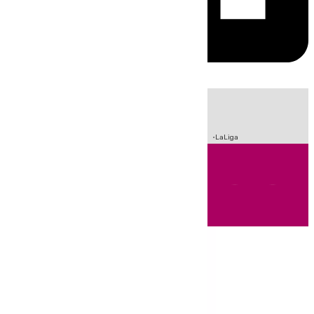
HOY
|
Sucesos
Crisis Migratoria en Ceuta
Fútbol
Incendios
LaLiga
Andalucía