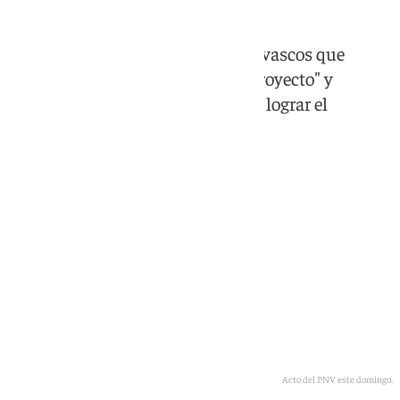
Esteban advierte a los socialistas vascos que
"diferenciarse del PNV no es un proyecto" y
Pradales dice que no parará hasta lograr el
cumplimiento del Estatuto
Acto del PNV este domingo.