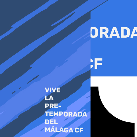
Ir
al
contenido
Tiktok