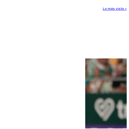
Lo más visto >
Más noticias
Ver más >