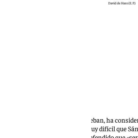
David de Haro (E. P.)
101 TV
domingo, 24 mayo 2026, 17:32
Compartir:
El presidente del PNV, Aitor Esteban, ha conside
«panorama», es «ciertamente muy difícil que Sá
legislatura» y, por su parte, ha defendido que «se