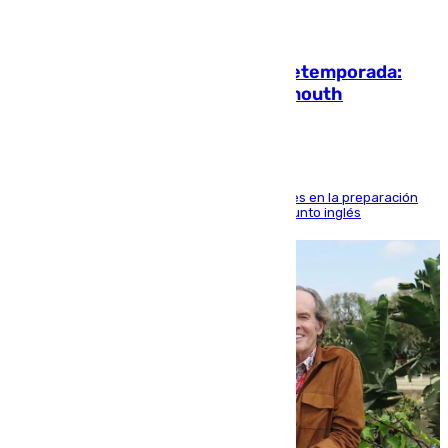
10.08.2026
La ‘delicatessen’ de Isco en la pretemporada:
pisadita y cañito ante el Bournemouth
El malagueño sigue mejorando sus sensaciones en la preparación
veraniega con minutos de calidad ante el conjunto inglés