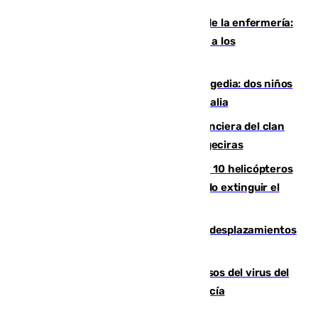
Buenas noticias para el Málaga desde la enfermería:
Juan Cruz se incorpora con normalidad a los
entrenamientos
Una venganza familiar acaba en tragedia: dos niños
y un adulto mueren en una piscina en Italia
Golpe definitivo a la estructura financiera del clan
de los hermanos Sánchez Castro en Algeciras
Más de 600 bomberos, 169 medios y 10 helicópteros
están desplegados en la zona intentando extinguir el
incendio de Niebla
El eclipse provocará 1,5 millones de desplazamientos
adicionales por carretera
La Junta confirma cinco nuevos casos del virus del
Nilo y suma ya un total de 26 en Andalucía