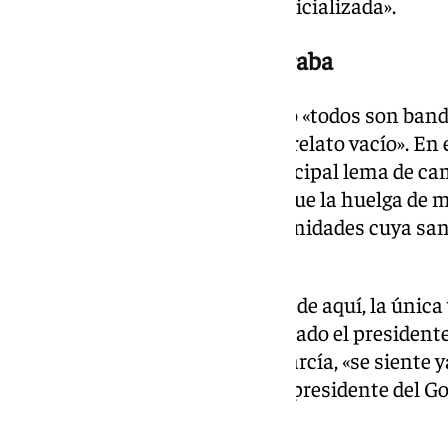
una agenda descontrolada y judicializada».
Las huelgas médicas, otra traba
Para Aitor Esteban, en el Estado «todos son band
sin una mayoría, pura cáscara, relato vacío». En e
sanidad pública ha sido el «principal lema de c
a la «palabrería», les «da igual» que la huelga de
siga afectando a aquellas comunidades cuya sa
como el País Vasco.
«Si no nos dejan gestionarlo desde aquí, la única 
negociar. No hay otra», ha señalado el presidente
ministra de Sanidad, Mónica García, «se siente ya
lo haga Sánchez, porque, como presidente del Gob
responsable como la ministra».