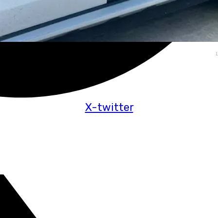
L
X-twitter