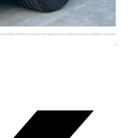
a Guardia Civil detuvo al presunto agresor en un edificio cercano a donde se produjeron los hechos.
Archivo 101TV