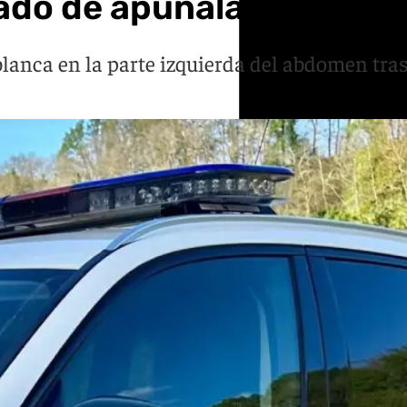
ado de apuñalar a un ho
anca en la parte izquierda del abdomen tras 