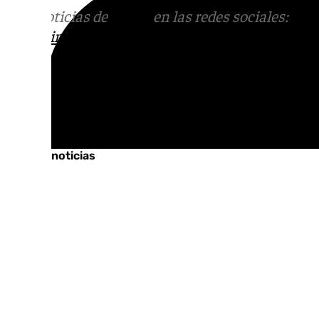
Más noticias de
101TV
en las redes sociales:
Ins
correo
informativos@101tv.es
Tags:
Sucesos
Últimas noticias