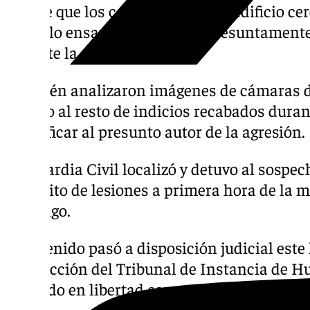
sangre que los condujo hasta un edificio ce
cuchillo ensangrentado que, presuntamente,
durante la agresión.
También analizaron imágenes de cámaras de
y, junto al resto de indicios recabados duran
identificar al presunto autor de la agresión.
La Guardia Civil localizó y detuvo al sospe
un delito de lesiones a primera hora de la
domingo.
El detenido pasó a disposición judicial este 
Instrucción del Tribunal de Instancia de Hu
quedado en libertad con cargos.