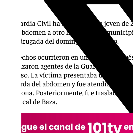
La Guardia Civil ha detenido a un joven de
en el abdomen a otro hombre en el municip
la madrugada del domingo 24 de mayo.
Los hechos ocurrieron en una plaza de Hués
desplazaron agentes de la Guardia Civil y de 
un aviso. La víctima presentaba una herida 
izquierda del abdomen y fue atendida por u
en la zona. Posteriormente, fue trasladada d
Comarcal de Baza.