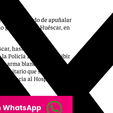
 24 años acusado de apuñalar
io granadino de Huéscar, en
car, hasta la que se
la Policía Local tras recibir
de arma blanca en la parte
n sanitario que se encontraba
e urgencia al Hospital