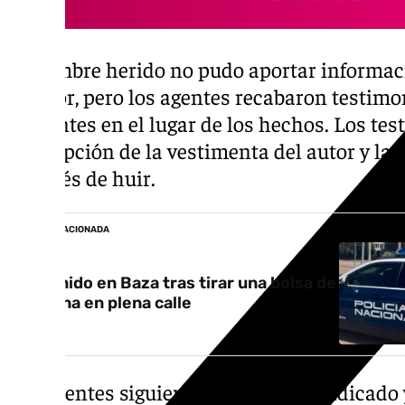
El hombre herido no pudo aportar informaci
agresor, pero los agentes recabaron testimo
presentes en el lugar de los hechos. Los tes
descripción de la vestimenta del autor y la
después de huir.
NOTICIA RELACIONADA
Detenido en Baza tras tirar una bolsa de
cocaína en plena calle
Los agentes siguieron el recorrido indicado 