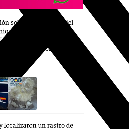
ón sobre la identidad del
nios entre las personas
tigos facilitaron una
 dirección que había tomado
y localizaron un rastro de