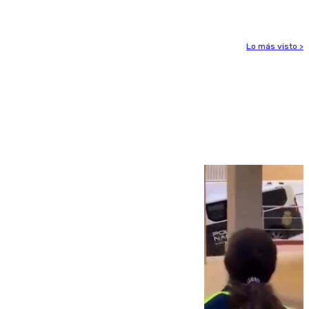
Lo más visto >
Más noticias
Ver más >