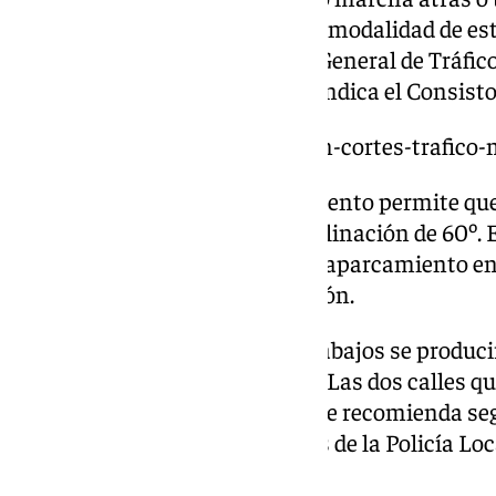
‘aparcamiento en espiga’. «Esta modalidad de e
recomendada por la Dirección General de Tráfico 
la mejora de la seguridad vial», indica el Consisto
https://www.101tv.es/estos-son-cortes-trafico
El nuevo diseño de estacionamiento permite que
un patrón diagonal con una inclinación de 60º. 
muertos de visibilidad, salir del aparcamiento en
reducir la velocidad de circulación.
Durante la realización de los trabajos se produci
cortes parciales en ambas vías. Las dos calles qu
vez se completen los trabajos. Se recomienda se
provisionales y las indicaciones de la Policía Lo
seguro y fluido.