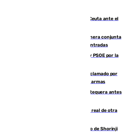
La Armada suma cuatro buques en Ceuta ante el
aviso de un nuevo cruce el 15 de agosto
Guardia Civil y RFEF trabajan de manera conjunta
en el caso de las estafas de ventas de entradas
Vuelve el duelo dialéctico entre PP y PSOE por la
financiación de las autonomías
Detienen en Málaga a un fugitivo reclamado por
Colombia por homicidio y transporte de armas
Prueba final del Granada ante el Antequera antes
del inicio de la Liga
Ceuta se prepara ante la posibilidad real de otra
entrada masiva el 15 de agosto
Cártama, protagonista en el Europeo de Shorinji
Kempo celebrado en Berlín