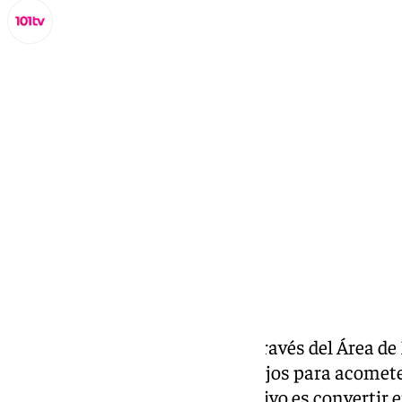
Lynx Devs
sábado, 22 marzo 2025, 11:56
Compartir:
El
Ayuntamiento de Málaga
, a través del Área d
miércoles 26 de marzo los trabajos para acomet
del distrito de Teatinos. El objetivo es convertir 