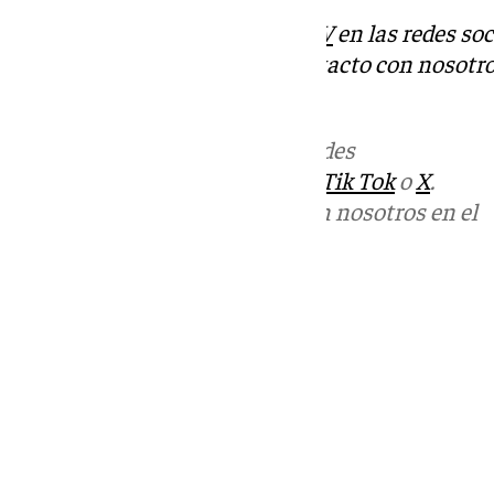
Descubre más noticias de
101TV
en las redes soc
Tok
o
X
. Puedes ponerte en contacto con nosotro
informativos@101tv.es
Más noticias de
101TV
en las redes
sociales:
Instagram
,
Facebook
,
Tik Tok
o
X
.
Puedes ponerte en contacto con nosotros en el
correo
informativos@101tv.es
Tags:
Últimas noticias