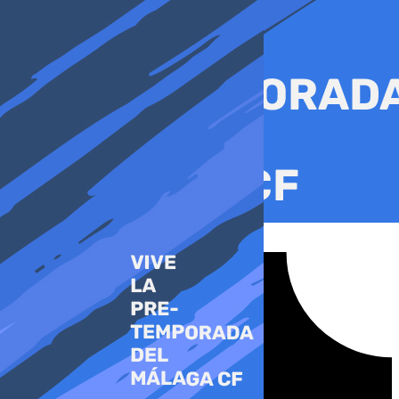
Ir
al
contenido
Tiktok