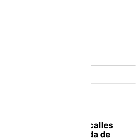
Andalucía
¿Cómo quedarán las calles
Antígona y Andrómeda de