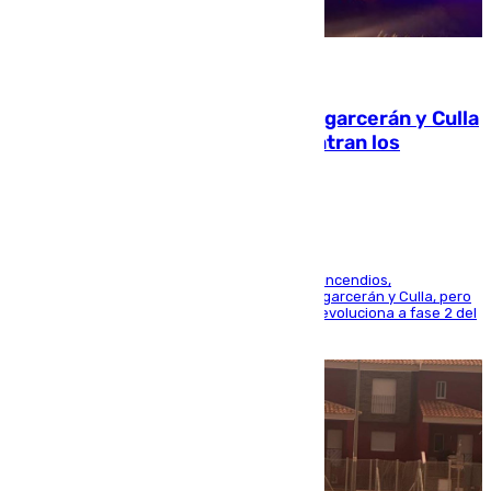
08.08.2026
Incendios de Castellón: Sierra Engarcerán y Culla
evolucionan positivamente y centran los
esfuerzos en Tírig
La UME se suma al operativo de control de los incendios,
progresando adecuadamente los de Sierra Engarcerán y Culla, pero
centrando todo el empeño en el de Culla, que evoluciona a fase 2 del
PEIF