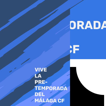
Ir
al
contenido
Tiktok