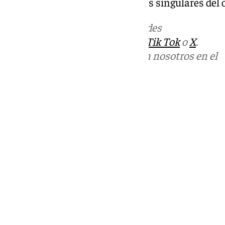
vez más escasa, y una de las más singulares del 
Más noticias de
101TV
en las redes
sociales:
Instagram
,
Facebook
,
Tik Tok
o
X
.
Puedes ponerte en contacto con nosotros en el
correo
informativos@101tv.es
Tags:
Sucesos
Últimas noticias