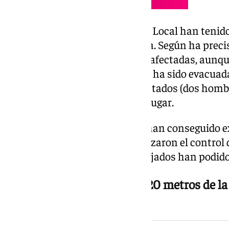
Los bomberos junto con Policía Local han tenid
una vivienda de la quinta planta. Según ha preci
cuatro personas han resultado afectadas, aunque
64 años, ha requerido traslado y ha sido evacuad
de Estepona. El resto de los afectados (dos homb
de 72) han sido atendidos en el lugar.
Posteriormente, los bomberos han conseguido ext
por completo la vivienda, y realizaron el control 
colindantes. Los vecinos desalojados han podido
Un tiburón zorro aparece a 20 metros de la
Victoria