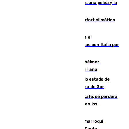
Tensión en la prisión de Alhaurín tras una pelea y la
incautación de un punzón
Málaga contabiliza 148 zonas de confort climático
para enfrentar las altas temperaturas
Marlaska notifica a la Unión Europea el
restablecimiento de controles fronterizos con Italia por
vía aérea y marítima
Hallan sin vida al granadino con Alzhéimer
desaparecido hace una semana en Churriana
Encuentran un cadáver en avanzado estado de
descomposición en la localidad granadina de Gor
Christantus Uche, delantero del Getafe, se perderá
toda la temporada por varias fracturas en los
ligamentos de su rodilla derecha
Expulsado de España un ciudadano marroquí
condenado por allanar una vivienda en Ceuta