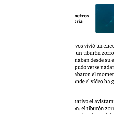
NOTICIA RELACIONADA
Un tiburón zorro aparece a 20 metros
de la costa de Rincón de la Victoria
Un grupo de pescadores deportivos vivió un encue
de Rincón de la Victoria cuando un tiburón zorr
metros de la orilla mientras faenaban desde su 
por el cebo de una de las cañas, pudo verse nada
bote. Los propios pescadores grabaron el momen
través del canal Jarra y Sedal, donde el vídeo ha
repercusión.
Lo que hace especialmente llamativo el avistami
tierra, sino la especie en cuestión: el tiburón zo