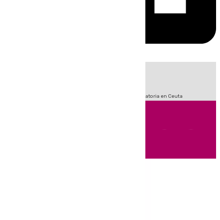
HOY
|
Sucesos
Fútbol
LaLiga
Primera División
Crisis Migratoria en Ceuta
Andalucía