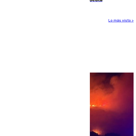
Lo más visto >
Más noticias
Ver más >