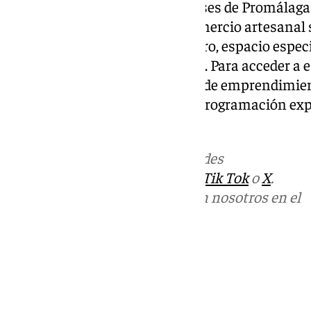
Se actualizarán también las bases de Promálaga
orientada a la artesanía y el comercio artesanal 
las de Promálaga Casa de Socorro, espacio espe
en la plaza de Doña Trinidad, 12. Para acceder a e
deberán presentar un proyecto de emprendimient
una propuesta de actividades, programación expo
entorno.
Más noticias de
101TV
en las redes
sociales:
Instagram
,
Facebook
,
Tik Tok
o
X
.
Puedes ponerte en contacto con nosotros en el
correo
informativos@101tv.es
Tags:
Ayuntamiento de Málaga
Empresas
Últimas noticias