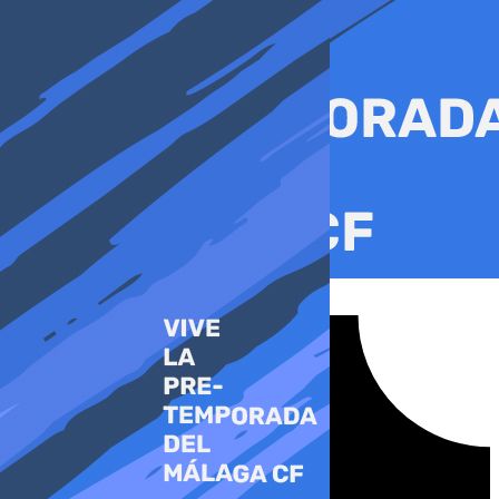
Ir
al
contenido
Tiktok