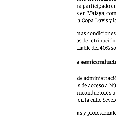
ámbito de los grandes eventos, ha participado en
citas internacionales celebradas en Málaga, co
Latin Grammys o las finales de la Copa Davis y l
La propuesta mantiene las mismas condiciones
tenía su predecesor: 62.000 euros de retribuci
de puesto del 35% y una parte variable del 40% s
Un espacio para empresas de semiconduct
En la misma sesión del consejo de administrac
aprobación las bases reguladoras de acceso a Nú
innovación especializado en semiconductores ub
Coworking de Málaga TechPark, en la calle Sever
Núcleo está orientado a empresas y profesional