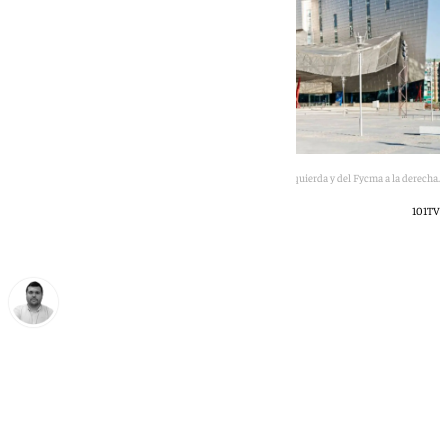
Imagen de Lisardo Morán a la izquierda y del Fycma a la derecha.
101TV
Borja Gutiérrez
lunes, 18 mayo 2026, 17:14
Compartir: