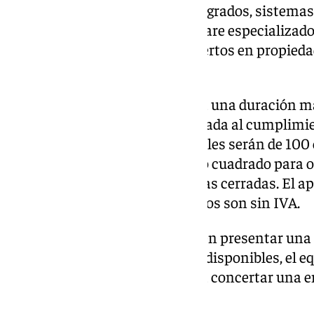
como el diseño de circuitos integrados, sistemas
electrónica de potencia o software especializa
consultores tecnológicos y expertos en propieda
sector.
El periodo de incubación tendrá una duración m
prórroga automática condicionada al cumplimien
adquiridas. Los precios mensuales serán de 100 
coworking, de 9 euros por metro cuadrado para of
por metro cuadrado para oficinas cerradas. El a
50 euros al mes. Todos los precios son sin IVA.
Quienes estén interesados deben presentar una s
nucleomalaga.es. Si hay plazas disponibles, el e
contacto con el solicitante para concertar una e