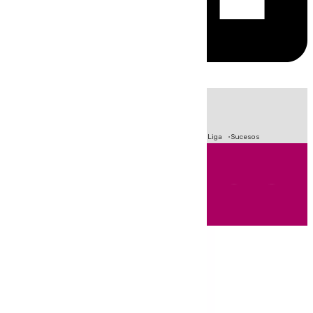
HOY
|
Fútbol
Primera División
Crisis Migratoria en Ceuta
LaLiga
Sucesos
Andalucía