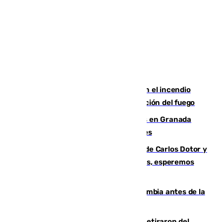
Activado el nivel 2 de emergencia en el incendio
forestal de Niebla por la compleja evolución del fuego
Controlado un incendio de rastrojos en Granada
junto a la autovía y al Callejón de Nogales
Juanfran Funes, sobre las lesiones de Carlos Dotor y
Fernando Calero: “Estamos preocupados, esperemos
que no sea nada”
Felipe VI refuerza los lazos con Colombia antes de la
llegada del nuevo presidente
Fernando Calero y Carlos Dotor se retiraron del