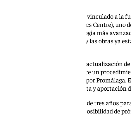
Conexión con el IMEC
Este espacio está directamente vinculado a la f
(Interuniversity Microelectronics Centre), uno d
microelectrónica y nanotecnología más avanzad
sede del IMEC fuera de Bélgica, y las obras ya e
Málaga TechPark.
El consejo también abordará la actualización de 
Incubadoras (RMI), que establece un procedimien
distintos espacios gestionados por Promálaga. El
en tres fases: solicitud, entrevista y aportació
Los plazos de incubación serán de tres años para
años para naves y locales, con posibilidad de pr
proyecto.