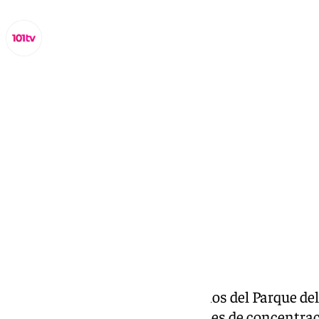
Lynx Devs
domingo, 23 febrero 2025, 22:31
Compartir:
No hay medias tintas. Los vecinos del Parque del
y no piensan rendirse. Tras meses de concentraci