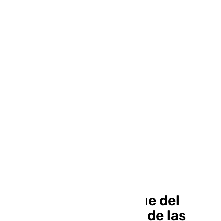
Andalucía
Los vecinos del Parque del
Oeste tras el Festival de las