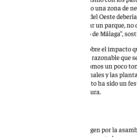
de ver los parques públicos como una zona de nego
lo que ha sucedido en el Parque del Oeste debería
ciudad. “No puedes cerrar y vallar un parque, no q
Huelin, ni el del cine ni ninguno de Málaga”, sost
Esta vecina también advierte sobre el impacto que
entorno natural. “Además no es razonable que se 
entorno porque los humanos somos un poco ton
biorritmos vitales, pero los animales y las plant
música y luces por la noche y esto ha sido un fes
ningún criterio razonable”, asegura.
Entrega de firmas
Como movimiento vecinal, se rigen por la asamb