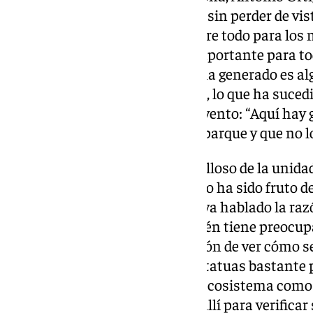
satisfecho con la decisión, pero sin perder de vi
parque es un pulmón verde, sobre todo para los 
desde que nacimos, y es muy importante para tod
diga que el movimiento que se ha generado es alg
con cierto desdén. Para Antonio, lo que ha sucedi
mucho más allá de un simple evento: “Aquí hay g
intenta luchar por defender su parque y que no 
Antonio también se siente orgulloso de la unida
“Me siento muy bien porque esto ha sido fruto d
una satisfacción que por fin haya hablado la raz
vallas”, comenta, aunque también tiene preocupa
«Tenemos bastante preocupación de ver cómo se
se han utilizado los jardines, estatuas bastante
ver si son buenos o no para un ecosistema como 
ya ha dejado claro que estarán allí para verificar