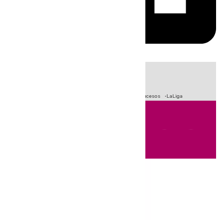
HOY
|
Fútbol
Primera División
Crisis Migratoria en Ceuta
Sucesos
LaLiga
Andalucía