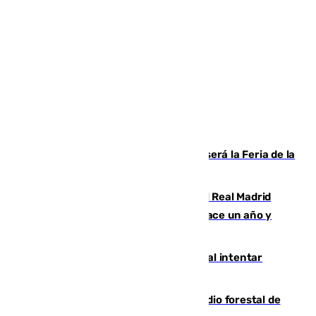
Talleres, escape room y música: así será la Feria de la
Juventud Cofrade de Málaga
El fichaje más caro de la historia del Real Madrid
costaba 105 millones de euros menos hace un año y
jugaba en Leganés
Ceuta suma 82 fallecidos en el mar al intentar
cruzar la frontera española
Huelva eleva a emergencia el incendio forestal de