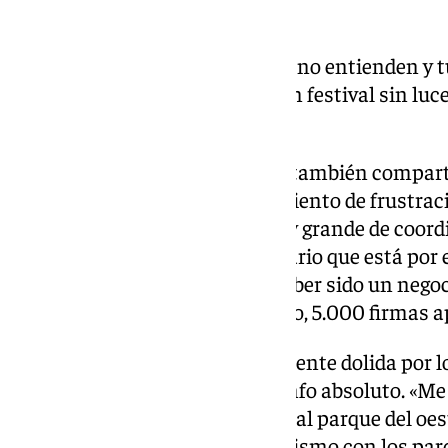
una vez desmontado el evento.
«los animales y las plantas no entienden y t
por la noche,esto ha sido un festival sin lu
criterio»
Lola Trujillo, vecina de la zona, también compart
tomada, aunque con un sentimiento de frustraci
porque ha sido un esfuerzo muy grande de coord
relevante de que hay un vecindario que está por 
un triunfo porque a pesar de haber sido un negoc
que ver la actitud vecinal, pienso, 5.000 firmas
Sin embargo, Lola también se siente dolida por lo 
aunque no cree que sea un triunfo absoluto. «Me
festival dicen que no viene más al parque del oest
ocupación pero no se hace lo mismo con los par