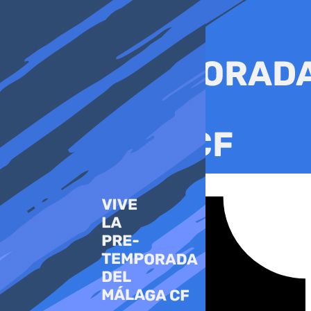
Ir
al
contenido
Tiktok