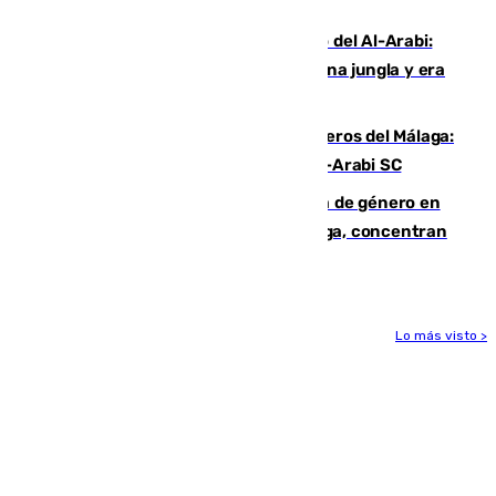
Niebla
Juanfran Funes, sobre el duro juego del Al-Arabi:
“Por momentos nos hemos metido en una jungla y era
hasta peligroso”
Ya se han estrenado los tres delanteros del Málaga:
Eneko Jauregui, bigoleador contra el Al-Arabi SC
35 mujeres asesinadas por violencia de género en
España en este 2026: Andalucía y Málaga, concentran
el foco de la tragedia
Lo más visto >
Más noticias
Ver más >