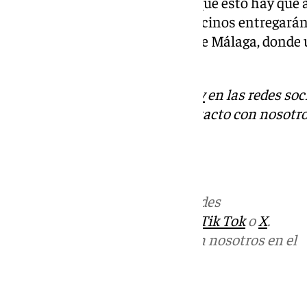
miércoles y hemos hablado de que esto hay que a
hecho, este mismo lunes, los vecinos entregarán 
recogidas en el Ayuntamiento de Málaga, donde 
mismos.
Descubre más noticias de
101Tv
en las redes soc
Tok
o
X
. Puedes ponerte en contacto con nosotro
informativos@101tv.es
Más noticias de
101TV
en las redes
sociales:
Instagram
,
Facebook
,
Tik Tok
o
X
.
Puedes ponerte en contacto con nosotros en el
correo
informativos@101tv.es
Tags: