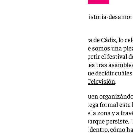
https://www.101tv.es/malaga-historia-desamor-
oeste/
Rocío Santos, vecina de Carretera de Cádiz, lo ce
“Sentimos mucha alegría porque somos una pie
del gobierno municipal de no repetir el festival 
que estamos decidiendo asamblea tras asamblea c
movimiento vecinal, tenemos que decidir cuáles 
en las puertas del festival a
101 Televisión
.
A pesar del logro, los vecinos siguen organizán
firmas y vamos a hacer una entrega formal este l
que ha habido detrás de gente de la zona y a travé
preocupación por el estado del parque persiste
no sabemos qué ha ocurrido ahí dentro, cómo ha 