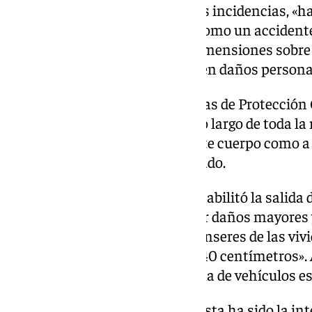
Arnalich, ha explicado que otras incidencias, «h
salidas por árboles caídos, así como un accidente
Istán por la caída de grandes dimensiones sobre
circulando, sin que se produjesen daños persona
«Se establecieron varias patrullas de Protección 
diferentes cauces de los ríos a lo largo de toda la
madrugada se activó tanto a este cuerpo como a
desalojo de los bajos», ha señalado.
También ha apuntado que «se habilitó la salida 
rápidamente posible para evitar daños mayores 
limpieza y de movimientos de enseres de las vi
de agua que llegó a subir hasta 40 centímetros». 
se vieron afectados una veintena de vehículos e
Arnalich ha puntualizado que esta ha sido la in