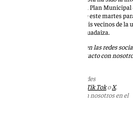
producida, tras la valoración del Plan Municipa
y que se reunió en la mañana de este martes para
aviso de la Aemet. Evacuados seis vecinos de la 
Marbella por la crecida del río Guadaiza.
escubre más noticias de
101Tv
en las redes socia
Tok
o
X
. Puedes ponerte en contacto con nosotro
informativos@101tv.es
.
Más noticias de
101TV
en las redes
sociales:
Instagram
,
Facebook
,
Tik Tok
o
X
.
Puedes ponerte en contacto con nosotros en el
correo
informativos@101tv.es
Tags: