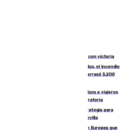
El Granada cierra su puesta a punto con victoria
Un mes de la tragedia de Los Gallardos, el incendio
que acabó con la vida de 14 personas y arrasó 5.200
hectáreas
España establece controles fronterizos a viajeros
procedentes de Italia por la presión migratoria
El Ayuntamiento desarrolla una estrategia para
recuperar la identidad patrimonial de Sevilla
España e Italia garantizan a la Unión Europea que