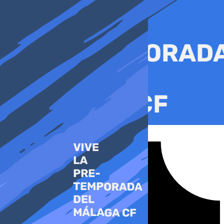
Ir
al
contenido
Tiktok