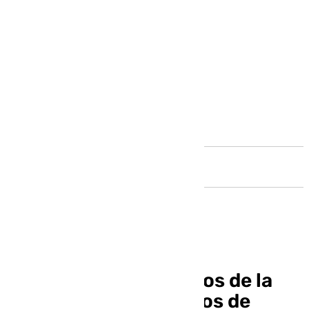
Andalucía
Evacuados seis vecinos de la
urbanización Los Pinos de