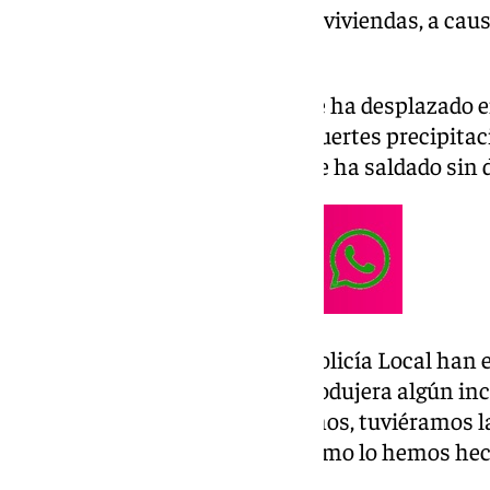
en la planta superior o en otras viviendas, a cau
bajos por la crecida del mismo.
La alcaldesa, Ángeles Muñoz, se ha desplazado 
hasta la zona afectada por las fuertes precipita
rápida intervención realizada se ha saldado sin
«Bomberos, Protección Civil y Policía Local han 
para que en el caso de que se produjera algún in
donde se han desalojado a vecinos, tuviéramos l
inmediata para poder actuar como lo hemos hec