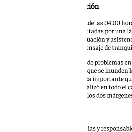
Actuaciones tras la inundación
Asimismo, ha explicado que desde las 04.00 hora
de achique en las viviendas, afectadas por una l
hasta 40 centímetros, y de evacuación y asistenci
que Muñoz ha trasladado un mensaje de tranqui
Muñoz ha valorado la ausencia de problemas en l
obra realizada que ha impedido que se inunden l
tras el desarrollo de una limpieza importante que
que «en Guadaiza también se realizó en todo el 
en la zona de Cortijo Blanco, en los dos márgene
Incidencias
Por su parte, el jefe de emergencias y responsable