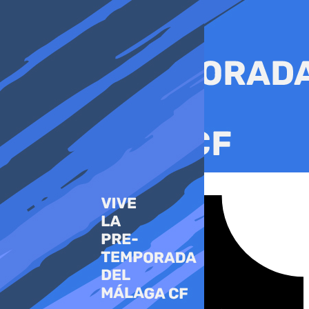
Ir
al
contenido
Tiktok