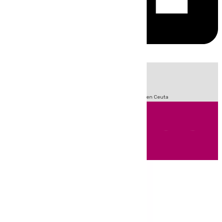
HOY
|
Sucesos
Incendios
Fútbol
LaLiga
Crisis Migratoria en Ceuta
Andalucía