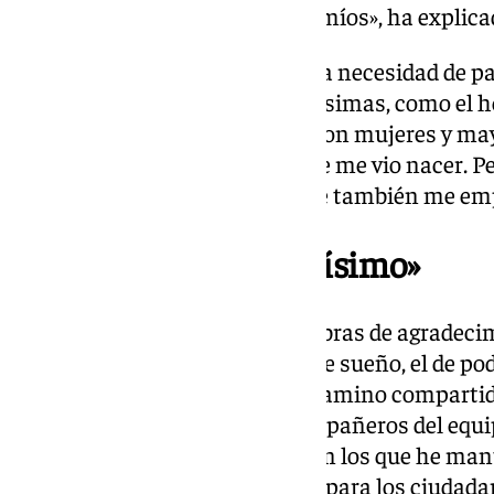
ahora es lo mejor para mí y los míos», ha explica
También la edil ha incidido en la necesidad de par
preciosa y te regala cosas buenísimas, como el 
con colectivos y asociaciones, con mujeres y may
cosas buenas para el pueblo que me vio nacer. P
que no podemos controlar y que también me empu
«He aprendido muchísimo»
«Nunca tendré suficientes palabras de agradecim
haberme permitido cumplir este sueño, el de pod
me ha visto nacer. Ha sido un camino comparti
muchísimo, no sólo de mis compañeros del equi
compañeros de la oposición, con los que he man
constante en busca de lo mejor para los ciudadan