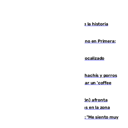
El segundo mes de julio más cálido de la historia
intensifica los incendios en Europa
Las ganas de Larrubia ante su estreno en Primera:
"En busca de más sueños"
Muere un joven de 21 años tras ser localizado
inconsciente en una piscina de El Palo
Cae una red que vendía marihuana, hachís y porros
en Marbella: cinco detenidos por regentar un 'coffee
shop'
El incendio forestal de Tírig (Castellón) afronta
horas claves ante el riesgo de tormentas en la zona
De la Fuente, homenajeado en Haro: "Me siento muy
emocionado"