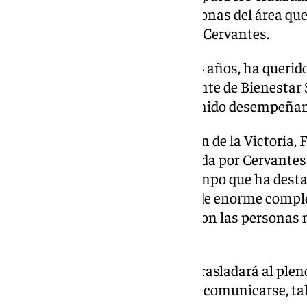
muy especialmente, de las personas del área qu
primer momento», ha agregado Cervantes.
Por otro lado, la rinconera, de 44 años, ha queri
años en los que ha estado al frente de Bienestar S
asociaciones y colectivos ha venido desempeña
Por su parte, el alcalde de Rincón de la Victoria
su respeto por la decisión tomada por Cervantes
agradecimiento para ella, al tiempo que ha desta
estos casi dos años en un área de enorme compl
enormemente comprometida con las personas m
municipio».
La renuncia de la concejala se trasladará al ple
próxima sesión para que pueda comunicarse, tal 