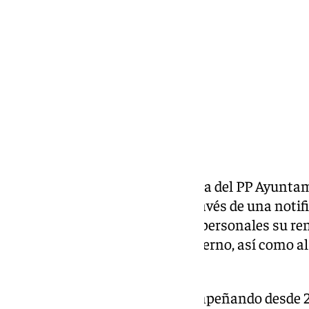
viernes, 7 marzo 2025, 18:06
Compartir:
La edil Olga Cervantes, concejala del PP Ayuntam
ha presentado este viernes a través de una notif
del Ayuntamiento por motivos personales su ren
ostentando en el equipo de gobierno, así como al
consistorio rinconero.
Cervantes, que ha venido desempeñando desde 20