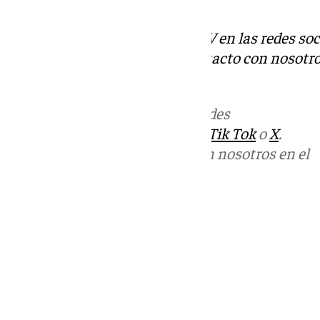
Junta Electoral Central.
Descubre más noticias de 101TV en las redes soc
Tok
o
X
. Puedes ponerte en contacto con nosotro
informativos@101tv.es
Más noticias de
101TV
en las redes
sociales:
Instagram
,
Facebook
,
Tik Tok
o
X
.
Puedes ponerte en contacto con nosotros en el
correo
informativos@101tv.es
Tags:
Últimas noticias