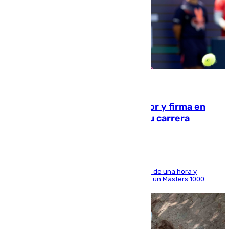
09.08.2026
Daniel Mérida derriba a Griekspoor y firma en
Montreal el mejor resultado de su carrera
El madrileño arrolla al neerlandés en poco más de una hora y
alcanza por primera vez los cuartos de final de un Masters 1000