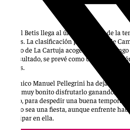
El Real Betis llega al último partido de la 
hechos. La clasificación para la Liga de Cam
estadio de La Cartuja acogerá este domingo
del resultado, se prevé como una celebració
béticos.
El técnico Manuel Pellegrini ha dejado claro 
«Sería muy bonito disfrutarlo ganando, con 
campo, para despedir una buena temporada».
partido sea una fiesta, aunque enfrente hab
participar en ella.