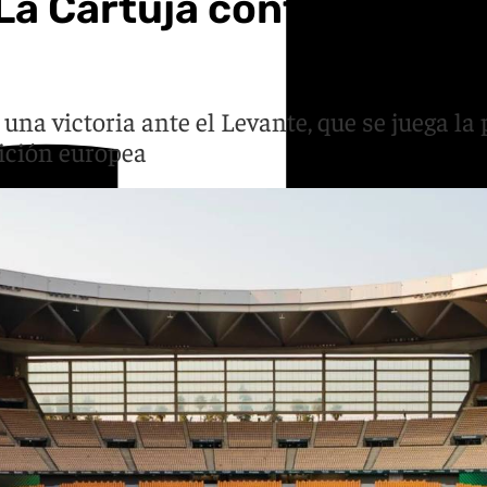
n La Cartuja contra el Le
s
una victoria ante el Levante, que se juega la
tición europea