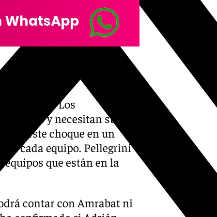
 en el aire. Los
 descenso y necesitan sumar
nvierte este choque en un
ara cada equipo. Pellegrini
s equipos que están en la
podrá contar con Amrabat ni