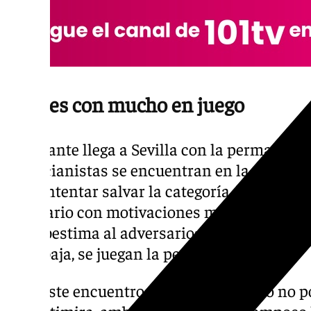
Rivales con mucho en juego
El Levante llega a Sevilla con la permanencia
valencianistas se encuentran en la zona de
para intentar salvar la categoría, lo que co
escenario con motivaciones muy distintas p
no subestima al adversario: «Como todos lo
zona baja, se juegan la permanencia».
Para este encuentro, el técnico chileno no 