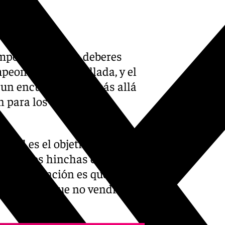
temporada con los deberes
peones ya está sellada, y el
 un encuentro que, más allá
n para los aficionados
cuál es el objetivo del día:
todos los hinchas en el
 La intención es que el
rá un rival que no vendrá a