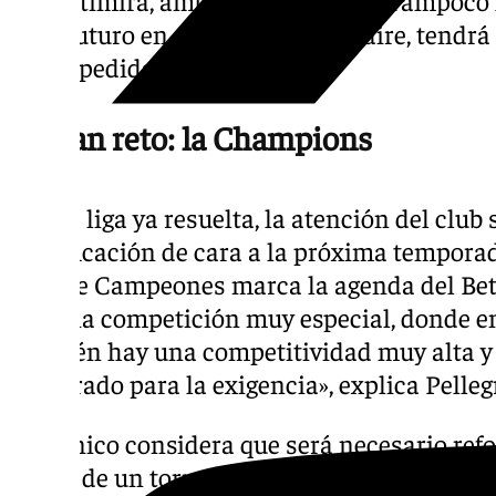
con Altimira, ambos descartados. Tampoco 
cuyo futuro en el club está en el aire, tendr
su despedida como bético.
El gran reto: la Champions
Con la liga ya resuelta, la atención del club
planificación de cara a la próxima temporad
Liga de Campeones marca la agenda del Beti
«Es una competición muy especial, donde e
también hay una competitividad muy alta y 
preparado para la exigencia», explica Pellegr
El técnico considera que será necesario refo
altura de un torneo donde los márgenes de 