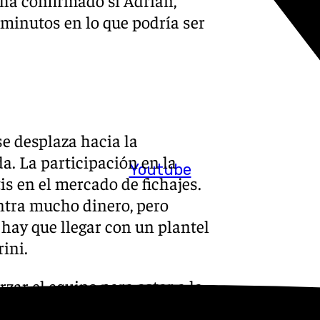
ha confirmado si Adrián,
á minutos en lo que podría ser
 se desplaza hacia la
a. La participación en la
Youtube
s en el mercado de fichajes.
ntra mucho dinero, pero
hay que llegar con un plantel
ini.
rzar el equipo para estar a la
error son mínimos y los