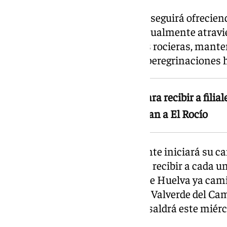
Por su parte, el Vado del Quema seguirá ofrecie
icónicas del camino rociero. Actualmente atravi
hermandades y 10 asociaciones rocieras, mante
histórica ligada a las primeras peregrinaciones h
La Matriz sale este miércoles para recibir a filia
hermandades de Huelva caminan a El Rocío
La Hermandad Matriz de Almonte iniciará su cam
este miércoles para comenzar a recibir a cada un
Además, cuatro hermandades de Huelva ya cami
después de que Punta Umbría y Valverde del Ca
su peregrinación y Emigrantes saldrá este miérc