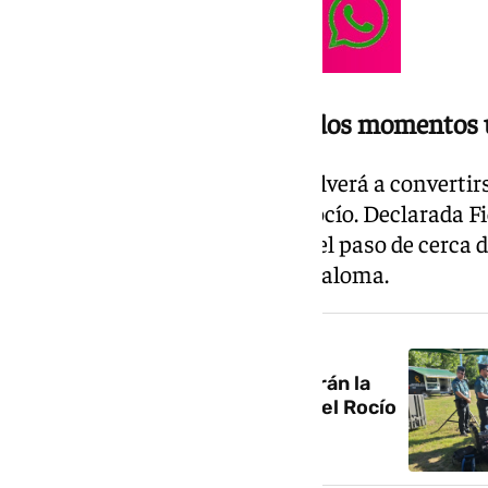
Villamanrique y el Quema, dos momentos 
Villamanrique de la Condesa volverá a convertirs
de los grandes epicentros del Rocío. Declarada Fi
Andalucía, la localidad recibirá el paso de cerc
peregrinación hacia la Blanca Paloma.
NOTICIA RELACIONADA
Más de 1.100 efectivos reforzarán la
seguridad durante la Romería del Rocío
en la provincia de Sevilla