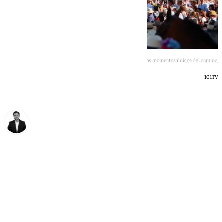
Villamanrique y el Quema, dos momentos únicos del camino.
101TV
Alberto Romera
martes, 19 mayo 2026, 18:40
Compartir: