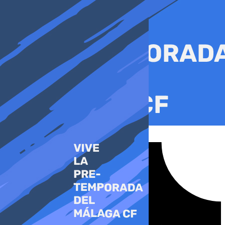
Ir
al
contenido
Tiktok