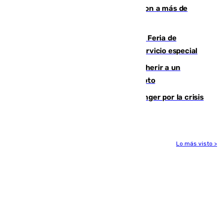
personas y droga en España: introdujeron a más de
2.000 migrantes de forma ilegal
¿Hasta qué hora abre el Metro en la Feria de
Málaga? Consulta las frecuencias del servicio especial
Detenido un hombre en Málaga por herir a un
Guardia Civil tras atropellarle con su moto
El Barça cancela un amistoso en Tánger por la crisis
en la frontera con Ceuta
Lo más visto >
Más noticias
Ver más >