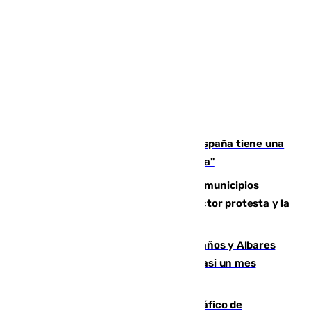
Javier Fernández: "El Gobierno de España tiene una
preocupación y una prioridad con Sevilla"
Las ferias de verano de numerosos municipios
andaluces se quedan sin cohetes: el sector protesta y la
Junta mantiene el protocolo
Los ministros Marlaska, Robles, Bolaños y Albares
comparecerán por las crisis de Ceuta casi un mes
después
Cae una de las mayores redes de tráfico de