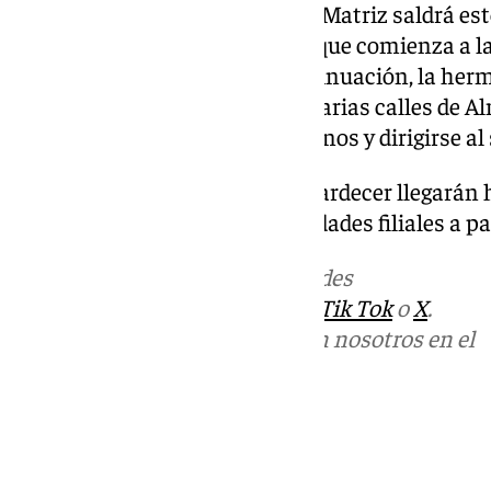
En este sentido, la Hermandad Matriz saldrá este
aldea tras la Misa de Romeros, que comienza a las
Molinillo, del Chaparral. A continuación, la he
procesionalmente y recorrerá varias calles de A
núcleo por el camino de Los Llanos y dirigirse al
Así, tras un día de camino, al atardecer llegarán 
para recibir al resto de hermandades filiales a par
Más noticias de
101TV
en las redes
sociales:
Instagram
,
Facebook
,
Tik Tok
o
X
.
Puedes ponerte en contacto con nosotros en el
correo
informativos@101tv.es
Tags:
101 Televisión
Romería de El Rocío