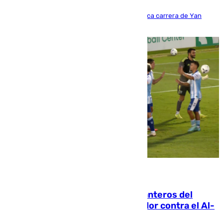
Del filial pepinero a récord absoluto: la meteórica carrera de Yan
Diomande en solo doce meses
06.08.2026
Ya se han estrenado los tres delanteros del
Málaga: Eneko Jauregui, bigoleador contra el Al-
Arabi SC