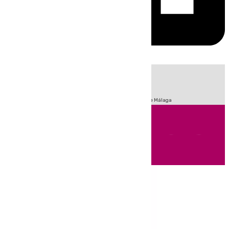
HOY
|
Fútbol
Sucesos
Primera División
Incendios
Feria de Málaga
Andalucía