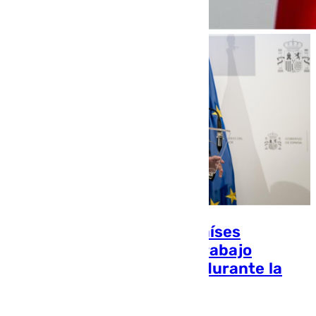
Marlaska afirma que los países
europeos reconocen «el trabajo
satisfactorio» de España durante la
crisis en Ceuta
Samuel Saborido