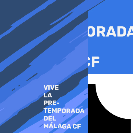
Ir
al
contenido
Tiktok