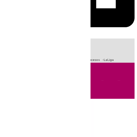
HOY
|
Fútbol
Primera División
Crisis Migratoria en Ceuta
Sucesos
LaLiga
Andalucía