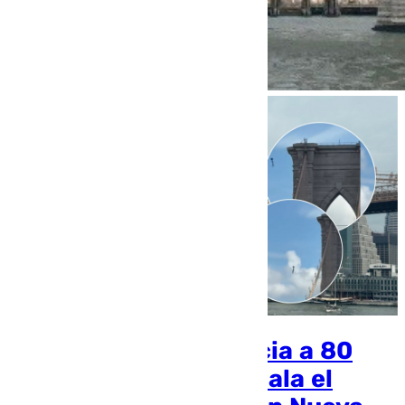
La temeraria secuencia a 80
metros de altura: escala el