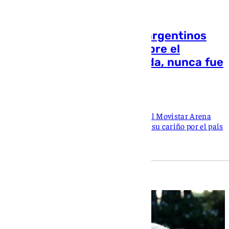
Rosalía pide perdón a los argentinos
por su polémico repost sobre el
Mundial: «Tremenda cagada, nunca fue
mi intención»
Rosa Haro
La artista catalana abrió su concierto en el Movistar Arena
explicando el origen del repost y reafirmó su cariño por el país
de Messi en Buenos Aires