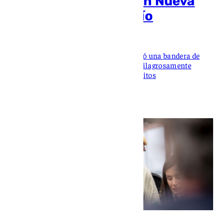
puente de Brooklyn en Nueva
York y se lanza al vacío
María Donoso
Un hombre escaló una de las torres, colocó una bandera de
Kazajistán y se precipitó al East River y milagrosamente
sobrevivió y ahora se enfrenta a varios delitos