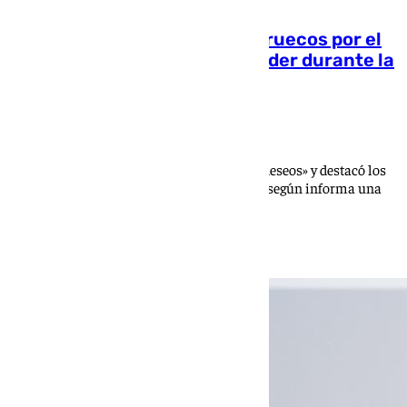
Felipe VI felicitó al rey de Marruecos por el
aniversario de su subida al poder durante la
crisis en Ceuta
Samuel Saborido
El monarca español trasladó «sus mejores deseos» y destacó los
«lazos de amistad» que unen ambos países, según informa una
agencia de noticias marroquí