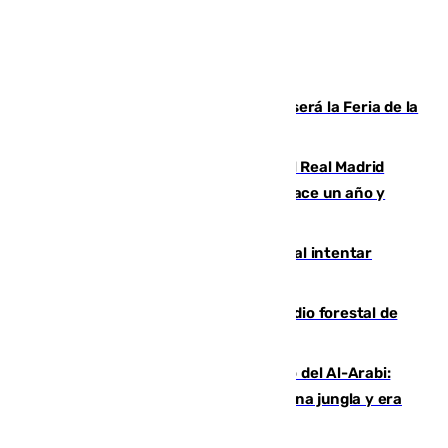
Talleres, escape room y música: así será la Feria de la
Juventud Cofrade de Málaga
El fichaje más caro de la historia del Real Madrid
costaba 105 millones de euros menos hace un año y
jugaba en Leganés
Ceuta suma 82 fallecidos en el mar al intentar
cruzar la frontera española
Huelva eleva a emergencia el incendio forestal de
Niebla
Juanfran Funes, sobre el duro juego del Al-Arabi:
“Por momentos nos hemos metido en una jungla y era
hasta peligroso”