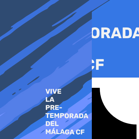
Ir
al
contenido
Tiktok