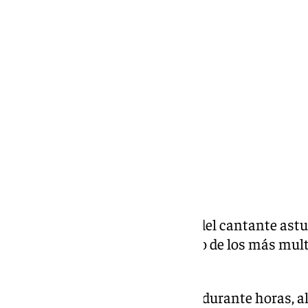
Miguel Alfonso
lunes, 16 septiembre 2024, 10:38
Compartir:
Las entradas para el concierto del cantante ast
semanas, convirtiéndolo en uno de los más multi
Cordobesa.
Decenas de fans hicieron colas durante horas, 