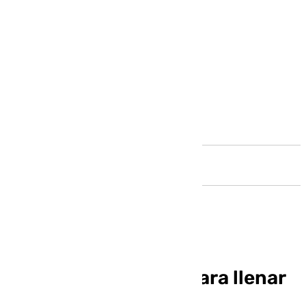
Andalucía
20 años de Melendi para llenar
los Califas