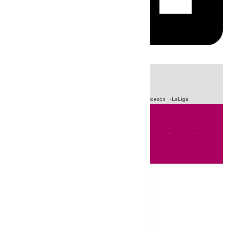
HOY
|
Fútbol
Primera División
Crisis Migratoria en Ceuta
Sucesos
LaLiga
Andalucía