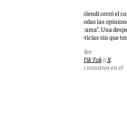
Con
Lágrimas desordenadas
, Melendi cerró el 
esperanza y reflexión: “Que no todas las opinion
no todas las guerras sean en la cama”. Una despe
emocionado y deseando más noticias sin que ten
Más noticias de
101TV
en las redes
sociales:
Instagram
,
Facebook
,
Tik Tok
o
X
.
Puedes ponerte en contacto con nosotros en el
correo
informativos@101tv.es
Tags:
Últimas noticias