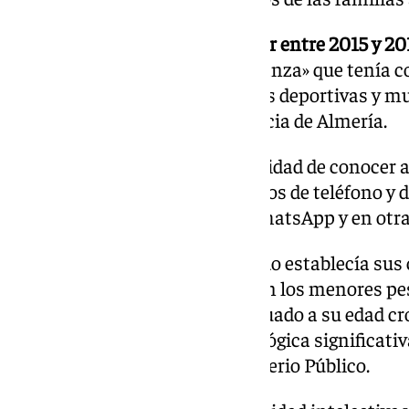
Los hechos habrían tenido lugar entre 2015 y 20
servido de la «posición de confianza» que tenía 
familias debido a las actividades deportivas y m
en distintos clubes de la provincia de Almería.
Esta situación le dio la oportunidad de conocer 
con los que intercambió números de teléfono y 
chatear con ellos a través de WhatsApp y en otr
La Fiscalía señala que el acusado establecía sus
«exclusivamente libidinoso» con los menores pes
desarrollo emocional era «adecuado a su edad cro
el mismo alteración psicopatológica significativ
periciales que maneja el Ministerio Público.