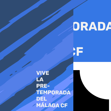
Ir
al
contenido
Tiktok