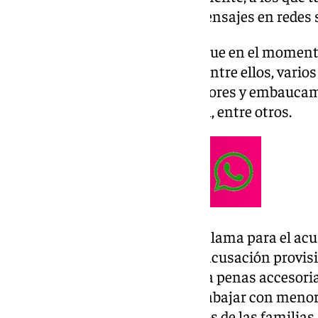
contenido sexual a través de mensajes en redes s
La
Fiscalía
achaca al acusado, que en el moment
años,
una quincena de delitos, entre ellos, vario
difusión de pornografía en menores y embaucam
encuentro con propósito sexual, entre otros.
En total, el Ministerio Fiscal reclama para el ac
prisión, conforme el escrito de acusación provi
Press, en el que además reclama penas accesoria
vigilada y la imposibilidad de trabajar con menor
euros en daños morales
para dos de las familias