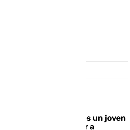
Andalucía
A juicio este miércoles un joven
acusado de embaucar a