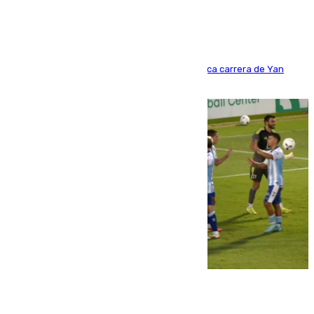
Del filial pepinero a récord absoluto: la meteórica carrera de Yan
Diomande en solo doce meses
06.08.2026