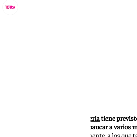
Miguel Alfonso
miércoles, 11 septiembre 2024, 08:53
Compartir:
La Audiencia Provincial de
Almería
tiene previst
contra un joven acusado de embaucar a varios 
habría llegado a abusar sexualmente, a los que