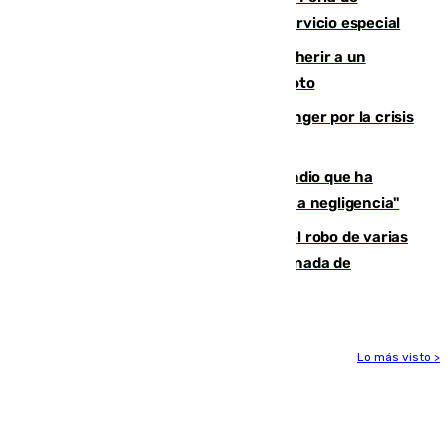
Málaga? Consulta las frecuencias del servicio especial
Detenido un hombre en Málaga por herir a un
Guardia Civil tras atropellarle con su moto
El Barça cancela un amistoso en Tánger por la crisis
en la frontera con Ceuta
El acalde de Niebla cree que el incendio que ha
afectado a dos aldeas se originó "por una negligencia"
Golpe cofrade en Jaén: investigan el robo de varias
joyas de la Virgen de la Fuensanta Coronada de
Alcaudete
Lo más visto >
Más noticias