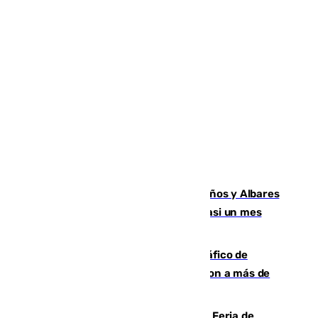
Los ministros Marlaska, Robles, Bolaños y Albares
comparecerán por las crisis de Ceuta casi un mes
después
Cae una de las mayores redes de tráfico de
personas y droga en España: introdujeron a más de
2.000 migrantes de forma ilegal
¿Hasta qué hora abre el Metro en la Feria de