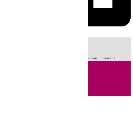
HOY
|
Fútbol
Sucesos
Crisis Migratoria en Ceuta
Primera División
Incendios
Andalucía