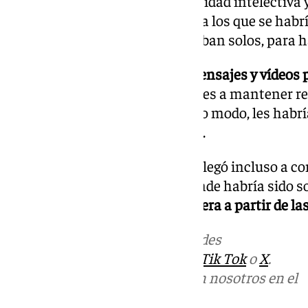
Así, «estando indemne su capacidad intelectiva y 
episodios de abusos a menores a los que se habr
deportivas, cuando se encontraban solos, para h
También les habría remitido mensajes y vídeos 
como de él mismo, para incitarles a mantener re
hechos investigados. Del mismo modo, les habría
fotografías de su zonas íntimas.
El fiscal estima que el acusado llegó incluso a 
para que acudiera a su casa, donde habría sido s
está previsto en la Sección Tercera a partir de la
Más noticias de
101TV
en las redes
sociales:
Instagram
,
Facebook
,
Tik Tok
o
X
.
Puedes ponerte en contacto con nosotros en el
correo
informativos@101tv.es