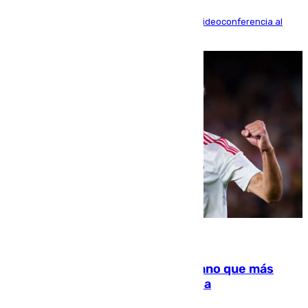
La mayoría de las comparecencias serán por videoconferencia al
residir los familiares fuera de España
07.08.2026
Juanlu Sánchez, el sexto canterano que más
dinero deja en las arcas del Sevilla