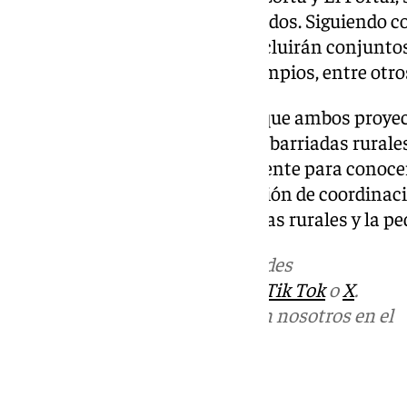
superficie de 342 metros cuadrados. Siguiendo co
recintos de juegos infantiles incluirán conjunto
tobogán, muelles dobles, o columpios, entre otr
Susana Sánchez ha destacado que ambos proyec
necesidades planteadas por las barriadas rurales 
mantiene un contacto permanente para conocer 
peticiones», recordando la reunión de coordin
con los delegados de las barriadas rurales y la pe
Más noticias de
101TV
en las redes
sociales:
Instagram
,
Facebook
,
Tik Tok
o
X
.
Puedes ponerte en contacto con nosotros en el
correo
informativos@101tv.es
Tags: