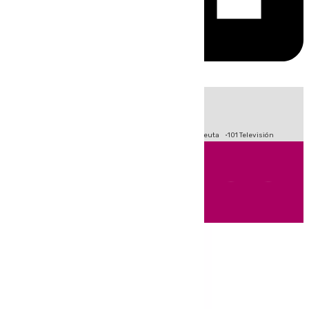
HOY
|
Fútbol
Primera División
LaLiga
Crisis Migratoria en Ceuta
101 Televisión
Andalucía