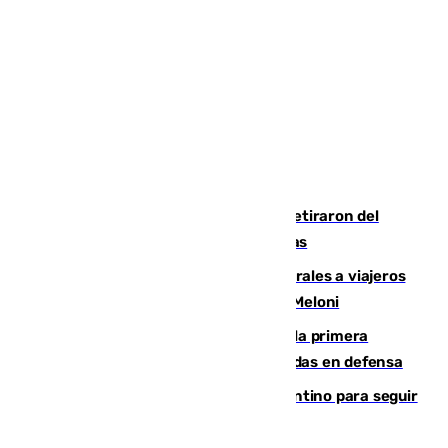
Fernando Calero y Carlos Dotor se retiraron del
encuentro contra el Ceuta con molestias
España restablece controles temporales a viajeros
procedentes de Italia como repuesta a Meloni
El Málaga cae ante el Ceuta y suma la primera
derrota de la pretemporada dejando dudas en defensa
Marruecos, la principal baza de Infantino para seguir
al frente de la FIFA