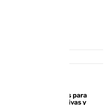
Andalucía
Adjudicadas las obras para
nuevas pistas deportivas y