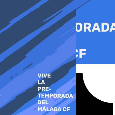
Ir
al
contenido
Tiktok