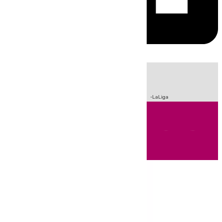
HOY
|
Incendios
Sucesos
Crisis Migratoria en Ceuta
Fútbol
LaLiga
Andalucía