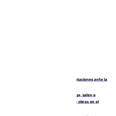
Más de 15.000 ceutíes claman por soluciones ante la
crisis migratoria
Los vecinos de Pedregalejo en Málaga, salen a
protestar en contra del resultado de las obras en el
paseo marítimo