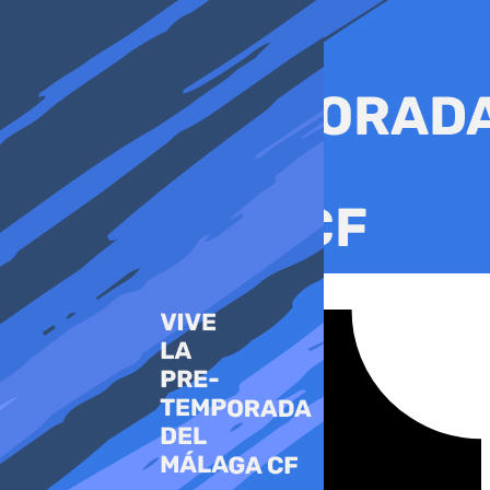
Ir
al
contenido
Tiktok