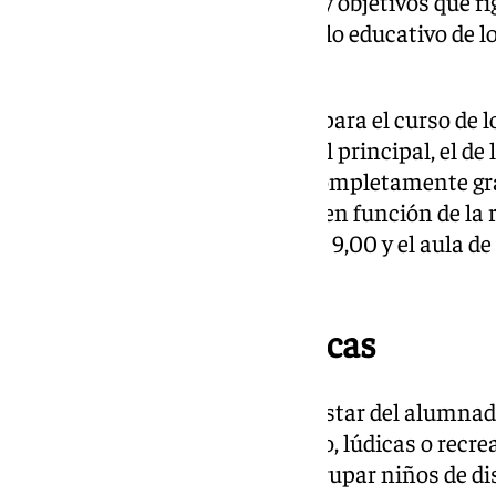
actualización de los principios y objetivos que r
fundamentales para el desarrollo educativo de l
de edad de 0 a 3 años.
Como novedad, se ha diseñado para el curso de l
modelo con tres servicios, con el principal, el d
horario de 9,00 a 15,30 horas, completamente gra
servicio de comedor bonificado en función de la re
matinal será entre las 7,30 a las 9,00 y el aula de
tendrán bonificaciones.
Actividades pedagógicas
Contribuirán al cuidado y bienestar del alumnad
pedagógicas de entretenimiento, lúdicas o recrea
asistencial; y ambas podrán agrupar niños de di