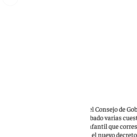
Lynx Devs
miércoles, 5 marzo 2025, 18:15
Compartir:
Este miércoles se ha celebrado el Consejo de G
Durante la reunión se han aprobado varias cuesti
del primer ciclo de Educación Infantil que corres
años. De esta forma, se aprueba el nuevo decret