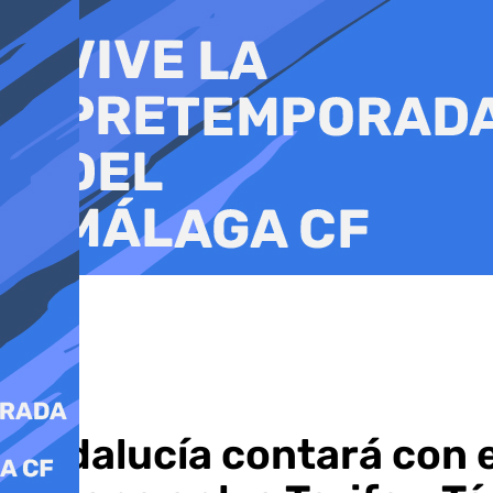
Ir
al
contenido
Andalucía contará con e