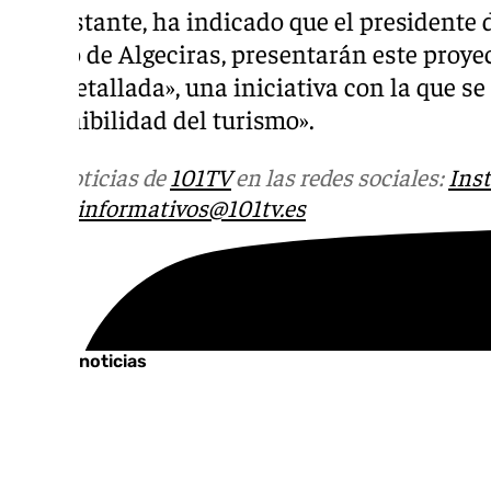
No obstante, ha indicado que el presidente d
puerto de Algeciras, presentarán este proy
más detallada», una iniciativa con la que se
sostenibilidad del turismo».
Más noticias de
101TV
en las redes sociales:
Ins
correo
informativos@101tv.es
Tags:
Últimas noticias