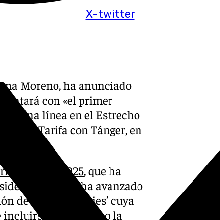
X-twitter
anma Moreno, ha anunciado
contará con «el primer
 en una línea en el Estrecho
tana de Tarifa con Tánger, en
rismo, Fitur 2025
, que ha
esidente andaluz ha avanzado
n de dos ‘fast ferries’ cuya
 incluirse en el mismo la