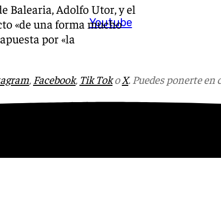
e Balearia, Adolfo Utor, y el
Youtube
ecto «de una forma mucho
 apuesta por «la
tagram
,
Facebook
,
Tik Tok
o
X
. Puedes ponerte en 