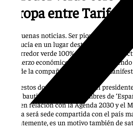
Europa entre Tarifa y
«Son buenas noticias. Ser pioneros, ser los
Andalucía en un lugar destacado y en este 
ese corredor verde 100% de propulsión eléctr
al esfuerzo económico que se está haciendo 
parte de la compañía Balearia», ha manife
Sobre estos dos nuevos barcos, el presiden
que se bautizarán con los nombres de ‘España
2030, en relación con la Agenda 2030 y el M
España será sede compartida con el país mar
evidentemente, es un motivo también de sat