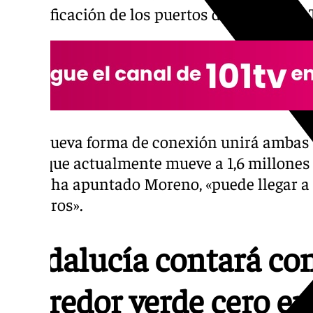
electrificación de los puertos de Tarifa y de 
Esta nueva forma de conexión unirá ambas o
línea que actualmente mueve a 1,6 millones 
según ha apuntado Moreno, «puede llegar a 
pasajeros».
Andalucía contará con
corredor verde cero e