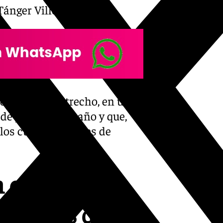
Tánger Ville.
rillas del Estrecho, en una
de pasajeros al año y que,
los cuatro millones de
 el primer
misiones de