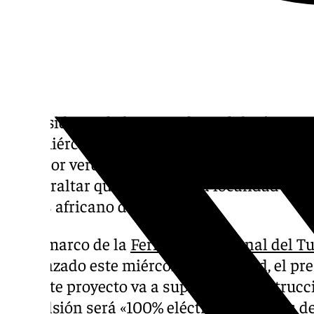
El presidente de la Junta de
Andalucía
, Ju
este miércoles que la comunidad autónoma 
corredor verde de cero emisiones de Europa»
de Gibraltar que conectará la localidad gadi
el país africano de Marruecos.
En el marco de la
Feria Internacional del Tu
comenzado este miércoles en Madrid, el pr
que este proyecto va a suponer la construcció
propulsión será «100% eléctrica», además de