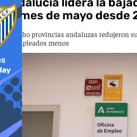
Andalucía lidera la baja
un mes de mayo desde
Las ocho provincias andaluzas redujeron s
desempleados menos