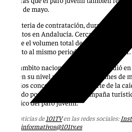
mientras que el paro juvenil también regist
el mes de mayo.
En materia de contratación, durante el me
contratos en Andalucía. Cerca de cuatro de 
aunque el volumen total de contrataciones 
respecto al mismo periodo del año anterior.
En el ámbito nacional, el paro descendió e
situó en su nivel más bajo para un mes de m
servicios concentró la mayor parte de la ca
marcado por el inicio de la campaña turíst
histórico del paro juvenil.
Más noticias de
101TV
en las redes sociales:
Ins
correo
informativos@101tv.es