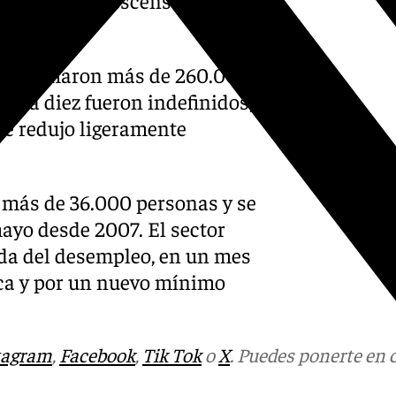
ró un ligero descenso durante
s se firmaron más de 260.000
cada diez fueron indefinidos,
se redujo ligeramente
n más de 36.000 personas y se
ayo desde 2007. El sector
ída del desempleo, en un mes
ica y por un nuevo mínimo
tagram
,
Facebook
,
Tik Tok
o
X
. Puedes ponerte en 