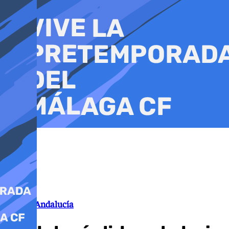
Ir
al
contenido
Paro en Andalucía