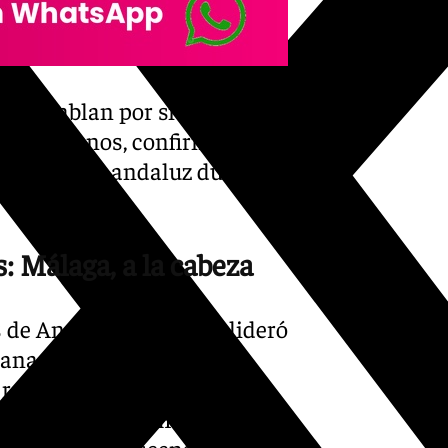
tos hablan por sí solos.
eados menos, confirmando de
ado laboral andaluz durante
: Málaga, a la cabeza
s de Andalucía. Málaga lideró
Granada, aunque Córdoba,
reducciones. Por sexos, el
s como entre hombres,