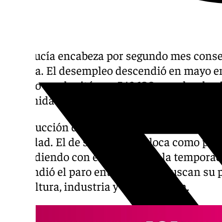
Andalucía encabeza por segundo mes consec
España. El desempleo descendió en mayo en
abril, lo que le sitúa en 548.120 parados, la 
comunidad para un mes de mayo desde hace
La reducción del desempleo se produjo en t
actividad. El de servicio se coloca como pri
coincidiendo con el impulso de la temporad
descendió el paro entre quienes buscan su 
agricultura, industria y construcción.