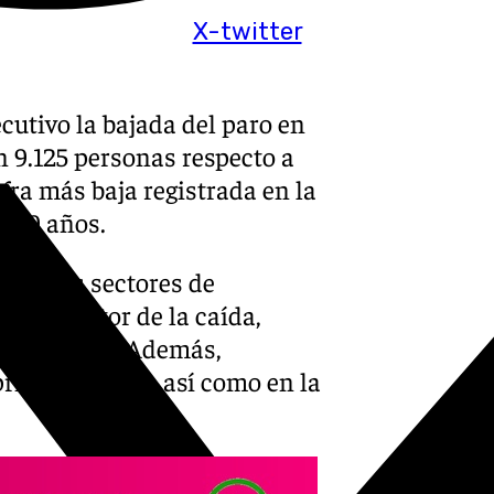
X-twitter
utivo la bajada del paro en
 9.125 personas respecto a
cifra más baja registrada en la
 19 años.
odos los sectores de
ncipal motor de la caída,
a turística. Además,
primer empleo, así como en la