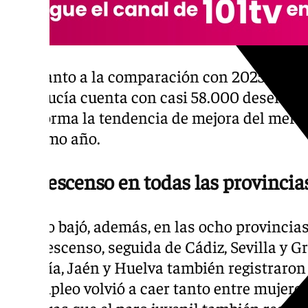
En cuanto a la comparación con 2025, los da
Andalucía cuenta con casi 58.000 desempl
esta forma la tendencia de mejora del merc
el último año.
Un descenso en todas las provincias
El paro bajó, además, en las ocho provincia
este descenso, seguida de Cádiz, Sevilla y 
Almería, Jaén y Huelva también registraron 
desempleo volvió a caer tanto entre mujere