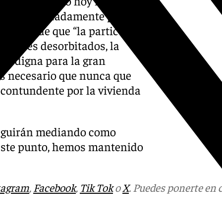
idista, por ello hoy más que
rabajar denodadamente por
”, y añade que “la particular
quileres desorbitados, la
nda digna para la gran
ás necesario que nunca que
 contundente por la vivienda
seguirán mediando como
 este punto, hemos mantenido
tagram
,
Facebook
,
Tik Tok
o
X
. Puedes ponerte en 