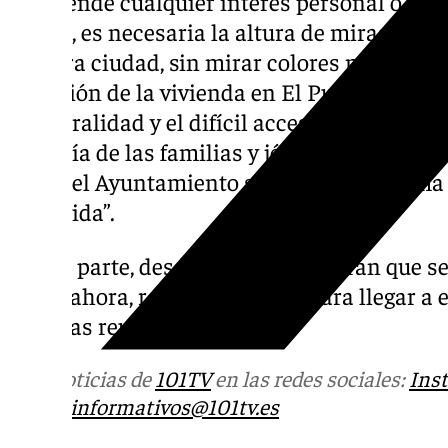
trasciende cualquier interés personal o part
nunca, es necesaria la altura de miras y t
nuestra ciudad, sin mirar colores ni partidos
situación de la vivienda en El Puerto, con al
temporalidad y el difícil acceso a una vivie
mayoría de las familias y jóvenes, hacen m
desde el Ayuntamiento se apueste de forma
protegida”.
Por su parte, desde el PSOE aseguran que 
hasta ahora, recordando que “para llegar a
diversas reuniones”.
Más noticias de
101TV
en las redes sociales:
Ins
correo
informativos@101tv.es