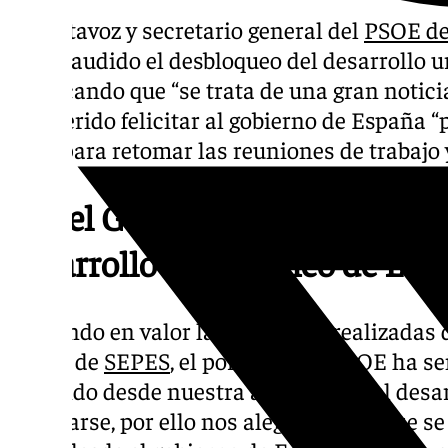
El portavoz y secretario general del
PSOE de
ha aplaudido el desbloqueo del desarrollo ur
destacando que “se trata de una gran notici
ha querido felicitar al gobierno de España 
paso para retomar las reuniones de trabajo y
Ángel González aplaude el de
desarrollo urbanístico de La F
Poniendo en valor las gestiones realizadas 
través de
SEPES
, el portavoz del PSOE ha 
pidiendo desde nuestra agrupación, el desar
retomarse, por ello nos alegramos de que s