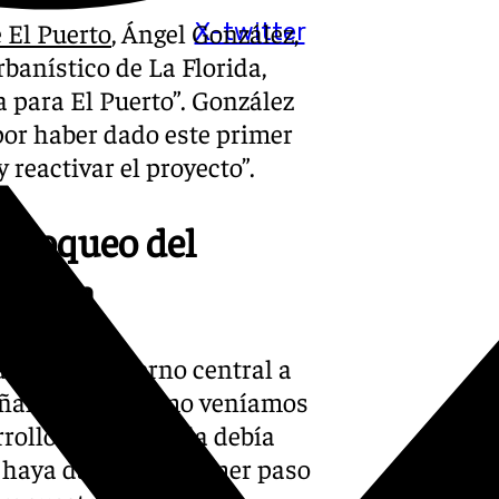
 El Puerto
, Ángel González,
X-twitter
banístico de La Florida,
a para El Puerto”. González
“por haber dado este primer
 reactivar el proyecto”.
sbloqueo del
lorida
desde el gobierno central a
señalado que “como veníamos
rollo de La Florida debía
e haya dado este primer paso