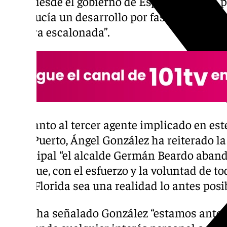
y que desde el gobierno de España se haya p
Andalucía un desarrollo por fases, que perm
manera escalonada”.
En cuanto al tercer agente implicado en est
de El Puerto, Ángel González ha reiterado l
municipal “el alcalde Germán Beardo aband
para que, con el esfuerzo y la voluntad de to
de La Florida sea una realidad lo antes posib
Como ha señalado González “estamos ante 