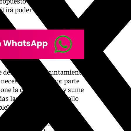
ropuesto a la Junta de
itirá poder abordarlo de
e desarrollo, el Ayuntamiento
a necesidad de que por parte
one la confrontación y sume
das las partes, el desarrollo
le”.
un asunto de ciudad que