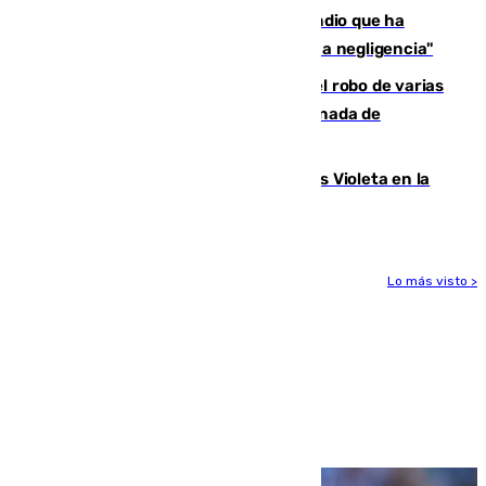
El acalde de Niebla cree que el incendio que ha
afectado a dos aldeas se originó "por una negligencia"
Golpe cofrade en Jaén: investigan el robo de varias
joyas de la Virgen de la Fuensanta Coronada de
Alcaudete
Con Málaga exige duplicar los Puntos Violeta en la
Feria de Málaga
Lo más visto >
Más noticias
Ver más >