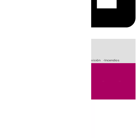
HOY
|
Fútbol
Sucesos
Crisis Migratoria en Ceuta
Primera División
Incendios
Andalucía