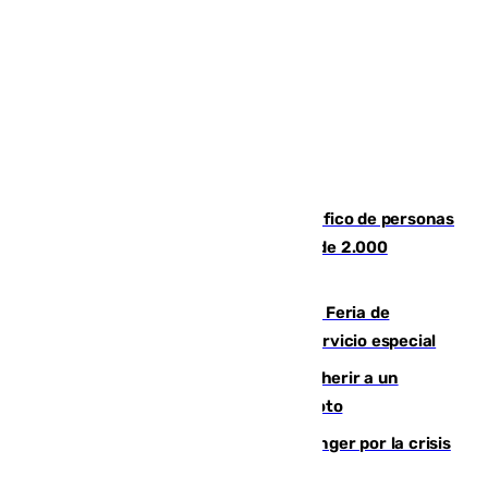
Cae una de las mayores redes de tráfico de personas
y droga en España: introdujeron a más de 2.000
migrantes de forma ilegal
¿Hasta qué hora abre el Metro en la Feria de
Málaga? Consulta las frecuencias del servicio especial
Detenido un hombre en Málaga por herir a un
Guardia Civil tras atropellarle con su moto
El Barça cancela un amistoso en Tánger por la crisis
en la frontera con Ceuta