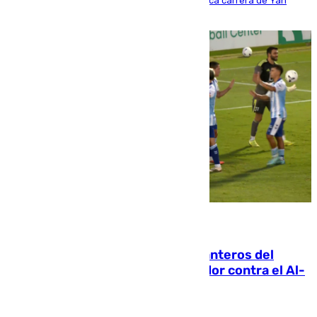
Del filial pepinero a récord absoluto: la meteórica carrera de Yan
Diomande en solo doce meses
06.08.2026
Ya se han estrenado los tres delanteros del
Málaga: Eneko Jauregui, bigoleador contra el Al-
Arabi SC