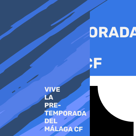
Ir
al
contenido
Tiktok