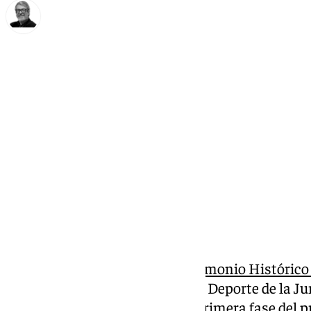
Francisco Marmolejo
miércoles, 15 octubre 2025, 13:30
Compartir:
La
Comisión Provincial de Patrimonio Histórico
delegado territorial de Cultura y Deporte de la 
Lucena, ha dado luz verde a la primera fase del p