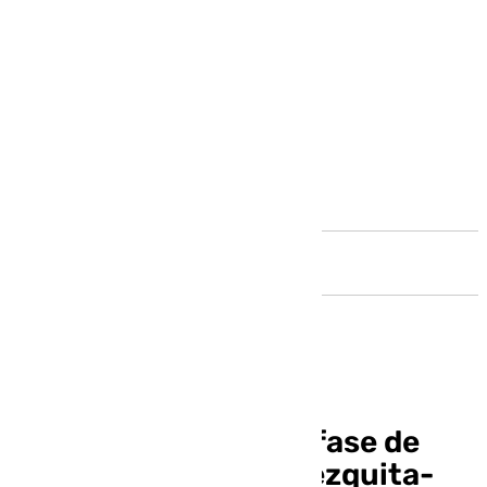
Andalucía
Aprobada la primera fase de
restauración de la Mezquita-