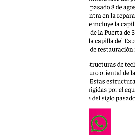
zona dañada por el
incendio del pasado 8 de ago
Córdoba
. Este primer paso se centra en la repar
en la nave 1 del monumento, que incluye la capilla
San Nicolás de Bari, el vestíbulo de la Puerta de S
Anunciación (o Encarnación) y la capilla del Es
fase, se llevarán a cabo trabajos de restauración 
Las cubiertas a restaurar son estructuras de te
entre las canales paralelas al muro oriental de l
que corona la primera arquería. Estas estructu
en anteriores
intervenciones dirigidas por el equ
Catedral desde los años ochenta
del siglo pasado