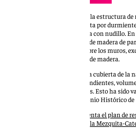
En la capilla del Espíritu Santo, la estructura 
proyecto de 2014
, está compuesta por durmientes
tirantes y cerchas de par e hilera con nudillo. En
estructura consiste en cerchas de madera de par e
que se apoyan directamente sobre los muros, exc
Nicolás, donde hay durmientes de madera.
El proyecto propone restaurar la cubierta de la n
manteniendo la disposición, pendientes, volumet
materiales y acabados originales. Esto ha sido v
Comisión Provincial de Patrimonio Histórico de
El Cabildo de Córdoba presenta el plan de re
dañadas por el incendio en la Mezquita-Cat