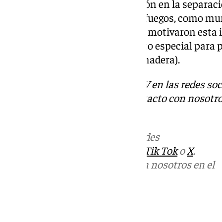
Además, se incluye una reducción en la separaci
instalación de
elementos cortafuegos, como mur
justificadas por los eventos que motivaron esta
utilizada recibirá un
tratamiento especial para p
(insectos que se alimentan de madera).
Descubre más noticias de 101TV en las redes soc
Tok
o
X
. Puedes ponerte en contacto con nosotro
correo
informativos@101tv.es
Más noticias de
101TV
en las redes
sociales:
Instagram
,
Facebook
,
Tik Tok
o
X
.
Puedes ponerte en contacto con nosotros en el
correo
informativos@101tv.es
Tags: