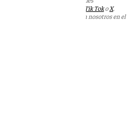
Más noticias de
101TV
en las redes
sociales:
Instagram
,
Facebook
,
Tik Tok
o
X
.
Puedes ponerte en contacto con nosotros en el
correo
informativos@101tv.es
Tags:
Últimas noticias