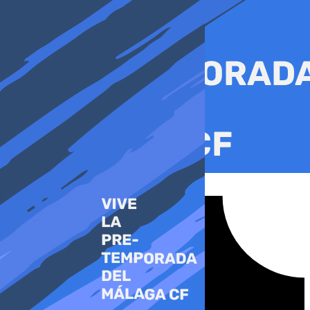
Ir
al
contenido
Tiktok