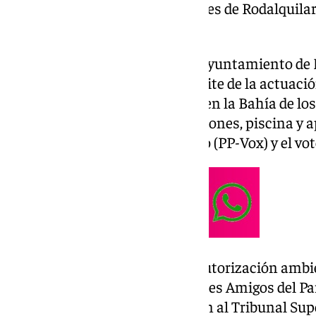
nuevos hoteles en los alrededores de Rodalquila
«protección» del Parque.
Cabe recordar que el Pleno del Ayuntamiento de N
mes de julio la admisión a trámite de la actuació
cortijo ‘Las Chiqueras’ ubicado en la Bahía de l
cuatro estrellas con 30 habitaciones, piscina y 
favorable del equipo de gobierno (PP-Vox) y el vo
La Junta de Andalucía otorgó autorización ambie
octubre de 2023. Las asociaciones Amigos del Pa
Mediterráneo (
GEM
) recurrieron al Tribunal Sup