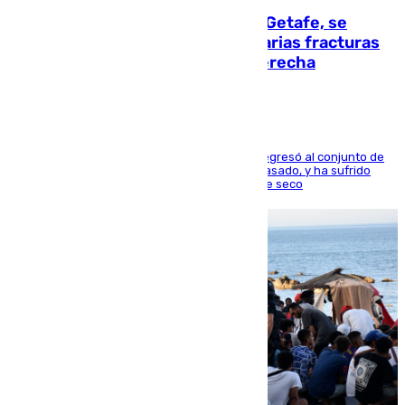
Christantus Uche, delantero del Getafe, se
perderá toda la temporada por varias fracturas
en los ligamentos de su rodilla derecha
El centrocampista reconvertido en atacante regresó al conjunto de
la capital, después de salir obligado el curso pasado, y ha sufrido
una lesión que lo mantendrá un año en el dique seco