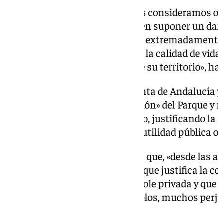
«Las asociaciones vecinales nos consideramos 
estos hechos, que no sólo pueden suponer un da
ambiente en un Parque Natural extremadamente
implican graves perjuicios para la calidad de vida
pueblos que se ubican dentro de su territorio», h
Por esa razón, reclaman a la Junta de Andalucía 
«máximo respeto» a la «protección» del Parque y
torticeras que se están haciendo, justificando la
construcciones por razones de utilidad pública o 
La coordinadora ha insistido en que, «desde las 
alto y claro que el único interés que justifica la
hoteles es estrictamente de índole privada y que
al Parque como a nuestros pueblos, muchos perj