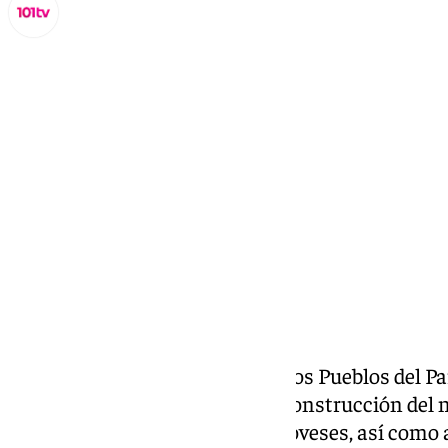
Miguel Alfonso
lunes, 2 septiembre 2024, 16:39
Compartir:
Las Asociaciones Vecinales de los Pueblos del P
han mostrado su rechazo a la construcción del 
levantar en la Bahía de los Genoveses, así como a