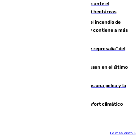
Moreno pide extremar la precaución ante el
incendio de Niebla, que supera las 4.000 hectáreas
340 personas más desalojadas por el incendio de
Niebla, que mantiene a 410 evacuadas y contiene a más
de 500 efectivos trabajando
Italia responde ante las "medidas de represalia" del
Gobierno de Sánchez
El Sevilla se desinfla ante el Leverkusen en el último
ensayo (1-2)
Tensión en la prisión de Alhaurín tras una pelea y la
incautación de un punzón
Málaga contabiliza 148 zonas de confort climático
para enfrentar las altas temperaturas
Lo más visto >