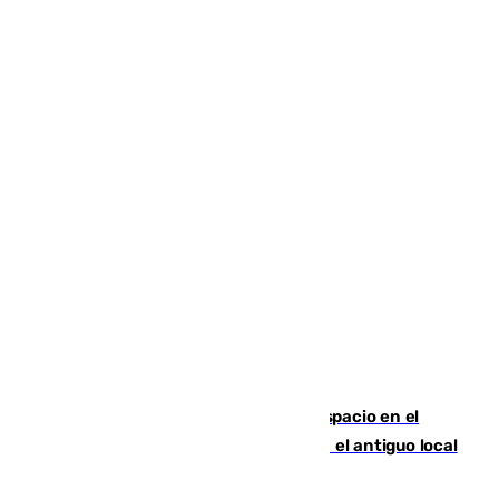
Las marca internacionales ganan espacio en el
Centro de Málaga: La Tagliatella abre en el antiguo local
de Vox Sports Bar