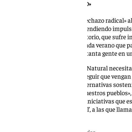
CONTRA EL «TURISMO MASIFICADO»
Aún más, ha manifestado su «rechazo radical» al
no sostenible» que «se está pretendiendo impulsar
que está asolando nuestro territorio, que sufre 
que se están colapsando más cada verano que pa
responder a las necesidades de tanta gente en u
«Lo que la economía del Parque Natural necesit
turistas en el verano, sino conseguir que vengan
temporada, promocionando alternativas sosteni
ambiente y la convivencia en nuestros pueblos»,
que ha señalado su apoyo a las iniciativas que e
Ciudadana
‘Genoveses sin Hotel’, a las que llama
seguirlas de forma activa».