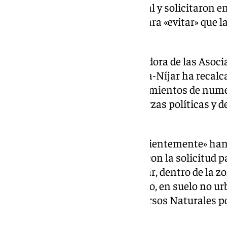
(TSJA) la autorización ambiental y solicitaron en 
adoptara medidas cautelares para «evitar» que l
tramitación del proyecto.
En un comunicado, la coordinadora de las Asocia
del Parque Natural Cabo de Gata-Níjar ha recal
«se han sucedido los pronunciamientos de num
ambientalistas, de diversas fuerzas políticas y d
proyecto.
A su vez, ha lamentado que «recientemente» h
que se ciernen sobre el Parque, con la solicitud 
en los alrededores de Rodalquilar, dentro de la 
los cultivos agrícolas y, por tanto, en suelo no u
Plan de Ordenación de los Recursos Naturales por
Natural de Cabo de Gata».