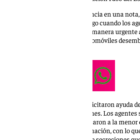
Según ha indicado la Comandancia en una nota, 
primera hora del pasado domingo cuando los agen
Fronteras fueron requeridos de manera urgente 
cuando inspeccionaban los automóviles desemb
procedente de Marruecos.
Así, los familiares de la niña solicitaron ayuda d
al advertir que sufría convulsiones. Los agentes
través del
112
toda vez que colocaron a la menor 
realizaron maniobras de reanimación, con lo qu
expulsara «una gran cantidad de secreciones que