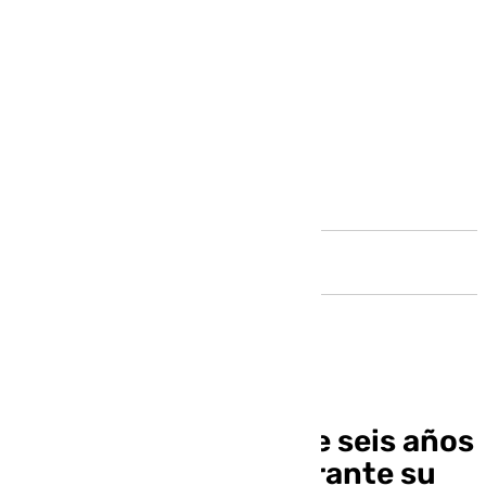
Andalucía
Auxilian a una niña de seis años
con convulsiones durante su