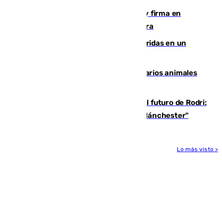
Daniel Mérida derriba a Griekspoor y firma en
Montreal el mejor resultado de su carrera
Dos personas mueren y tres son heridas en un
accidente de tráfico en Utrera
Estudiarán el comportamiento de varios animales
durante el eclipse
Maresca evita pronunciarse sobre el futuro de Rodri:
"Por el momento, el viernes estará en Mánchester"
Lo más visto >
Más noticias
Ver más >