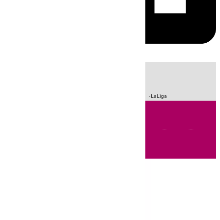
HOY
|
Incendios
Sucesos
Crisis Migratoria en Ceuta
Fútbol
LaLiga
Andalucía