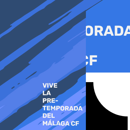
Ir
al
contenido
Tiktok