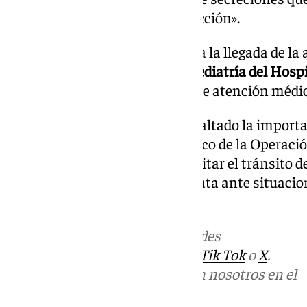
respiratorias y evitar su obstrucción».
La menor fue estabilizada hasta la llegada de la
inmediato traslado al área de pediatría del Hos
donde recibió la correspondiente atención médic
Desde la Guardia Civil se ha resaltado la import
y asistencia sanitaria en el marco de la Operaci
dispositivo que, además de facilitar el tránsito 
«garantiza la respuesta inmediata ante situaci
destacado.
Más noticias de
101TV
en las redes
sociales:
Instagram
,
Facebook
,
Tik Tok
o
X
.
Puedes ponerte en contacto con nosotros en el
correo
informativos@101tv.es