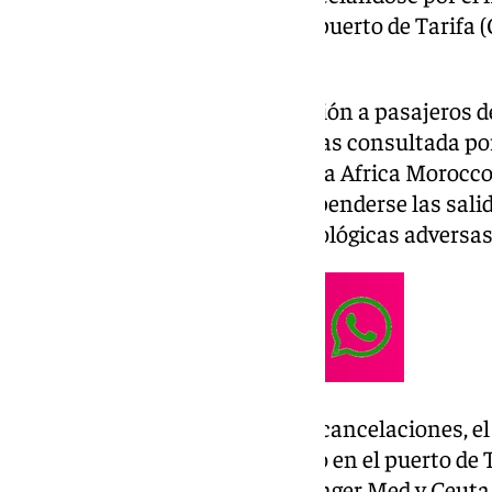
estaban programadas desde el puerto de Tarifa (
de Tánger.
En concreto, según la información a pasajeros de
Portuaria de la Bahía de Algeciras consultada po
‘Morocco Express 1, de la naviera Africa Morocco 
sus recorridos previstos, al suspenderse las salid
horas por «condiciones meteorológicas adversas
No obstante, y a pesar de estas cancelaciones, e
operando con normalidad tanto en el puerto de T
donde tiene conexiones con Tánger Med y Ceuta. E