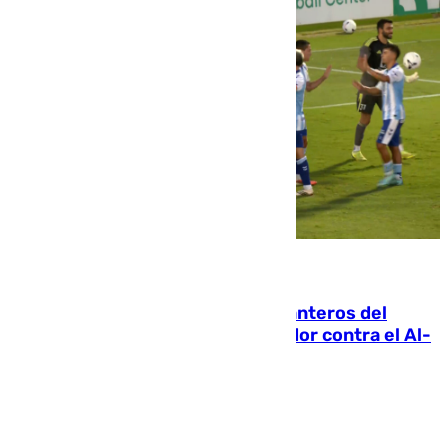
06.08.2026
Ya se han estrenado los tres delanteros del
Málaga: Eneko Jauregui, bigoleador contra el Al-
Arabi SC