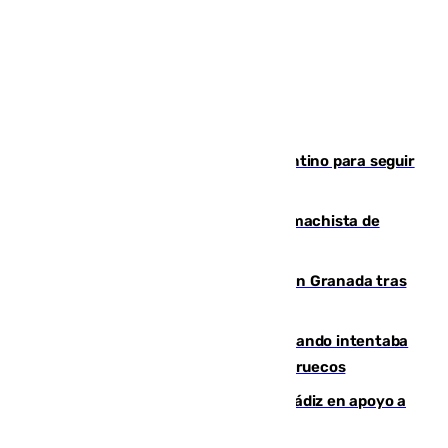
Marruecos, la principal baza de Infantino para seguir
al frente de la FIFA
Pedro Sánchez condena el crimen machista de
Benahavís
Angustioso rescate de una familia en Granada tras
caer su coche por un terraplén
Fallece un joven tras caer al mar cuando intentaba
entrar en parapente a Ceuta desde Marruecos
CIES NO moviliza a la provincia de Cádiz en apoyo a
la respuesta humanitaria de Ceuta