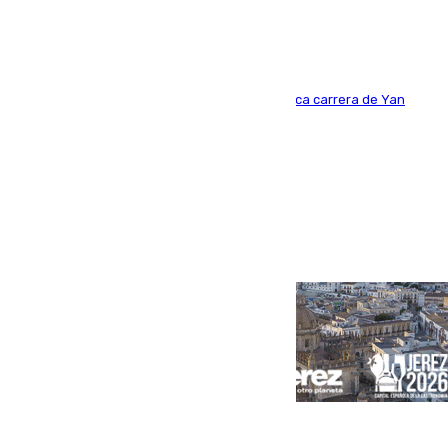
Del filial pepinero a récord absoluto: la meteórica carrera de Yan
Diomande en solo doce meses
Portada