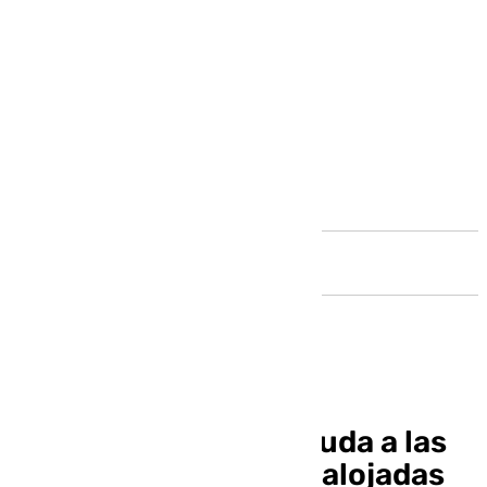
Andalucía
Cáritas Diocesana ayuda a las
familias rumanas desalojadas