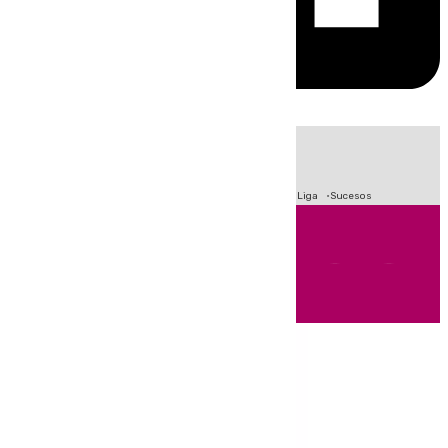
HOY
|
Fútbol
Primera División
Crisis Migratoria en Ceuta
LaLiga
Sucesos
Andalucía