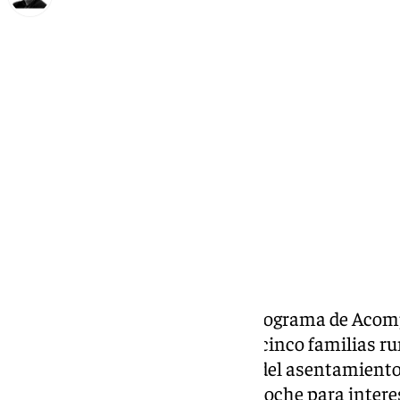
Francisco Marmolejo
jueves, 20 marzo 2025, 12:33
Compartir:
Las trabajadoras sociales del programa de Aco
Parroquiales han visitado a las cinco familias 
por la
Policía Local de Córdoba
del asentamiento e
desbordamiento del arroyo Pedroche para interes