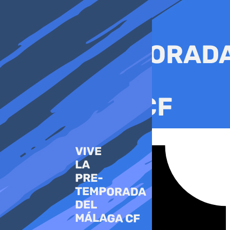
Ir
al
contenido
Tiktok