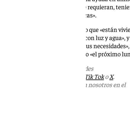
familias puedan comprar lo que requieran, ten
niños con necesidades específicas».
Asimismo, Cabello ha destacado que «están vivi
infravivienda, aunque cuentan con luz y agua», y
«muy cerca de ellos, valorando sus necesidades
podían volver a su asentamiento «el próximo lun
Más noticias de
101TV
en las redes
sociales:
Instagram
,
Facebook
,
Tik Tok
o
X
.
Puedes ponerte en contacto con nosotros en el
correo
informativos@101tv.es
Tags:
Últimas noticias