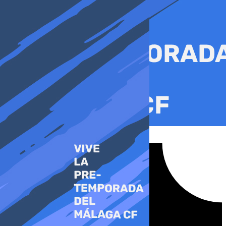
Ir
al
contenido
Tiktok