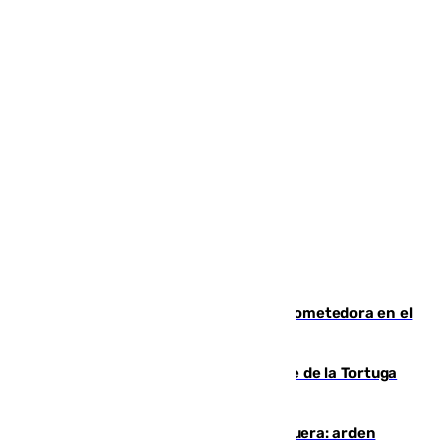
El año 2007, una generación muy prometedora en el
mundo del fútbol
Incendio forestal en el paraje Monte de la Tortuga
de Málaga
Incendio en un vertedero de Antequera: arden