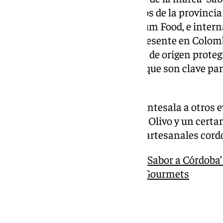
año, que ha llevado los productos de la provinci
Alimentaria y Auténtica Premium Food, e inter
Italia. Próximamente, estará presente en Colom
nuestras siete denominaciones de origen protegi
vinos y los quesos artesanales, que son clave par
nuestros pueblos”, señaló.
La feria también servirá como antesala a otros 
celebración del Día Mundial del Olivo y un cert
mundo, destacando los quesos artesanales cord
La marca de la Diputación ‘Sabor a Córdoba
agroalimentarias al Salón Gourmets
Información práctica