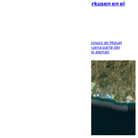
El Sevilla se desinfla ante el Leverkusen en el
último ensayo (1-2)
El conjunto de Luis García se adelantó con un golazo de Miguel
Sierra y ofreció buenas sensaciones durante buena parte del
encuentro, pero acabó cediendo ante el empuje alemán