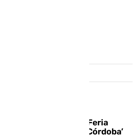
Andalucía
Córdoba celebra la II Feria
Alimentaria ‘Sabor a Córdoba’