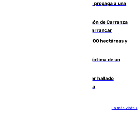
chatarra, muebles y palets y el fuego se propaga a una
zona de monte
Las Palmas conquista el Trofeo Ramón de Carranza
y somete a un Cádiz que no termina de arrancar
El incendio de Niebla alcanza las 8.000 hectáreas y
mantiene desalojadas a 474 personas
El tenista checho Lehecka, nueva víctima de un
Rafa Jódar que está siendo imparable
Muere un hombre de 58 años tras ser hallado
inconsciente en una piscina en Cómpeta
Lo más visto >
Más noticias