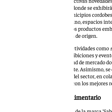
Este año, la feria incorpora atractivas novedades
dedicada a los ayuntamientos, donde se exhibirá
tradiciones y folclore de los municipios cordobe
Túnel del Aceite y el Túnel del Vino, espacios in
visitantes conocer de cerca estos productos emb
protegidos por denominaciones de origen.
La feria también contará con actividades como
culinarias en vivo), talleres, exhibiciones y even
comercio, se habilitará un estand de mercado do
comprar productos directamente. Asimismo, se
comerciales con profesionales del sector, en co
conectar los productos locales con los mejores r
Un impulso al sector agroalimentario
Romero subrayó la importancia de la marca ‘Sab