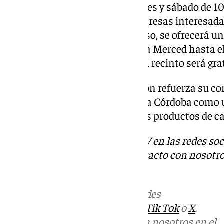
El evento estará abierto el viernes y sábado de 1
de 10:00 a 17:00 horas. Las empresas interesada
participar. Para facilitar el acceso, se ofrecerá u
en autobús desde el Palacio de la Merced hasta e
minutos. Además, el parking del recinto será gra
Con esta iniciativa, la Diputación refuerza su c
agroalimentario, consolidando a Córdoba como u
amantes de la gastronomía y los productos de ca
Descubre más noticias de 101TV en las redes soc
Tok
o
X
. Puedes ponerte en contacto con nosotro
correo
informativos@101tv.es
Más noticias de
101TV
en las redes
sociales:
Instagram
,
Facebook
,
Tik Tok
o
X
.
Puedes ponerte en contacto con nosotros en el