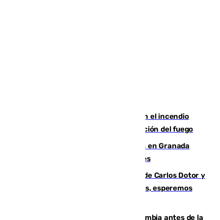
Activado el nivel 2 de emergencia en el incendio
forestal de Niebla por la compleja evolución del fuego
Controlado un incendio de rastrojos en Granada
junto a la autovía y al Callejón de Nogales
Juanfran Funes, sobre las lesiones de Carlos Dotor y
Fernando Calero: “Estamos preocupados, esperemos
que no sea nada”
Felipe VI refuerza los lazos con Colombia antes de la