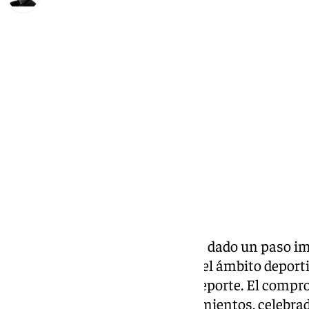
Francisco Marmolejo
viernes, 28 noviembre 2025, 18:07
Compartir:
El
Ayuntamiento de Córdoba
ha dado un paso imp
racismo y la discriminación en el ámbito deporti
Ciudades contra el Odio en el Deporte. El compro
Jornada de Trabajo con Ayuntamientos, celebrad