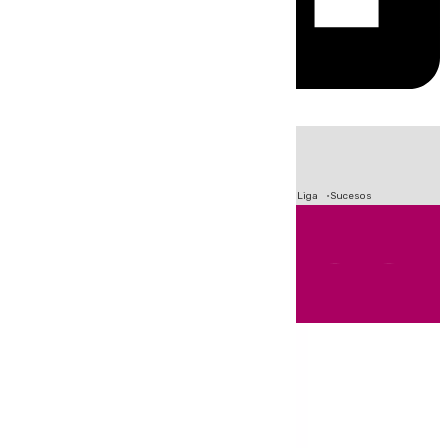
HOY
|
Fútbol
Primera División
Crisis Migratoria en Ceuta
LaLiga
Sucesos
Andalucía