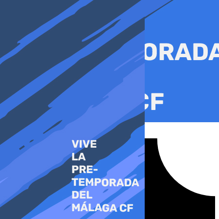
Ir
al
contenido
Tiktok