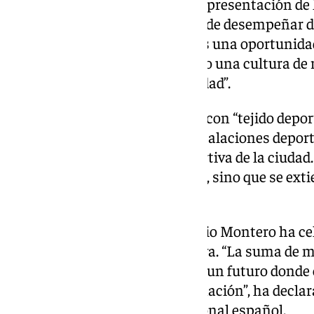
quien asistió al encuentro en representación de 
el papel activo que Córdoba puede desempeñar de
que “formar parte de esta Red es una oportunidad
deportivo cordobés, fomentando una cultura de r
consolidándose en nuestra ciudad”.
El gerente del Imdeco se refiere con “tejido depor
asociaciones, federaciones, instalaciones deport
participan en la actividad deportiva de la ciudad
solo afecte al fútbol profesional, sino que se exti
deporte local.
Por parte de LaLiga, José Antonio Montero ha ce
nuevas ciudades a esta iniciativa. “La suma de
refuerza esta red y nos acerca a un futuro donde 
de cualquier forma de discriminación”, ha declar
organización del fútbol profesional español.