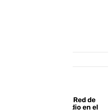
Andalucía
Córdoba se suma a la Red de
Ciudades contra el Odio en el