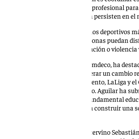
instituciones locales y el fútbol profesional para
xenofobia y el acoso que todavía persisten en el
La iniciativa busca crear entornos deportivos m
inclusivos, donde todas las personas puedan disf
sufrir ningún tipo de discriminación o violencia 
Marián Aguilar, presidenta del Imdeco, ha desta
alianza y su potencial para generar un cambio re
colaboración entre el Ayuntamiento, LaLiga y e
antes y un después”, ha afirmado. Aguilar ha su
fuerzas tiene como propósito fundamental educar 
deporte como herramienta para construir una s
tolerante.
Durante la jornada, también intervino Sebastián 