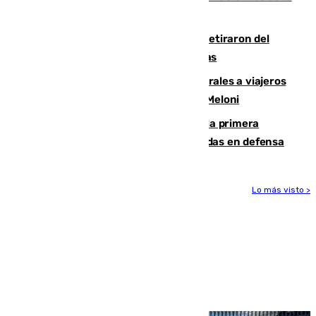
llegada del nuevo presidente
Fernando Calero y Carlos Dotor se retiraron del
encuentro contra el Ceuta con molestias
España restablece controles temporales a viajeros
procedentes de Italia como repuesta a Meloni
El Málaga cae ante el Ceuta y suma la primera
derrota de la pretemporada dejando dudas en defensa
Lo más visto >
Más noticias
Ver más >