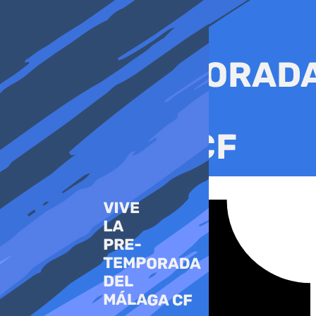
Ir
al
contenido
Tiktok