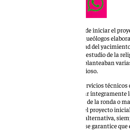
La consejera recordó que antes de iniciar el pro
arqueológica en la zona. Los arqueólogos elabo
la que destacaban la singularidad del yacimiento
histórico y arqueológico para el estudio de la rel
Ándalus. En ese documento se planteaban varias 
conservación del complejo religioso.
Tras analizar la memoria, los servicios técnicos
resolución que obliga a preservar íntegramente lo
dos opciones: desviar el trazado de la ronda o ma
elevando ligeramente el nivel del proyecto inicia
desvío y se optó por la segunda alternativa, sie
documentación arqueológica y se garantice que e