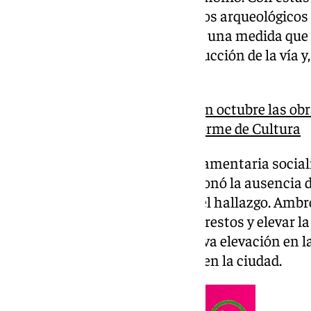
adoptada para proteger los restos arqueológicos 
futura Ronda Norte de Córdoba, una medida que 
yacimiento sin frenar la construcción de la vía y,
temida “joroba” en la carretera.
La Junta confía en iniciar en octubre las ob
Córdoba a la espera del informe de Cultura
Del Pozo respondió así a la parlamentaria social
comisión parlamentaria cuestionó la ausencia de
Comisión de Patrimonio sobre el hallazgo. Ambros
elegida consista en soterrar los restos y elevar la 
juicio, obligaría a crear una nueva elevación en la
“joroba de Asland”, ya existente en la ciudad.