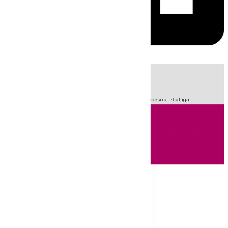
HOY
|
Fútbol
Primera División
Crisis Migratoria en Ceuta
Sucesos
LaLiga
Andalucía