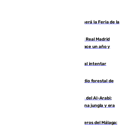
Talleres, escape room y música: así será la Feria de la
Juventud Cofrade de Málaga
El fichaje más caro de la historia del Real Madrid
costaba 105 millones de euros menos hace un año y
jugaba en Leganés
Ceuta suma 82 fallecidos en el mar al intentar
cruzar la frontera española
Huelva eleva a emergencia el incendio forestal de
Niebla
Juanfran Funes, sobre el duro juego del Al-Arabi:
“Por momentos nos hemos metido en una jungla y era
hasta peligroso”
Ya se han estrenado los tres delanteros del Málaga: