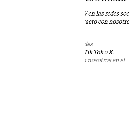
Descubre más noticias de 101TV en las redes soc
Tok
o
X
. Puedes ponerte en contacto con nosotro
correo
informativos@101tv.es
Más noticias de
101TV
en las redes
sociales:
Instagram
,
Facebook
,
Tik Tok
o
X
.
Puedes ponerte en contacto con nosotros en el
correo
informativos@101tv.es
Tags:
Últimas noticias