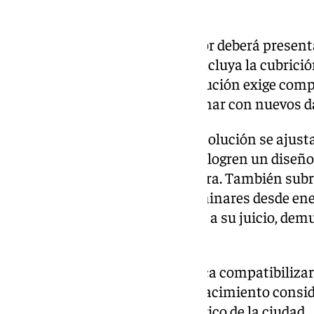
conservación.
Del Pozo explicó que el promotor deberá present
conservación preventiva, que incluya la cubrició
por las lluvias. Además, la resolución exige co
incluida en la memoria preliminar con nuevos d
La consejera insistió en que la solución se ajusta
en que arquitectos e ingenieros logren un diseño 
desniveles visibles en la carretera. También su
tramitado 122 memorias preliminares desde ener
Comisión de Patrimonio, lo que, a su juicio, dem
válido y habitual.
Con esta decisión, la Junta busca compatibilizar
Norte
con la protección de un yacimiento consid
conocimiento del pasado histórico de la ciudad.