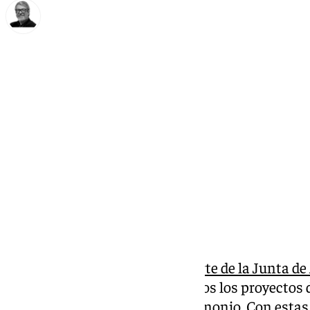
Francisco Marmolejo
miércoles, 15 octubre 2025, 12:20
Compartir:
La
consejera de Cultura y Deporte de la Junta de 
aseguró ayer martes que no todos los proyectos
la Comisión Provincial de Patrimonio. Con estas