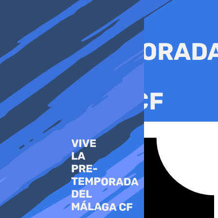
Ir
al
contenido
Tiktok