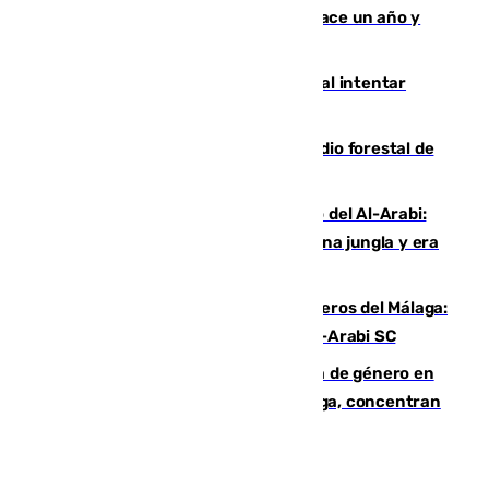
costaba 105 millones de euros menos hace un año y
jugaba en Leganés
Ceuta suma 82 fallecidos en el mar al intentar
cruzar la frontera española
Huelva eleva a emergencia el incendio forestal de
Niebla
Juanfran Funes, sobre el duro juego del Al-Arabi:
“Por momentos nos hemos metido en una jungla y era
hasta peligroso”
Ya se han estrenado los tres delanteros del Málaga:
Eneko Jauregui, bigoleador contra el Al-Arabi SC
35 mujeres asesinadas por violencia de género en
España en este 2026: Andalucía y Málaga, concentran
el foco de la tragedia