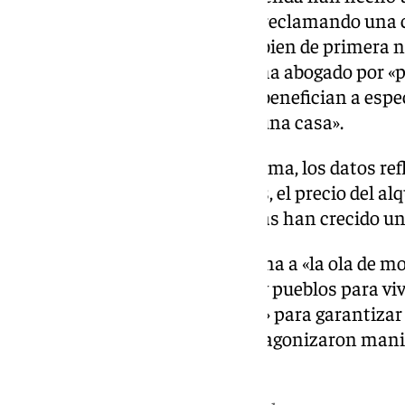
para que se una «a esta lucha», reclamando una c
vivienda «sea tratada como un bien de primera 
al servicio de unos pocos». Así, ha abogado por «p
desbocada y a las políticas que benefician a esp
personas no pueden acceder a una casa».
Según ha indicado esta plataforma, los datos ref
ya que «en los últimos diez años, el precio del al
mientras que los salarios apenas han crecido un
Esta acción en el Alcázar se suma a «la ola de m
España bajo el lema ‘Ciudades y pueblos para vivi
exigen medidas «contundentes» para garantizar el
este pasado fin de semana protagonizaron manif
andaluzas.