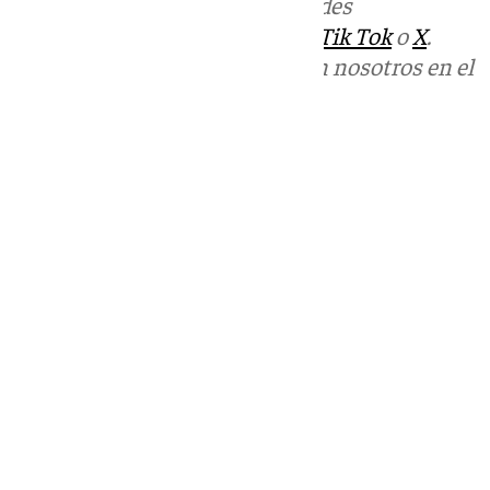
Más noticias de
101TV
en las redes
sociales:
Instagram
,
Facebook
,
Tik Tok
o
X
.
Puedes ponerte en contacto con nosotros en el
correo
informativos@101tv.es
Tags:
Últimas noticias