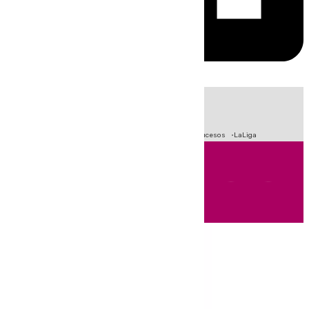
HOY
|
Fútbol
Primera División
Crisis Migratoria en Ceuta
Sucesos
LaLiga
Andalucía