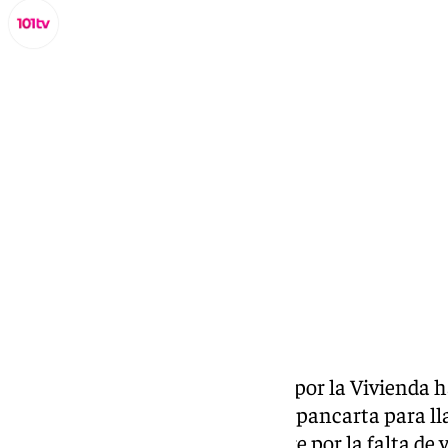
Lynx Devs
martes, 19 noviembre 2024, 14:42
Compartir:
La plataforma ciudadana Jerez por la Vivienda h
torre octogonal del Alcázar una pancarta para ll
próximo sábado 23 de noviembre por la falta de vi