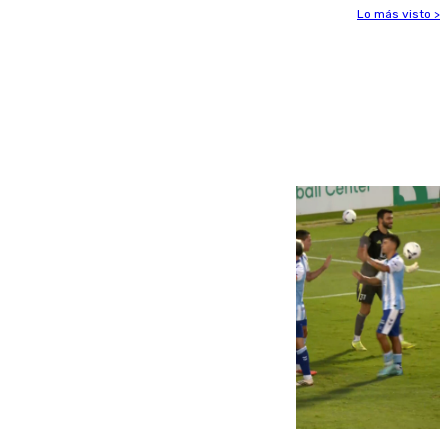
Lo más visto >
Más noticias
Ver más >