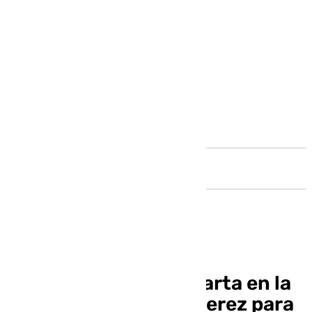
Andalucía
Despliegan una pancarta en la
torre del Alcázar de Jerez para