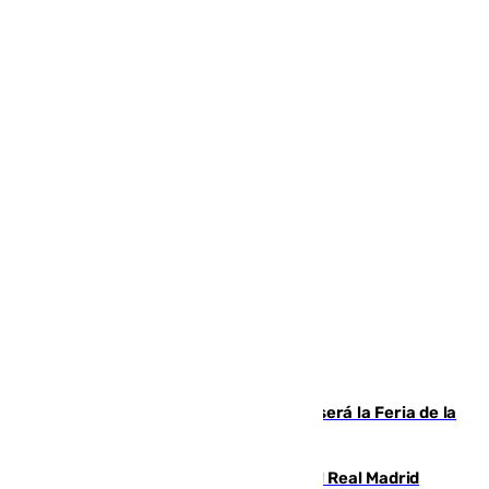
Talleres, escape room y música: así será la Feria de la
Juventud Cofrade de Málaga
El fichaje más caro de la historia del Real Madrid