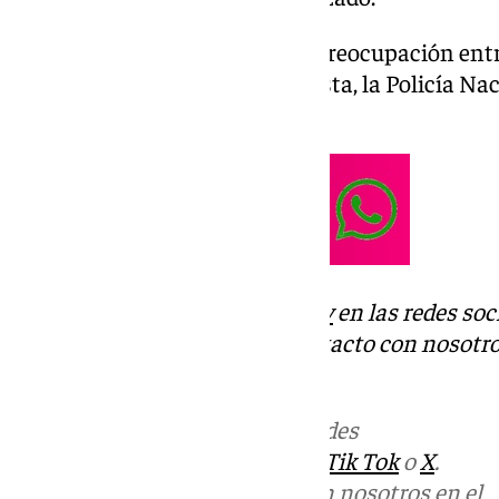
Este suceso ha generado gran preocupación entr
la barriada de la Paz. En respuesta, la Policía 
dispositivo de seguridad.
Descubre más noticias de
101Tv
en las redes soc
Tok
o
X
. Puedes ponerte en contacto con nosotro
informativos@101tv.es
Más noticias de
101TV
en las redes
sociales:
Instagram
,
Facebook
,
Tik Tok
o
X
.
Puedes ponerte en contacto con nosotros en el