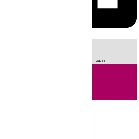
HOY
|
Incendios
Sucesos
Crisis Migratoria en Ceuta
Fútbol
LaLiga
Andalucía