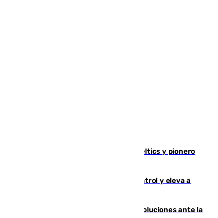
Muere Don Nelson, leyenda de los Celtics y pionero
desde el banquillo de la NBA
El incendio de Niebla avanza sin control y eleva a
8.000 las hectáreas afectadas
Más de 15.000 ceutíes claman por soluciones ante la