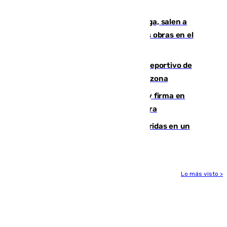
crisis migratoria
Los vecinos de Pedregalejo en Málaga, salen a
protestar en contra del resultado de las obras en el
paseo marítimo
Un incendio en un local del puerto deportivo de
Fuengirola genera una gran susto en la zona
Daniel Mérida derriba a Griekspoor y firma en
Montreal el mejor resultado de su carrera
Dos personas mueren y tres son heridas en un
accidente de tráfico en Utrera
Lo más visto >
Más noticias