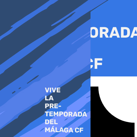
Ir
al
contenido
Tiktok