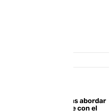
Andalucía
Detenido en Cádiz tras abordar
a una mujer en la calle con el