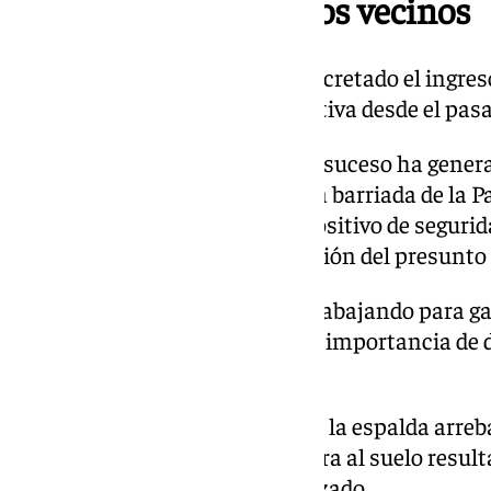
Preocupación entre los vecinos
Como medida cautelar, se ha decretado el ingreso
individuo, haciéndose esta efectiva desde el pasa
La Policía ha señalado que este suceso ha gener
los vecinos y comerciantes de la barriada de la Pa
ha desplegado «un amplio dispositivo de seguri
éxito», al lograr la rápida detención del presunto
La Policía Nacional continúa trabajando para ga
y ha recordado a la población la importancia de
delictivo.
El agresor abordó a la mujer por la espalda arreb
provocando que la víctima cayera al suelo result
huyendo del lugar sin ser alcanzado.