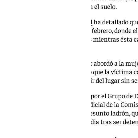
lesiones debido a la caída contra el suelo.
En una nota, la
Policía Nacional
ha detallado que
citada barriada de Cádiz el 17 de febrero, donde e
víctima durante varios minutos mientras ésta 
hija.
De manera repentina, el agresor abordó a la mujer
bolso con violencia, provocando que la víctima ca
lesionada. El individuo logró huir del lugar sin s
La investigación llevada a cabo por el Grupo de 
Brigada Provincial de Policía Judicial de la Comis
propició la identificación del presunto ladrón, q
Juzgado de Instrucción de Guardia tras ser deten