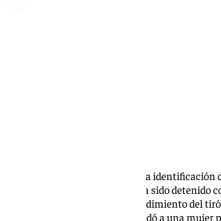
Lynx Devs
martes, 25 febrero 2025, 13:16
Compartir:
La Policía Nacional ha logrado la identificación
edad y residente en
Cádiz
que ha sido detenido c
con violencia mediante el procedimiento del tirón
Paz, donde presuntamente abordó a una mujer par