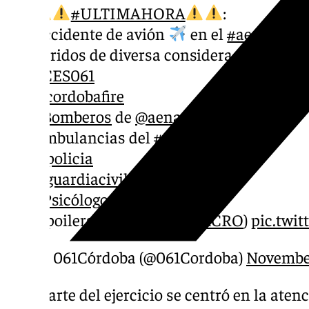
#ULTIMAHORA
:
Accidente de avión
en el
#aeropuert
heridos de diversa consideración. Inter
#CES061
@cordobafire
#Bomberos
de
@aena
Ambulancias del
#SAS
@policia
@guardiacivil
#Psicólogos
…..
(Spoilers: es un
#SIMULACRO
)
pic.twi
— 061Córdoba (@061Cordoba)
November
Una parte del ejercicio se centró en la atenc