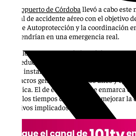
El
Aeropuerto de Córdoba
llevó a cabo este
general de accidente aéreo con el objetivo d
Plan de Autoprotección y la coordinación en
intervendrían en una emergencia real.
Todos los aeropuertos de la red de
Aena
cue
para reducir al máximo las consecuencias d
en sus instalaciones. Para mantenerlo actu
simulacros generales cada dos años y ejerc
periódica. El de esta jornada se enmarca en
medir los tiempos de reacción y mejorar la 
colectivos implicados.