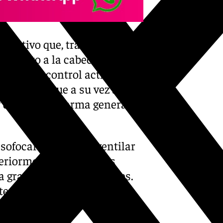
jecutivo que, tras frustrar el
lló junto a la cabecera 03 de
 torre de control activó el
 (Ceops), que a su vez alertó
y declaró la alarma general,
ofocar las llamas, ventilar
teriormente, los equipos
la gravedad de sus lesiones.
s: dos fallecidos y el resto
os.