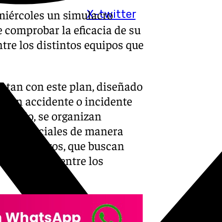
 miércoles un simulacro
X-twitter
e comprobar la eficacia de su
tre los distintos equipos que
ntan con este plan, diseñado
e un accidente o incidente
alizado, se organizan
icios parciales de manera
 los primeros, que buscan
cooperación entre los