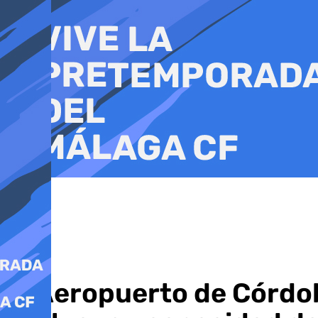
Ir
al
contenido
El Aeropuerto de Córdob