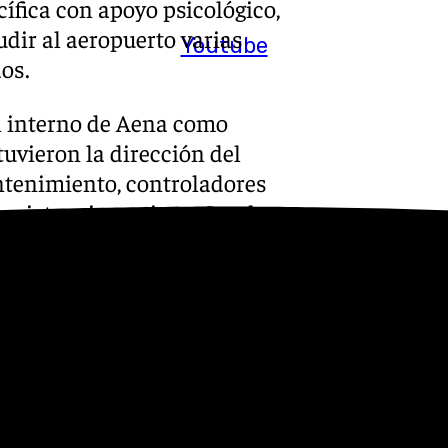
cífica con apoyo psicológico,
udir al aeropuerto varias
Youtube
os.
l interno de Aena como
uvieron la dirección del
antenimiento, controladores
 asistencia en tierra South y
inieron la Persona de Contacto
a víctimas y familiares,
, Policía Local, Bomberos de
io de Psicólogos y alumnos del
 figurantes.