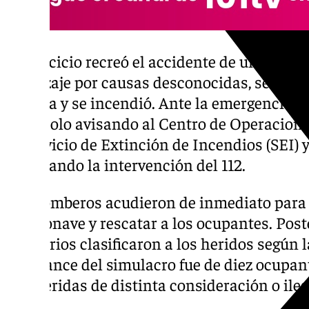
El ejercicio recreó el accidente de un avión e
aterrizaje por causas desconocidas, se estre
la pista y se incendió. Ante la emergencia, la
protocolo avisando al Centro de Operaciones
al Servicio de Extinción de Incendios (SEI) 
solicitando la intervención del 112.
Los bomberos acudieron de inmediato para s
la aeronave y rescatar a los ocupantes. Pos
sanitarios clasificaron a los heridos según 
El balance del simulacro fue de diez ocupante
con heridas de distinta consideración o iles