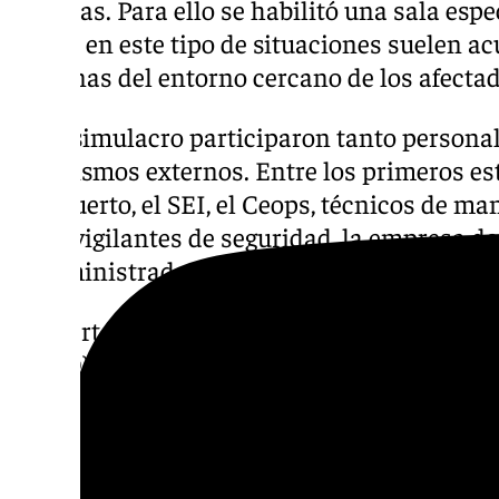
víctimas. Para ello se habilitó una sala espe
ya que en este tipo de situaciones suelen ac
personas del entorno cercano de los afectad
En el simulacro participaron tanto persona
organismos externos. Entre los primeros est
aeropuerto, el SEI, el Ceops, técnicos de m
AFIS, vigilantes de seguridad, la empresa de
la suministradora de combustible Exolum.
Por parte de los colectivos externos interv
(PECO), encargada de coordinar la atención 
Emergencias 112 Andalucía, Protección Civil
Córdoba, el servicio sanitario 061, el Coleg
instituto Galileo Galilei, que actuaron como