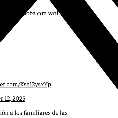
o
de
#Córdoba
con varios
vienen:
tter.com/Kse12ysxYp
 12, 2025
ión a los familiares de las