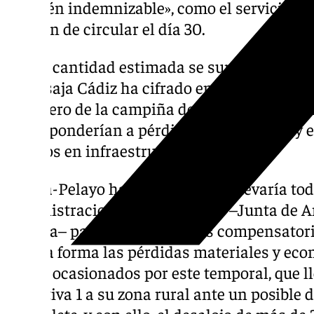
también indemnizable», como el servicio d
dejaron de circular el día 30.
A esta cantidad estimada se suman los en t
que Asaja Cádiz ha cifrado en cuanto a pérdi
ganadero de la campiña de Jerez, de los cual
corresponderían a pérdidas económicas, y el 
a daños en infraestructuras.
García-Pelayo ha explicado que elevaría tod
administraciones competentes –Junta de A
España– para obtener ayudas compensatori
alguna forma las pérdidas materiales y eco
daños ocasionados por este temporal, que ll
operativa 1 a su zona rural ante un posible 
Guadalete, y con ello, el desalojo de más d