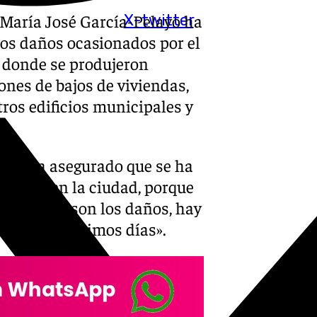
 María José García-Pelayo ha
X-twitter
los daños ocasionados por el
, donde se produjeron
nes de bajos de viviendas,
tros edificios municipales y
ldesa ha asegurado que se ha
 daños en la ciudad, porque
ecir estos son los daños, hay
o de los próximos días».