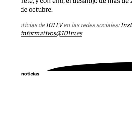
del 31 de octubre.
Más noticias de
101TV
en las redes sociales:
Ins
correo
informativos@101tv.es
Tags:
Últimas noticias