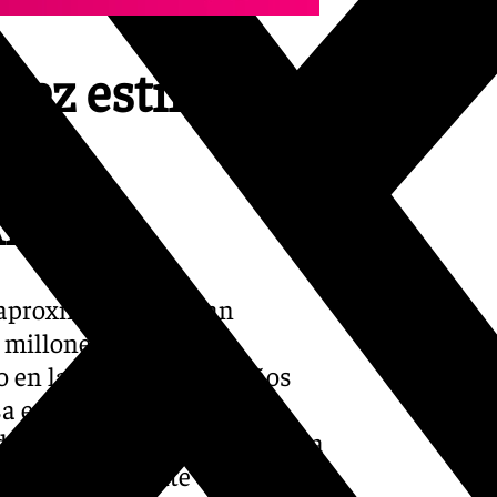
erez estima en
años
DANA
aproximativo» se han
 millones de euros en
o en la zona urbana, daños
 en bienes públicos, en
ordando además que hubo «una
que «evidentemente es un daño