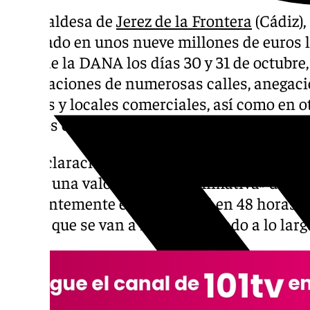
La alcaldesa de
Jerez de la Frontera
(Cádiz),
estimado en unos nueve millones de euros 
paso de la DANA los días 30 y 31 de octubre
inundaciones de numerosas calles, anegacio
garajes y locales comerciales, así como en o
centros educativos.
En declaraciones a los periodistas, la alca
hecho una valoración «aproximativa» de los
«evidentemente es muy difícil en 48 horas d
daños que se van a ir evidenciando a lo larg