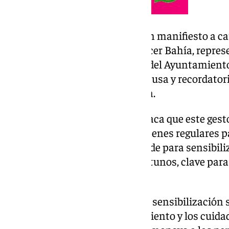
En el Salón de Plenos se leerá un manifiesto a c
presidenta de Mujeres con Cáncer Bahía, represe
Luego, se iluminará la fachada del Ayuntamiento
rosa, símbolo de apoyo a esta causa y recordator
lucha contra el cáncer de mama.
La concejala Carmen Lara destaca que este gesto
importancia de realizarse exámenes regulares p
La OMS promueve esta efeméride para sensibiliz
diagnóstico y tratamiento oportunos, clave para 
supervivencia.
El mes de octubre, dedicado a la sensibilización
foco en la prevención, el tratamiento y los cuid