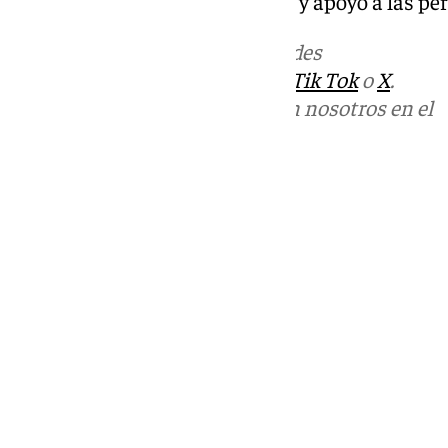
lanza un mensaje de esperanza y apoyo a las per
Más noticias de
101TV
en las redes
sociales:
Instagram
,
Facebook
,
Tik Tok
o
X
.
Puedes ponerte en contacto con nosotros en el
correo
informativos@101tv.es
Tags:
Cádiz
Últimas noticias