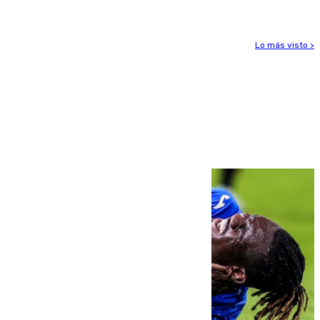
Lo más visto >
Más noticias
Ver más >