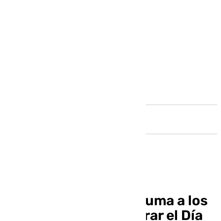
Andalucía
El Ayuntamiento se suma a los
actos para conmemorar el Día