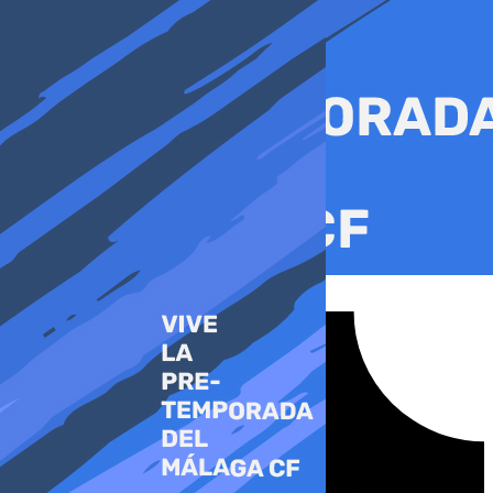
Ir
al
contenido
Tiktok