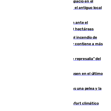
Las marca internacionales ganan espacio en el
Centro de Málaga: La Tagliatella abre en el antiguo local
de Vox Sports Bar
Moreno pide extremar la precaución ante el
incendio de Niebla, que supera las 4.000 hectáreas
340 personas más desalojadas por el incendio de
Niebla, que mantiene a 410 evacuadas y contiene a más
de 500 efectivos trabajando
Italia responde ante las "medidas de represalia" del
Gobierno de Sánchez
El Sevilla se desinfla ante el Leverkusen en el último
ensayo (1-2)
Tensión en la prisión de Alhaurín tras una pelea y la
incautación de un punzón
Málaga contabiliza 148 zonas de confort climático
para enfrentar las altas temperaturas