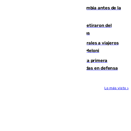
Felipe VI refuerza los lazos con Colombia antes de la
llegada del nuevo presidente
Fernando Calero y Carlos Dotor se retiraron del
encuentro contra el Ceuta con molestias
España restablece controles temporales a viajeros
procedentes de Italia como repuesta a Meloni
El Málaga cae ante el Ceuta y suma la primera
derrota de la pretemporada dejando dudas en defensa
Lo más visto >
Más noticias
Ver más >