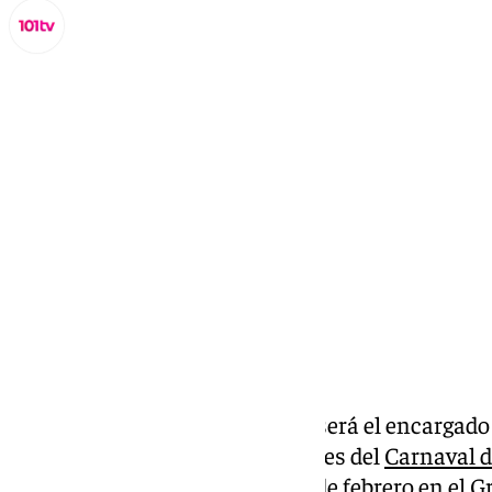
Miguel Alfonso
viernes, 28 febrero 2025, 10:23
Compartir:
El coro ‘Las entrañas de Cádiz’ será el encargado 
Concurso Oficial de Agrupaciones del
Carnaval d
20.00 horas de este viernes 28 de febrero en el G