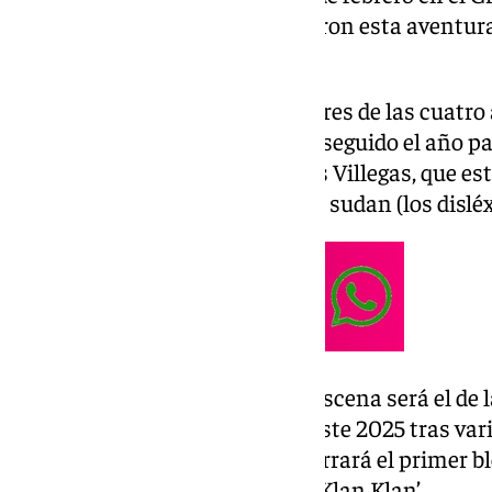
134 agrupaciones que comenzaron esta aventura
elegidas.
En el primer bloque de la final, tres de las cuat
defienden el primer premio conseguido el año pa
Cádiz’ le sigue la chirigota de los Villegas, que 
‘Cádiz, los que van a cantar te la sudan (los disléx
El tercer grupo en aparecer en escena será el de
uno de los regresos esperados este 2025 tras vari
presentado como ‘Las ratas’. Cerrará el primer bl
Miguel Ángel Moreno, ‘Ku Klux Klan Klan’.