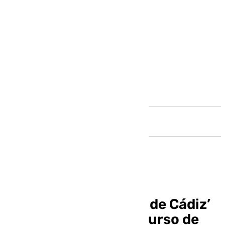
Andalucía
El coro ‘Las entrañas de Cádiz’
abre la Final del Concurso de