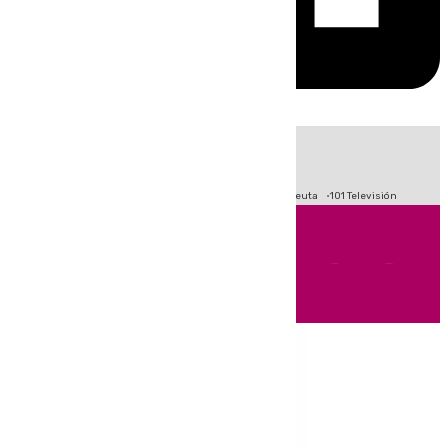
HOY
|
Fútbol
Primera División
LaLiga
Crisis Migratoria en Ceuta
101 Televisión
Andalucía