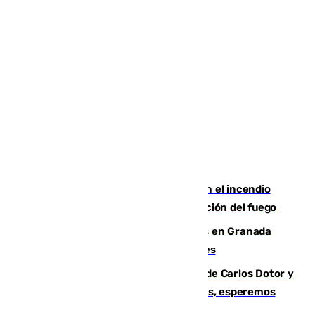
Activado el nivel 2 de emergencia en el incendio
forestal de Niebla por la compleja evolución del fuego
Controlado un incendio de rastrojos en Granada
junto a la autovía y al Callejón de Nogales
Juanfran Funes, sobre las lesiones de Carlos Dotor y
Fernando Calero: “Estamos preocupados, esperemos
que no sea nada”