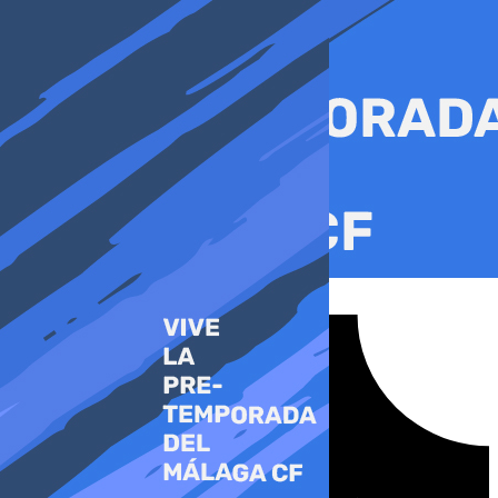
Ir
al
contenido
Tiktok