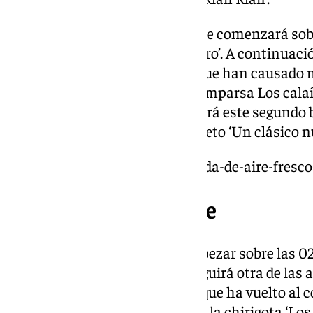
El segundo bloque de la final, que comenzará sobr
coro de Julio Pardo ‘El lado oscuro’. A continuaci
Falla una de las agrupaciones que han causado m
entre el público, la chirigota ‘Comparsa Los cala
chirigota de toda la vida…’. Seguirá este segundo
cementerio’ y lo cerrará el cuarteto ‘Un clásico nu
https://www.101tv.es/una-calada-de-aire-fresco
Tercer y cuarto bloque
El tercer bloque, que podría empezar sobre las 02.
Luis Rivero ‘Cádiz, el show’ y seguirá otra de la
año, la de José Guerrero ‘Yuyu’, que ha vuelto a
ausente y está en las tablas con la chirigota ‘Lo