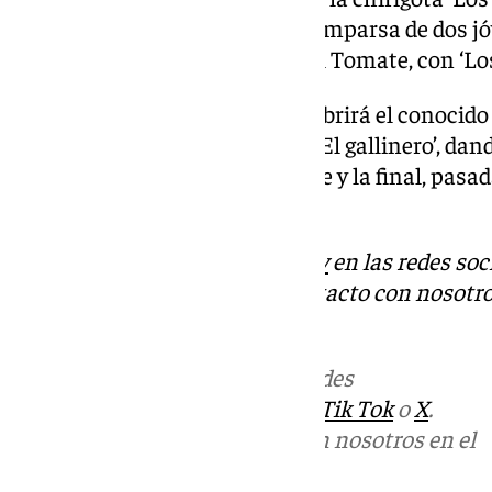
verlos’. El bloque lo cerrará la comparsa de dos 
estar en los más alto, el Piru y el Tomate, con ‘Los
Por último, el cuarto bloque lo abrirá el conocid
que este año se presentan con ‘El gallinero’, dan
Kike Remolino. Cerrará el bloque y la final, pasad
comparsa del Chapa ‘La tribu’.
Descubre más noticias de
101Tv
en las redes soc
Tok
o
X
. Puedes ponerte en contacto con nosotro
informativos@101tv.es
Más noticias de
101TV
en las redes
sociales:
Instagram
,
Facebook
,
Tik Tok
o
X
.
Puedes ponerte en contacto con nosotros en el
correo
informativos@101tv.es