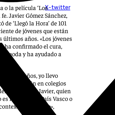
 o la película ‘Los
X-twitter
 fe. Javier Gómez Sánchez,
tó de ‘Llegó la Hora’ de 101
ciente de jóvenes que están
s últimos años. «Los jóvenes
, ha confirmado el cura,
á de moda y ha ayudado a
ce cinco años, yo llevo
evangelización en colegios
encia», afirma Javier, quien
 es lo mismo el País Vasco o
ontexto y territorio»,