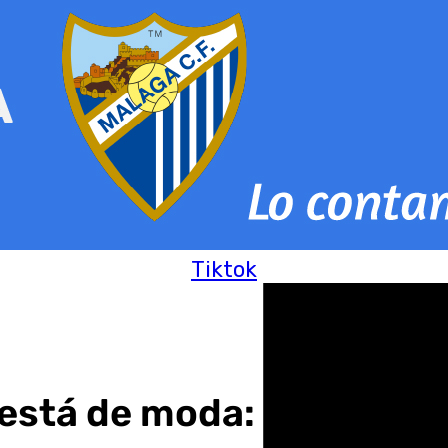
Tiktok
l está de moda: «Los jóv