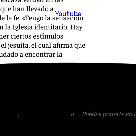
que han llevado a
Youtube
e la fe. «Tengo la sensación
 la Iglesia identitario. Hay
ner ciertos estímulos
l jesuita, el cual afirma que
yudado a encontrar la
.
:
Instagram
,
Facebook
,
Tik
otros en el correo
tagram
,
Facebook
,
Tik Tok
o
X
. Puedes ponerte en 