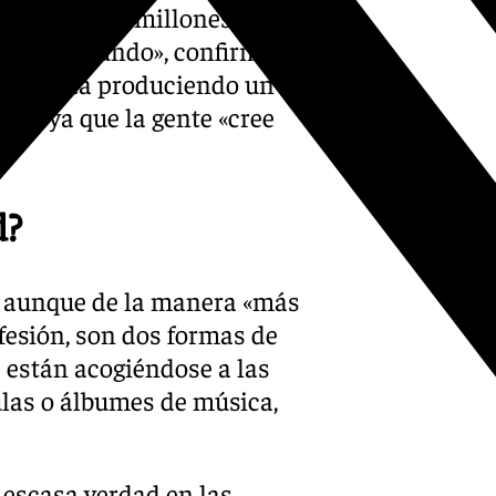
ay más de 16 millones de
o en el mundo», confirma
o, se está produciendo un
e», ya que la gente «cree
d?
, aunque de la manera «más
nfesión, son dos formas de
s están acogiéndose a las
ulas o álbumes de música,
a escasa verdad en las