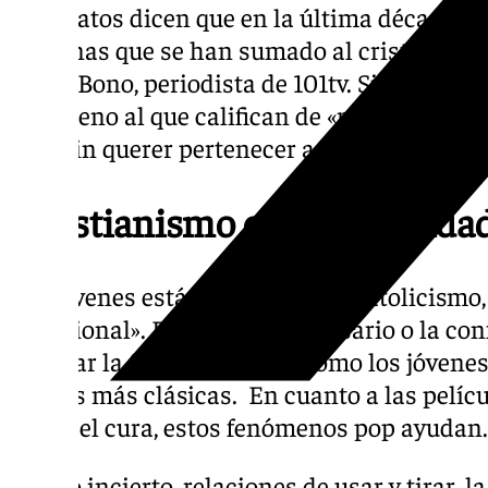
«Los datos dicen que en la última década h
personas que se han sumado al cristianism
Curro Bono, periodista de 101tv. Sin embarg
fenómeno al que califican de «muy interesant
pero sin querer pertenecer a la Iglesia».
¿Cristianismo o espiritualida
Los jóvenes están abrazando el catolicismo
tradicional». Por ejemplo, el rosario o la co
mostrar la fe y que revelan como los jóvene
formas más clásicas. En cuanto a las pelíc
según el cura, estos fenómenos pop ayudan.
Futuro incierto, relaciones de usar y tirar, l