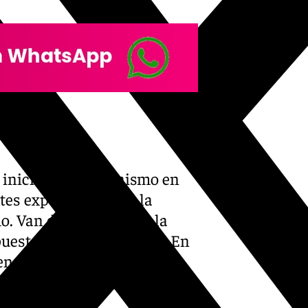
de la fe
 inicio del cristianismo en
ntes experimentaron la
mo. Van directamente a la
uesta», señala el jesuita. En
ó en una respuesta en esos
dad.