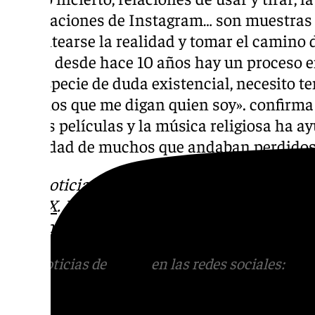
publicaciones de Instagram… son muestras 
replantearse la realidad y tomar el camino d
de que desde hace 10 años hay un proceso en
una especie de duda existencial, necesito te
externos que me digan quien soy». confirma e
que las películas y la música religiosa ha a
identidad de muchos que andaban perdidos
Más noticias de
101TV
en las redes sociales
Tok
o
X
. Puedes ponerte en contacto con nos
informativos@101tv.es
Más noticias de
101TV
en las redes sociales:
Ins
correo
informativos@101tv.es