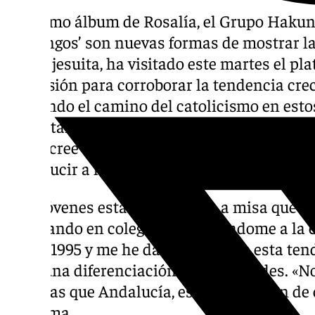
El último álbum de Rosalía, el Grupo Hakuna
Domingos’ son nuevas formas de mostrar la
cura y jesuita, ha visitado este martes el pla
Televisión para corroborar la tendencia cre
siguiendo el camino del catolicismo en esto
necesitan estímulos para saber quienes son»
quien cree que el cristianismo cultural est
introducir a los jóvenes a la Iglesia.
«Los jóvenes están yendo más a misa que ha
trabajando en colegios y dedicándome a la 
desde 1995 y me he dado cuenta de esta tend
hace una diferenciación entre ciudades. «No
Asturias que Andalucía, es una cuestión de c
confirma.