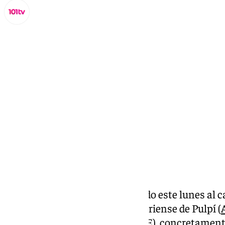
Miguel Alfonso
martes, 3 septiembre 2024, 12:05
Compartir:
El trabajador de 60 años fallecido este lunes al 
encofrado en el municipio almeriense de Pulpí (
de la línea de alta velocidad (
AVE
), concretament