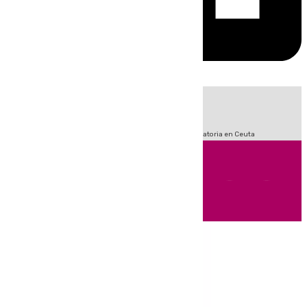
HOY
|
Fútbol
LaLiga
Sucesos
Primera División
Crisis Migratoria en Ceuta
Andalucía