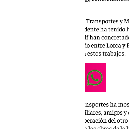
localidad con Lorca (Murcia).
En su perfil de ‘X’, el ministro de Transportes y 
Puente
, ha detallado que el accidente ha tenido l
de alta velocidad. Fuentes de Adif han concreta
sucedió en el tramo comprendido entre Lorca y Pu
para una contrata que realizaba estos trabajos.
En este sentido, el titular de Transportes ha m
y «todo» su «cariño para los familiares, amigos 
fallecido. «Deseo la pronta recuperación del otr
herido en el mismo accidente en las obras de la lí