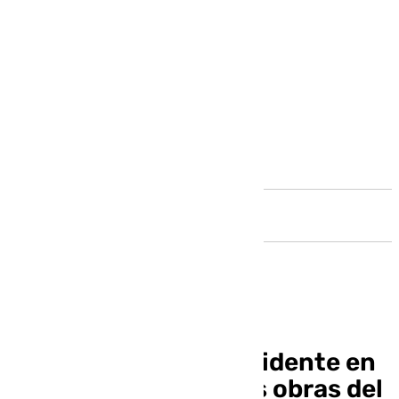
Andalucía
El fallecido en un accidente en
Pulpí trabajaba en las obras del