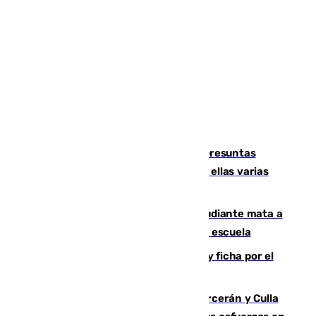
Un juzgado de Ceuta investiga seis presuntas
agresiones sexuales a migrantes, entre ellas varias
menores
Desastre en Tailandia: un joven estudiante mata a
tiros a sus abuelo y a profesores en una escuela
Luca Zidane rompe con el Granada y ficha por el
Leganés
Incendios de Castellón: Sierra Engarcerán y Culla