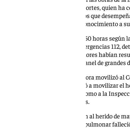
ha agregado el titular de Transportes, quien ha
expresando su «apoyo a todos los que desempeñan
mejorar la vida de todos. Mi reconocimiento a s
El accidente se produjo a las 15,50 horas según 
atendidas en el Teléfono de Emergencias 112, deta
informaban de que dos trabajadores habían resul
gravedad, al caerle encima un panel de grandes
De inmediato, la sala coordinadora movilizó al
Sanitarias 061 (que incluso llegó a movilizar el 
Levante, a la Guardia Civil, así como a la Inspecc
Prevención de Riesgos Laborales.
Los servicios médicos asistieron al herido de ma
practicarle reanimación cardiopulmonar falleció 