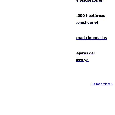
evolucionan positivamente y centran los esfuerzos en
Tírig
El incendio de Niebla ya supera las 4.000 hectáreas
afectadas y "se espera que se vuelva a complicar el
fuego"
Una tormenta en la provincia de Granada inunda las
calles de Puebla de Don Fadrique
La inversión del Ayuntamiento en mejoras del
entorno del Prado de San Sebastián supera ya
1.600.000 euros
Lo más visto >
Más noticias
Ver más >