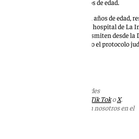
trataba de un hombre de 60 años de edad.
Su compañero, un hombre de 21 años de edad, res
brazo y pierna y fue evacuado al hospital de La
de forma favorable», según transmiten desde la 
Salud y Consumo. Se ha activado el protocolo jud
Más noticias de
101TV
en las redes
sociales:
Instagram
,
Facebook
,
Tik Tok
o
X
.
Puedes ponerte en contacto con nosotros en el
correo
informativos@101tv.es
Tags: