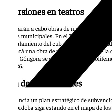
Inversiones en teatros
Se llevarán a cabo obras de mantenimiento 
teatros municipales. En el Teatro de la Axer
acristalamiento del cubo que está inutilizad
realizará una obra de mantenimiento de la c
Teatro Góngora se adecuará la Sala Polifem
en 2026.
Plan de subvenciones
Se anuncia un plan estratégico de subvenci
que Córdoba siga estando en el mapa de los 