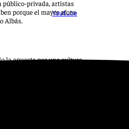
n público-privada, artistas
aben porque el mayor aforo
Youtube
o Albás.
o la apuesta por una cultura
 social y dinamizador
nomía,» ha reiterado Albás.
ompromiso con el crecimiento
ndo la programación propia
:
Instagram
,
Facebook
,
Tik