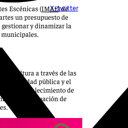
tes Escénicas (
IMAE
) de
X-twitter
artes un presupuesto de
e gestionar y dinamizar la
s municipales.
e la cultura a través de las
 rentabilidad pública y el
s clave: fortalecimiento de
miento y adecuación de
es.