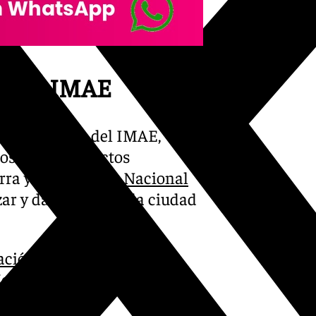
ta del IMAE
nto, a través del IMAE,
emos unos productos
rra y el
Concurso Nacional
zar y dar a conocer la ciudad
ción de la 25/26 con
José Sacristán o Mamma