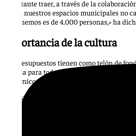
importante traer, a través de la colaboració
que en nuestros espacios municipales no c
que tenemos es de 4.000 personas,» ha dich
Importancia de la cultura
Los presupuestos tienen como telón de fond
dirigida para todos desde el punto de vista
económico. «La cultura genera empleo y eco
Con esta iniciativa, el IMAE reafirma su c
de Córdoba en el ámbito cultural, combina
con otros promotores privados.
Más noticias de
101TV
en las redes sociales