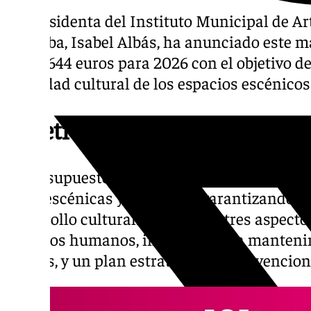
La presidenta del Instituto Municipal de Ar
Córdoba, Isabel Albás, ha anunciado este m
6.980.644 euros para 2026 con el objetivo d
actividad cultural de los espacios escénico
Objetivos del presupuesto
El presupuesto busca potenciar la difusión d
artes escénicas y la música, garantizando la
desarrollo cultural. Se resaltan tres aspecto
recursos humanos, inversiones en manteni
teatros, y un plan estratégico de subvencion