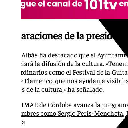
Declaraciones de la presiden
Isabel Albás ha destacado que el Ayuntamie
potenciará la difusión de la cultura. «Ten
extraordinarios como el Festival de la Guita
de Arte Flamenco
, que nos ayudan a visibili
a través de la cultura,» ha señalado.
El IMAE de Córdoba avanza la programa
nombres como Sergio Peris-Mencheta, 
Mía