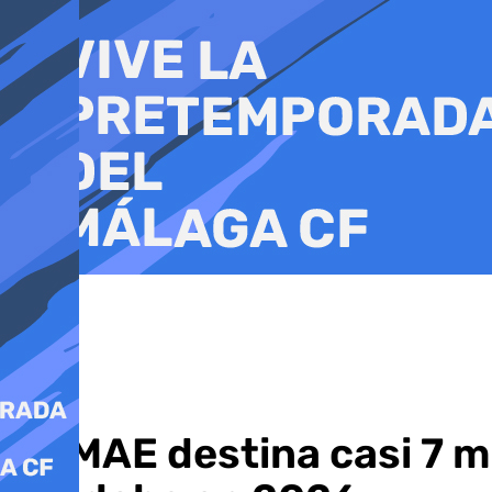
Ir
al
contenido
El IMAE destina casi 7 m