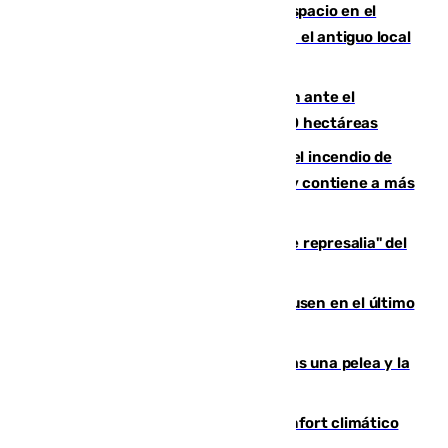
Las marca internacionales ganan espacio en el
Centro de Málaga: La Tagliatella abre en el antiguo local
de Vox Sports Bar
Moreno pide extremar la precaución ante el
incendio de Niebla, que supera las 4.000 hectáreas
340 personas más desalojadas por el incendio de
Niebla, que mantiene a 410 evacuadas y contiene a más
de 500 efectivos trabajando
Italia responde ante las "medidas de represalia" del
Gobierno de Sánchez
El Sevilla se desinfla ante el Leverkusen en el último
ensayo (1-2)
Tensión en la prisión de Alhaurín tras una pelea y la
incautación de un punzón
Málaga contabiliza 148 zonas de confort climático