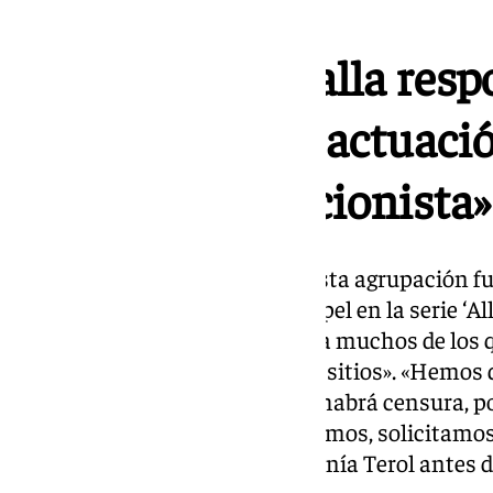
El público del Falla res
de carnaval a la actuaci
chirigota «negacionista»
La extensa «presentación» de esta agrupación fu
Óscar Terol, conocido por su papel en la serie ‘Al
habían ido al carnaval porque «a muchos de los
censurado mucho y en muchos sitios». «Hemos di
Cádiz, que allí seguramente no habrá censura, po
censura, apaga y vámonos. Pedimos, solicitamos v
político, el asilo analítico», exponía Terol antes