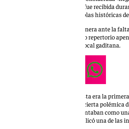
G
ran Teatro Falla de Cádiz
, que fue recibida dur
cánticos de «echa el telón» y coplas históricas d
El público reaccionó de esta manera ante la falta 
música de esta agrupación, cuyo repertorio ape
retransmisión de la televisión local gaditana.
Bajo el nombre ‘Abre los ojos’, esta era la primer
COAC, haciéndolo además con cierta polémica deb
su repertorio, en la que se presentaban como un
chirigota y comparsa, como explicó una de las in
teatro.