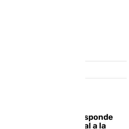
Andalucía
El público del Falla responde
con coplas de carnaval a la