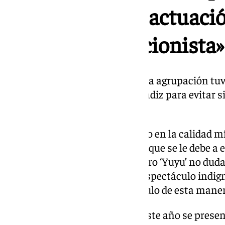
de carnaval a la actuaci
chirigota «negacionista»
Al acabar, los integrantes de esta agrupación tuv
agentes de la Policía Local de Cádiz para evitar
vividas en el interior del teatro.
Esta actuación ha puesto el foco en la calidad m
el COAC, así como en el respeto que se le debe a e
Carnavaleros como José Guerrero ‘Yuyu’ no dud
para decir que lo visto era un «espectáculo indign
cuando se viene a hacer el ridículo de esta man
El cuartetero, Ángel Gago, que este año se presen