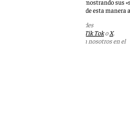
también dejó sus impresiones, mostrando sus «
del Falla de hoy», por responder de esta manera 
Más noticias de
101TV
en las redes
sociales:
Instagram
,
Facebook
,
Tik Tok
o
X
.
Puedes ponerte en contacto con nosotros en el
correo
informativos@101tv.es
Tags:
Últimas noticias