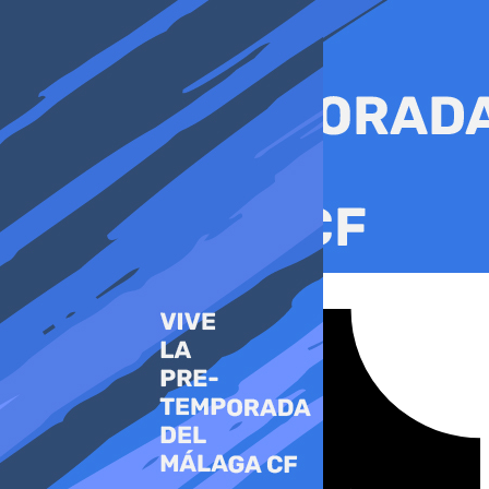
Ir
al
contenido
Tiktok