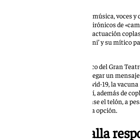
empezase a cantar.
Tras una presentación corta de música, voces y c
empezó a reaccionar con gritos irónicos de «camp
siguiendo durante el resto de la actuación coplas
yesterday’ o ‘La familia Pepperoni’ y su mítico 
que el amarillo’, entre otros.
Así fue como respondió el público del Gran Teatr
agrupación que trató de hacer llegar un mensaje 
en torno a la pandemia de la Covid-19, la vacuna
2030 promovida por la ONU. Así, además de copla
repetidas ocasiones que se echase el telón, a pe
del concurso no contemplan esa opción.
El público del Falla res