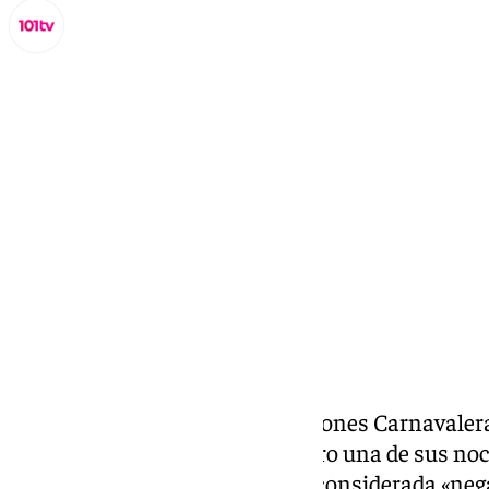
Lynx Devs
lunes, 3 febrero 2025, 11:54
Compartir:
El Concurso Oficial de Agrupaciones Carnavalera
este pasado domingo 2 de febrero una de sus no
participación de una chirigota considerada «nega