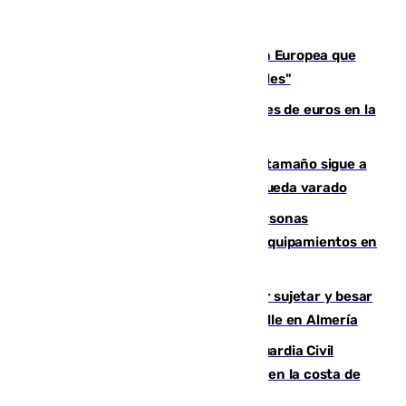
España e Italia garantizan a la Unión Europea que
sus controles fronterizos son "temporales"
Sevilla ha invertido más de 6 millones de euros en la
transformación de su casco histórico
Susto en Marbella: un atún de gran tamaño sigue a
un bañista hasta la orilla de la playa y queda varado
Emvisesa refuerza la atención a personas
vulnerables con cesión de viviendas y equipamientos en
Sevilla
Condenado a dos años de cárcel por sujetar y besar
a una menor tras abordarla en plena calle en Almería
Persecución en Punta Umbría: la Guardia Civil
interviene más de 800 kilos de cocaína en la costa de
Huelva