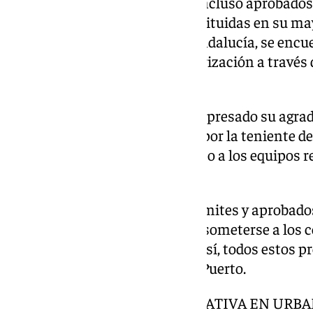
Estratégicos, algunos de ellos incluso aprobados
Juntas de Compensación constituidas en su mayo
colaboración con la Junta de Andalucía, se encu
reiniciar los procesos de regularización a través
aprobadas.
El alcalde Germán Beardo ha expresado su agrad
Planificación Urbana, liderado por la teniente de
excelente trabajo realizado junto a los equipos r
iniciativas».
Una vez completados estos trámites y aprobados
expedientes, las ARGs deberán someterse a los 
reparcelación y urbanización. Así, todos estos 
en el futuro Plan General de El Puerto.
SIMPLIFICACIÓN ADMINISTRATIVA EN URB