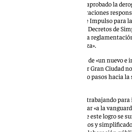
Además, el pleno municipal ha aprobado la dero
de licencias urbanísticas, declaraciones respon
para adaptarla a la nueva Ley de Impulso para la 
Andalucía (Lista) y a los nuevos Decretos de Simp
Andalucía, dejando así atrás una reglamentación
«gana en sencillez y se moderniza».
En palabras del alcalde, se trata de «un nuevo e
agilización de las licencias». «Ser Gran Ciudad n
interna del Ayuntamiento dando pasos hacia la 
ha añadido.
El equipo de gobierno continúa trabajando par
herramientas que permitan estar «a la vanguardi
administrativa», recordando que este logro se s
los nuevos modelos normalizados y simplificado