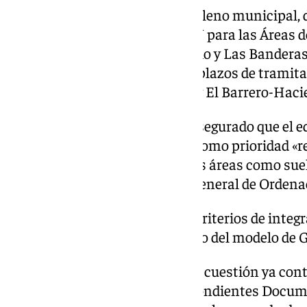
También se ha aprobado en el pleno municipal, d
modificación puntual del PGOU para las Áreas d
(ARG) denominadas San Antonio y Las Banderas-
suspender temporalmente los plazos de tramita
5, Cantarranas 4, Almendros 2 y El Barrero-Haci
Desde el Ayuntamiento se ha asegurado que el eq
alcalde, Germán Beardo, tiene como prioridad «re
gestiones para reclasificar estas áreas como suel
adelantándose al futuro Plan General de Orden
Esta estrategia responde a los criterios de integ
por la Junta de Andalucía dentro del modelo de 
Las unidades y edificaciones en cuestión ya con
Reforma Interior y sus correspondientes Docu