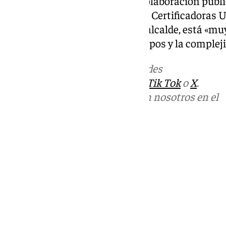
y el borrador de ordenanza de colaboración públi
informes técnicos de Entidades Certificadoras U
municipales, algo que según el alcalde, está «mu
nuevo acicate para reducir tiempos y la complej
Más noticias de
101TV
en las redes
sociales:
Instagram
,
Facebook
,
Tik Tok
o
X
.
Puedes ponerte en contacto con nosotros en el
correo
informativos@101tv.es
Tags:
Últimas noticias