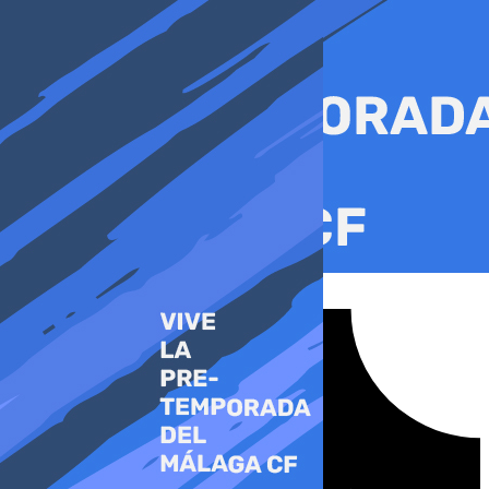
Ir
al
contenido
Tiktok