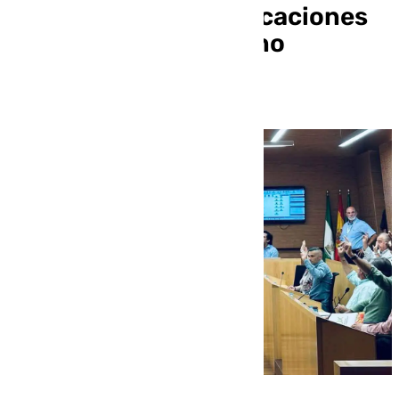
en suelo urbano edificaciones
irregulares en suelo no
urbanizable