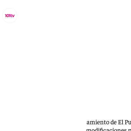
Miguel Alfonso
viernes, 6 septiembre 2024, 16:51
Compartir:
El equipo de Gobierno del Ayuntamiento de El Pu
aprobado en pleno una serie de modificaciones p