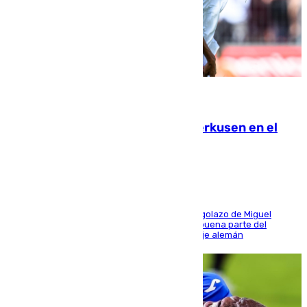
08.08.2026
El Sevilla se desinfla ante el Leverkusen en el
último ensayo (1-2)
El conjunto de Luis García se adelantó con un golazo de Miguel
Sierra y ofreció buenas sensaciones durante buena parte del
encuentro, pero acabó cediendo ante el empuje alemán