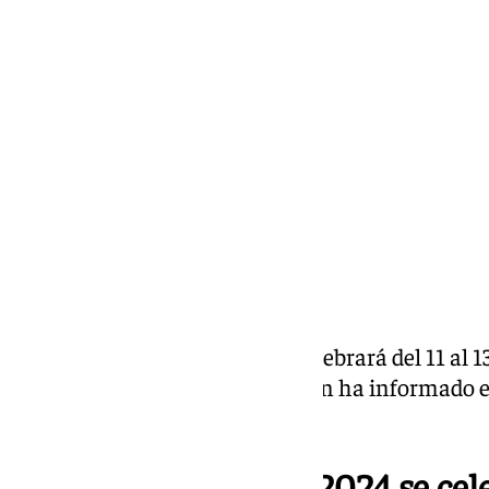
Miguel Alfonso
miércoles, 25 septiembre 2024, 15:20
Compartir:
El
Puerto Asian Fest 2024
se celebrará del 11 al 
Deportiva Rafael Sánchez, según ha informado el
Ignacio González Nieto.
El Puerto Asian Fest 2024 se cele