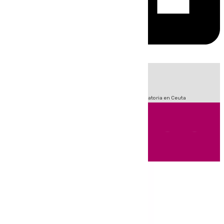
HOY
|
Fútbol
Sucesos
LaLiga
Primera División
Crisis Migratoria en Ceuta
Andalucía