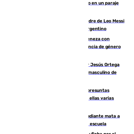
Los Bomberos combaten un incendio en un paraje
de Granada
Muere a los 68 años Jorge Messi, padre de Leo Messi
y pieza fundamental en la carrera del argentino
Retiene a su mujer en su casa y ameneza con
quemar la vivienda: nuevo caso de violencia de género
en Málaga
Dos sevillanos de oro: Manuel Cruz y Jesús Ortega
ganan el campeonato del mundo sub19 masculino de
remo
Un juzgado de Ceuta investiga seis presuntas
agresiones sexuales a migrantes, entre ellas varias
menores
Desastre en Tailandia: un joven estudiante mata a
tiros a sus abuelo y a profesores en una escuela
Luca Zidane rompe con el Granada y ficha por el