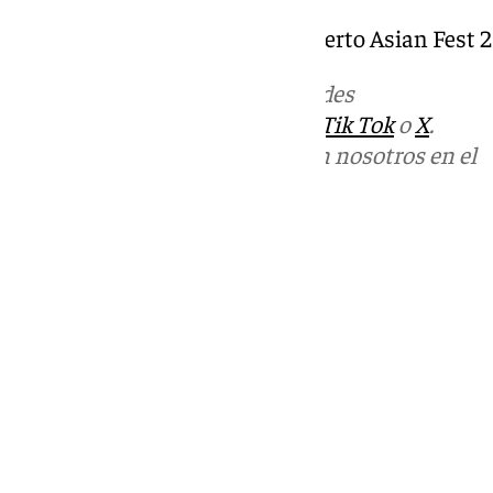
Toda la información sobre el Puerto Asian Fest 
Más noticias de
101TV
en las redes
sociales:
Instagram
,
Facebook
,
Tik Tok
o
X
.
Puedes ponerte en contacto con nosotros en el
correo
informativos@101tv.es
Tags:
Últimas noticias