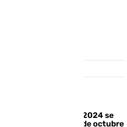
Andalucía
El Puerto Asian Fest 2024 se
celebrará del 11 al 13 de octubre