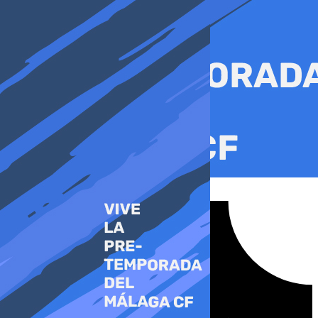
Ir
al
contenido
Tiktok