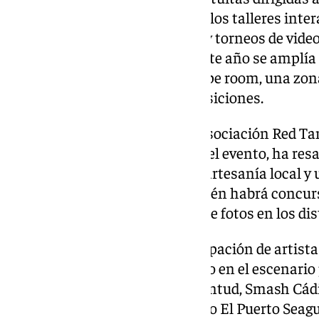
Entre las propuestas, destacan los talleres inte
cosplay, exhibiciones de k-pop y torneos de vide
japonesa y coreana. Además, este año se amplía 
zonas temáticas como un escape room, una zon
más espacios dedicados a exposiciones.
Tamara Vila, presidenta de la Asociación Red Tan
Concejalía en la organización del evento, ha res
variada selección de stands de artesanía local
especialidades asiáticas. También habrá concurs
podrán participar en sesiones de fotos en los di
El evento contará con la participación de artista
locales, que exhibirán su talento en el escenario
las asociaciones Sala de la Juventud, Smash Cád
equipo local de fútbol americano El Puerto Seagu