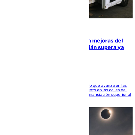
08.08.2026
La inversión del Ayuntamiento en mejoras del
entorno del Prado de San Sebastián supera ya
1.600.000 euros
El consistorio, a través de Emasesa, ha indicado que avanza en las
obras de renovación de las redes de saneamiento en las calles del
entorno del Prado, contando la zona con una financiación superior al
millón y medio de euros