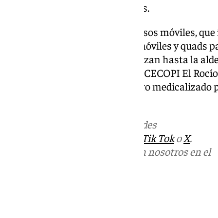
especialistas y técnicos de rayos.
Además, ha movilizado 31 recursos móviles, que 
ambulancias todoterreno, uvi móviles y quads pa
todos los romeros que se desplazan hasta la alde
Centro Asistencia situado en el CECOPI El Rocío
helisuperficie con un helicóptero medicalizado p
los romeros.
Más noticias de
101TV
en las redes
sociales:
Instagram
,
Facebook
,
Tik Tok
o
X
.
Puedes ponerte en contacto con nosotros en el
correo
informativos@101tv.es
Tags:
Últimas noticias