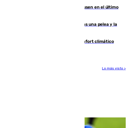
El Sevilla se desinfla ante el Leverkusen en el último
ensayo (1-2)
Tensión en la prisión de Alhaurín tras una pelea y la
incautación de un punzón
Málaga contabiliza 148 zonas de confort climático
para enfrentar las altas temperaturas
Lo más visto >
Más noticias
Ver más >