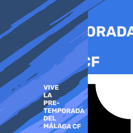
Ir
al
contenido
Tiktok