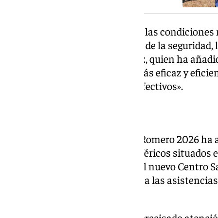
«Sus instalaciones han reunido las condiciones 
un punto estratégico al servicio de la seguridad, l
despliegue», ha proseguido Sanz, quien ha añad
redundado en una asistencia más eficaz y eficien
movilización de más de 7.000 efectivos».
Balance sanitario
El operativo sanitario del Plan Romero 2026 ha a
trece puntos asistenciales periféricos situados 
de Huelva, Sevilla y Cádiz, y en el nuevo Centro S
Cecopi de la aldea. Con relación a las asistencia
incremento de casi el 10%.
El 97% de los romeros que han precisado atenció