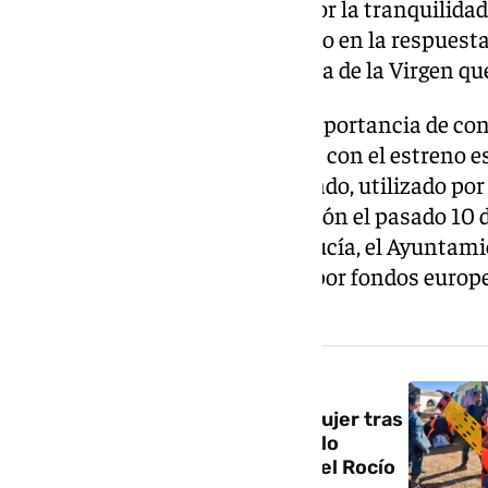
Europa haya estado marcado por la tranquilidad»
evaluación para seguir creciendo en la respuesta 
planificación de cara a La Venida de la Virgen qu
El consejero ha subrayado la importancia de con
sólida y permanente en la aldea con el estreno e
Coordinación Operativa Integrado, utilizado por
Plan Romero tras su inauguración el pasado 10 
conjunta por la Junta de Andalucía, el Ayuntami
de los terrenos, y cofinanciado por fondos europ
andaluza».
NOTICIA RELACIONADA
Evacuada en helicóptero una mujer tras
sufrir una fuerte caída de caballo
durante el camino de regreso del Rocío