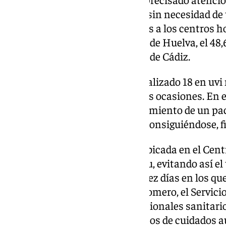
alta en el dispositivo sanitario, sin necesidad de
El total de pacientes trasladados a los centros h
sido de 70: el 45,7% a hospitales de Huelva, el 48,
además de un 5,7% a hospitales de Cádiz.
Del total de traslados, se han realizado 18 en uvi 
helicóptero sanitario 061 en seis ocasiones. En 
crítica se ha producido el fallecimiento de un pac
ocasiones parada cardiaca, no consiguiéndose, 
La unidad móvil de radiología ubicada en el Cent
406 estudios radiológicos in situ, evitando así e
diagnósticas. A lo largo de los diez días en los qu
dispositivo sanitario del Plan Romero, el Servic
desplegado a más de 200 profesionales sanitario
técnicos de emergencias, técnicos de cuidados a