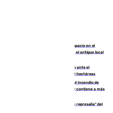
Las marca internacionales ganan espacio en el
Centro de Málaga: La Tagliatella abre en el antiguo local
de Vox Sports Bar
Moreno pide extremar la precaución ante el
incendio de Niebla, que supera las 4.000 hectáreas
340 personas más desalojadas por el incendio de
Niebla, que mantiene a 410 evacuadas y contiene a más
de 500 efectivos trabajando
Italia responde ante las "medidas de represalia" del
Gobierno de Sánchez