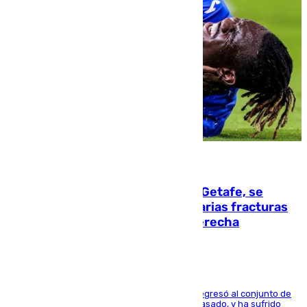
08.08.2026
Christantus Uche, delantero del Getafe, se
perderá toda la temporada por varias fracturas
en los ligamentos de su rodilla derecha
El centrocampista reconvertido en atacante regresó al conjunto de
la capital, después de salir obligado el curso pasado, y ha sufrido