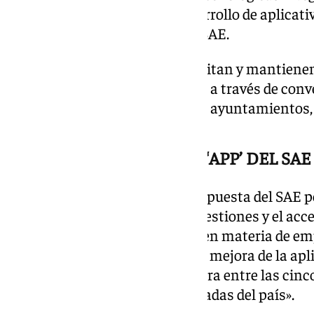
una mayor eficiencia en el desarrollo de aplicati
evolución de uso de la ‘app’ del SAE.
Estos puntos de empleo se facilitan y mantienen 
puesta a disposición se articula a través de con
receptoras de los mismos como ayuntamientos, a
ALTA VALORACIÓN DE LA ‘APP’ DEL SAE
Esta medida se enmarca en la apuesta del SAE p
tecnológicas para facilitar las gestiones y el acc
personas y empresas usuarias en materia de empl
igual que la puesta en marcha y mejora de la apli
millón de usuarios y se encuentra entre las cinc
públicos de empleo mejor valoradas del país».