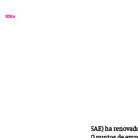
Miguel Alfonso
jueves, 19 septiembre 2024, 13:11
Compartir:
El
Servicio Andaluz de Empleo
(SAE) ha renovado
euros para mejoras, el plan de 60 puntos de emp