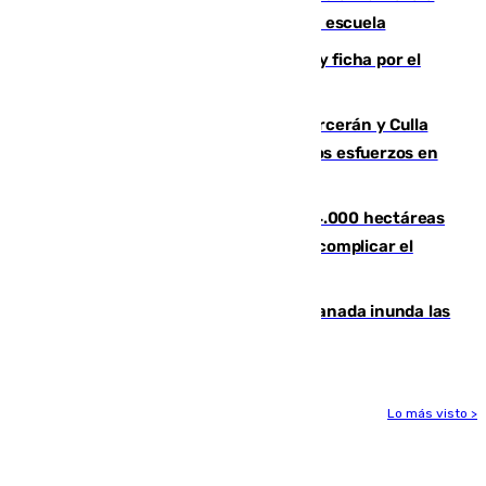
tiros a sus abuelo y a profesores en una escuela
Luca Zidane rompe con el Granada y ficha por el
Leganés
Incendios de Castellón: Sierra Engarcerán y Culla
evolucionan positivamente y centran los esfuerzos en
Tírig
El incendio de Niebla ya supera las 4.000 hectáreas
afectadas y "se espera que se vuelva a complicar el
fuego"
Una tormenta en la provincia de Granada inunda las
calles de Puebla de Don Fadrique
Lo más visto >
Más noticias