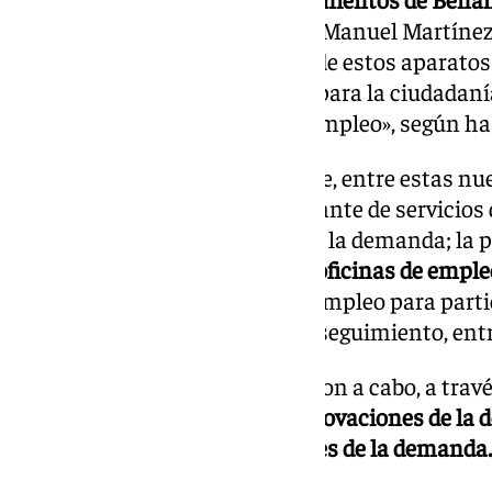
alcaldes,
Noelia Damián y Luis Manuel Martínez
comprobar el funcionamiento de estos aparatos 
interesante y útil servicio más para la ciudadaní
gestiones relacionadas con el empleo», según ha
Desde la Junta han indicado que, entre estas nu
autoinscripción como demandante de servicios d
reinscripción o modificación de la demanda; la po
previa en cualquiera de las
193 oficinas de empl
e inscripción en las ofertas de empleo para parti
selección de candidaturas y su seguimiento, entr
Durante el pasado año se llevaron a cabo, a trav
provincia,
un total de 12.127 renovaciones de la
registraron 6.583 reinscripciones de la demanda.