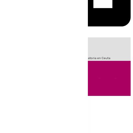
HOY
|
Fútbol
LaLiga
Sucesos
Primera División
Crisis Migratoria en Ceuta
Andalucía