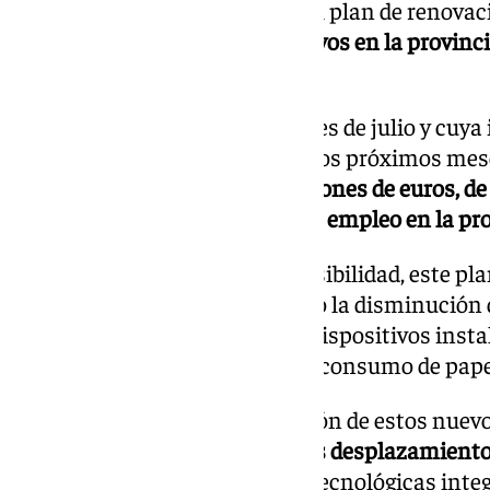
Desde que se puso en marcha el plan de renovac
sustituido 45 de estos dispositivos en la provinc
en las próximas semanas.
Este plan, iniciado el pasado mes de julio y cuya
en distintas fases a lo largo de los próximos me
parte del SAE de más de 1,4 millones de euros, de
a la renovación de 60 puntos de empleo en la pro
Además de la mejora de la accesibilidad, este pl
criterios de sostenibilidad como la disminución 
a la generada por los antiguos dispositivos inst
Andalucía)
y la eliminación del consumo de pape
De igual manera, la implantación de estos nuev
reducido,
minimiza también los desplazamiento
eléctrico,
gracias a soluciones tecnológicas inte