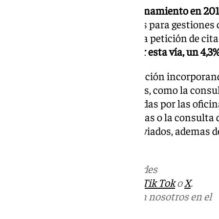
La aplicación se puso en funcionamiento en 20
el uso de los medios telemáticos para gestiones
reinscripción de la demanda o la petición de cita;
107.223 citas en la provincia por esta vía, un 4,3
En 2021, el SAE mejoró la aplicación incorpora
para las personas desempleadas, como la consul
inscripción en ofertas gestionadas por las oficin
ofertas gestionadas por empresas o la consulta 
inscripciones y currículums enviados, ademas d
aplicación accesible.
Más noticias de
101TV
en las redes
sociales:
Instagram
,
Facebook
,
Tik Tok
o
X
.
Puedes ponerte en contacto con nosotros en el
correo
informativos@101tv.es