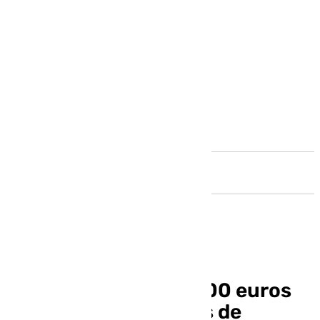
Andalucía
El SAE invierte 118.600 euros
en renovar 60 puntos de