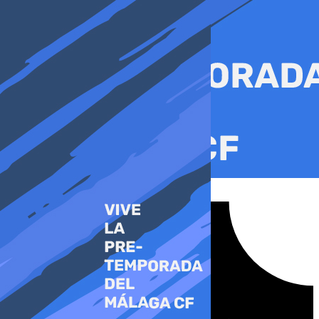
Ir
al
contenido
Tiktok