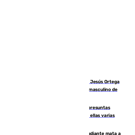
Dos sevillanos de oro: Manuel Cruz y Jesús Ortega
ganan el campeonato del mundo sub19 masculino de
remo
Un juzgado de Ceuta investiga seis presuntas
agresiones sexuales a migrantes, entre ellas varias
menores
Desastre en Tailandia: un joven estudiante mata a