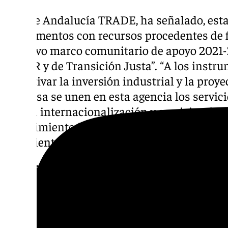
“Desde Andalucía TRADE, ha señalado, est
instrumentos con recursos procedentes de 
al nuevo marco comunitario de apoyo 2021
FEDER y de Transición Justa”. “A los instr
incentivar la inversión industrial y la proy
empresa se unen en esta agencia los servici
propia internacionalización y servicios de 
conocimiento imprescindibles en una econom
y resiliente ante los vaivenes del devenir e
244 millones para generar 500 millones
Del paquete total de incentivos previsto, q
de euros hasta el año 2027, además de otros
instrumentos financieros que gestionarán 