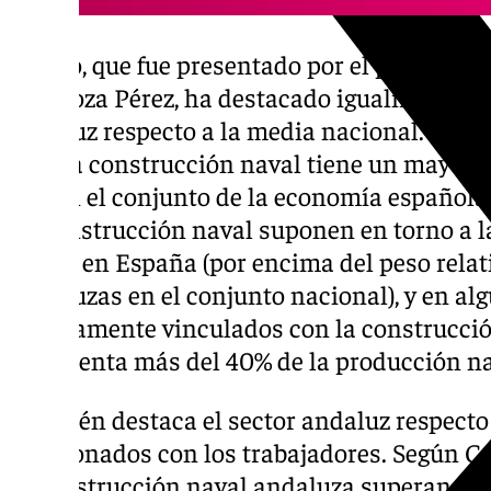
Castro, que fue presentado por el presidente
Zaragoza Pérez, ha destacado igualmente la
andaluz respecto a la media nacional. En e
que “la construcción naval tiene un mayor 
que en el conjunto de la economía española
de construcción naval suponen en torno a la 
sector en España (por encima del peso relat
andaluzas en el conjunto nacional), y en al
directamente vinculados con la construcci
representa más del 40% de la producción na
También destaca el sector andaluz respecto
relacionados con los trabajadores. Según Ca
la construcción naval andaluza superan am