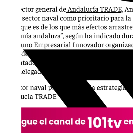
El director general de
Andalucía TRADE,
Ant
hoy al sector naval como prioritario para la
“dado que es de los que más efectos arrastre
economía andaluza”, según ha indicado dura
Desayuno Empresarial Innovador organizad
Naval de Cádiz
en la localidad gaditana de 
ha contado con la presencia del alcalde de
de la delegada del Gobierno de la Junta en
El sector naval prioritario en la estrategia 
Andalucía TRADE