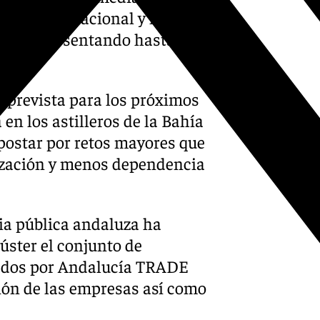
 a escala nacional y la
ola, representando hasta un
o prevista para los próximos
en los astilleros de la Bahía
apostar por retos mayores que
ización y menos dependencia
cia pública andaluza ha
úster el conjunto de
ñados por Andalucía TRADE
ción de las empresas así como