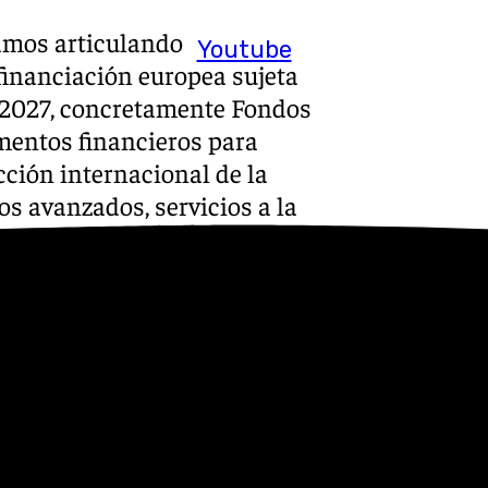
amos articulando
Youtube
financiación europea sujeta
-2027, concretamente Fondos
umentos financieros para
ección internacional de la
os avanzados, servicios a la
transferencia de
ía de alto valor, sostenible
conómico”.
ue ascenderán a 412 millones
 355 millones, al menos, en
Andalucía TRADE y la