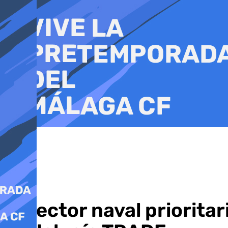
Ir
al
contenido
El sector naval prioritar