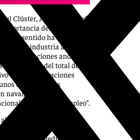
 del Clúster, José Luis García
 importancia del sector
ste este sentido ha apuntado
peso en la industria andaluza
, las exportaciones andaluzas
quinta parte del total del
ivo de las exportaciones
gunos capítulos más
ón naval, Andalucía
cional y del 35% del empleo”.
 al español en aspectos
stro, “los salarios medios en
pliamente la media de la