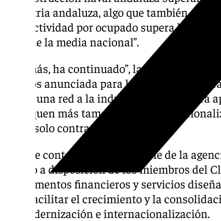
industria andaluza, algo que también sucede
productividad por ocupado supera la españ
132% de la media nacional”.
“Además, ha continuado”, la carga de trabaj
10 años anunciada para la empresa tractora 
ofrece una red a la industria auxiliar para 
impliquen más tamaño, más internacional
de un solo contratante”.
En este contexto, el responsable de la agen
puesto a disposición de los miembros del Cl
instrumentos financieros y servicios dise
para facilitar el crecimiento y la consolida
su modernización e internacionalización.