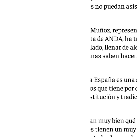
habrá una ‘fila cero’ para quienes no puedan asis
causa.
Martín, acompañada por Pedro Muñoz, represen
Esperanza Fernández, presidenta de ANDA, ha t
«tiene un doble objetivo: por un lado, llenar de al
nuestra ciudad como solo las tunas saben hacer, 
para una buena causa».
Además, ha explicado que «Tuna España es una 
de Antiguos Tunos Universitarios que tiene por 
y difundir la tradición de una institución y trad
universal como es la tuna».
«Quizás los más jóvenes no sepan muy bien qué 
de que nuestros padres y abuelos tienen un muy