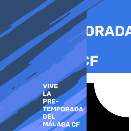
Ir
al
contenido
Tiktok