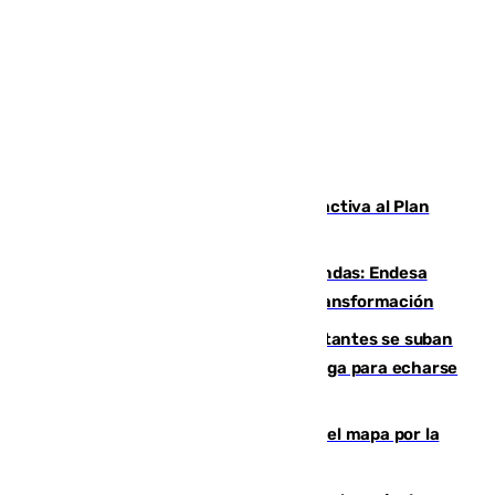
Otro incendio en Granada: el fuego activa al Plan
Infoca en Pinos Puente
Más potencia para las Tres Mil Viviendas: Endesa
pone en marcha un nuevo centro de transformación
Un cartel intenta evitar que los visitantes se suban
encima de los leones del Puerto de Málaga para echarse
una foto
Cádiz-Tinduf: veinte años cruzando el mapa por la
infancia saharaui