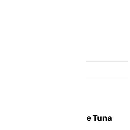
Andalucía
El XXV Juntamento de Tuna
España reunirá a 200