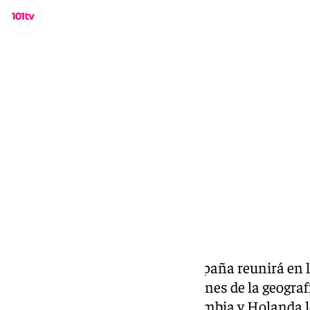
Miguel Alfonso
viernes, 13 septiembre 2024, 09:00
Compartir:
El XXV Juntamento de Tuna España reunirá en l
participantes de todos los rincones de la geogra
países como México, Perú, Colombia y Holanda lo