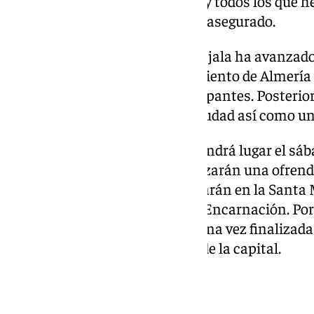
durante su época universitaria y todos los que 
les tenemos mucho cariño», ha asegurado.
Sobre la programación, la concejala ha avanzado
recepción oficial en el Ayuntamiento de Almería
institucional a todos los participantes. Posteri
pasacalles por el centro de la ciudad así como un
El grueso de la programación tendrá lugar el sáb
mañana los participantes realizarán una ofrenda 
patrona de la ciudad, y participarán en la Santa
aniversario de la Catedral de la Encarnación. Por
tendrá lugar la gala benéfica y una vez finalizad
a recorrer las calles y los bares de la capital.
OCHO GENERACIONES DE TUNOS