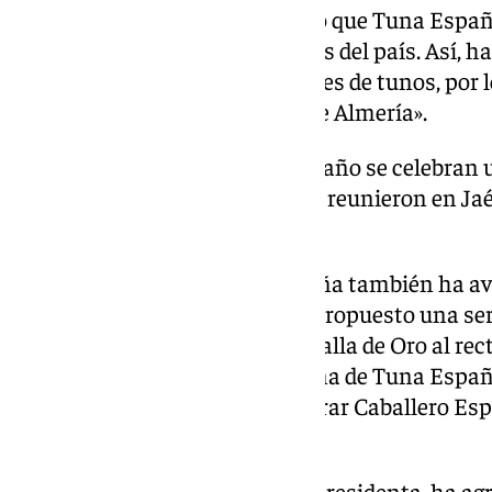
Por su parte, Muñoz ha contado que Tuna Españ
tunos de todas las universidades del país. Así, 
contamos con ocho generaciones de tunos, por l
años desfilando por las calles de Almería».
Además, ha explicado que cada año se celebran
ciudades españolas, en junio se reunieron en Jaé
este año será Cuba.
El representante de Tuna España también ha a
juntamento que realizan, han propuesto una ser
caso proponen imponer la Medalla de Oro al rect
José Céspedes; nombrar Madrina de Tuna España 
María del Mar Vázquez; y nombrar Caballero Es
Bisbal.
Desde la Asociación ANDA, su presidenta, ha ag