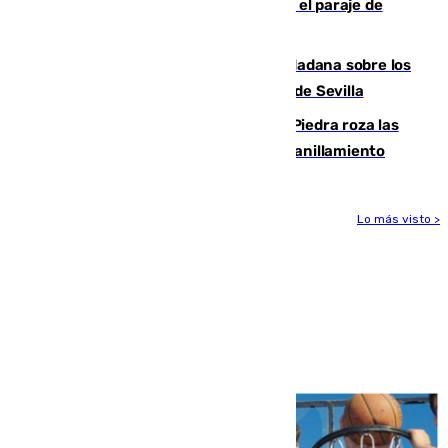
Estabilizado un incendio forestal en el paraje de
Arroyo Vaqueros de Estepona
PSOE y Vox critican la consulta ciudadana sobre los
toldos que ha lanzado el Ayuntamiento de Sevilla
La laguna malagueña de Fuente de Piedra roza las
30.000 parejas de flamencos antes del anillamiento
Lo más visto >
Más noticias
Ver más >