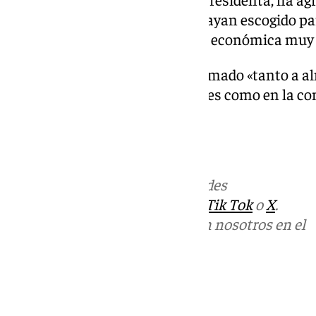
como a Tuna España que nos hayan escogido par
nosotros supone una inyección económica muy 
En esta línea, Fernández ha animado «tanto a a
participar tanto en los pasacalles como en la c
actuación benéfica».
Más noticias de
101TV
en las redes
sociales:
Instagram
,
Facebook
,
Tik Tok
o
X
.
Puedes ponerte en contacto con nosotros en el
correo
informativos@101tv.es
Tags:
Últimas noticias