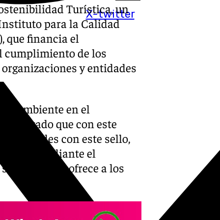
Sostenibilidad Turística, un
X-twitter
nstituto para la Calidad
, que financia el
l cumplimiento de los
n organizaciones y entidades
dio Ambiente en el
anifestado que con este
de entidades con este sello,
calidad» mediante el
servicios que ofrece a los