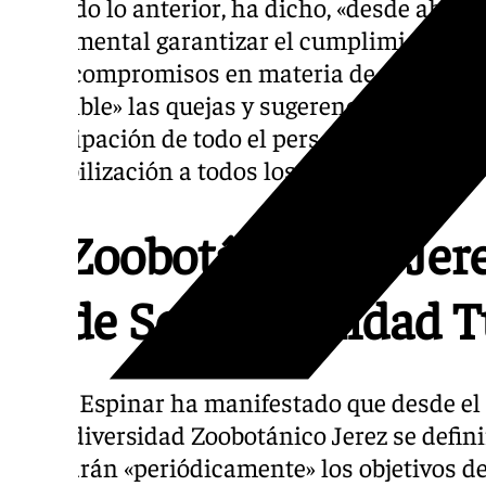
Por todo lo anterior, ha dicho, «desde ahora
fundamental garantizar el cumplimiento de l
otros compromisos en materia de sostenibil
lo posible» las quejas y sugerencias de los 
participación de todo el personal mediant
sensibilización a todos los niveles.
El Zoobotánico de Jer
‘S’ de Sostenibilidad T
Jaime Espinar ha manifestado que desde el
la Biodiversidad Zoobotánico Jerez se defini
evaluarán «periódicamente» los objetivos de