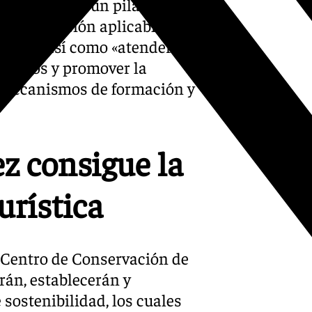
 se considera un pilar
a legislación aplicable y
idad», así como «atender en
usuarios y promover la
e mecanismos de formación y
ez consigue la
urística
 Centro de Conservación de
rán, establecerán y
 sostenibilidad, los cuales