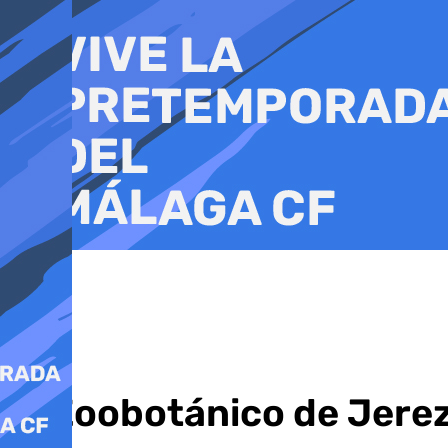
Ir
al
contenido
El Zoobotánico de Jerez 