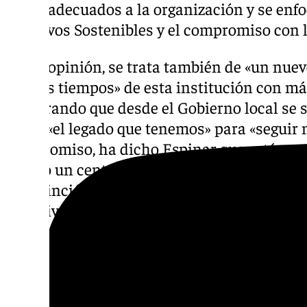
serán adecuados a la organización y se enf
Objetivos Sostenibles y el compromiso con 
En su opinión, se trata también de «un nuev
nuevos tiempos» de esta institución con más
asegurando que desde el Gobierno local se 
sobre «el legado que tenemos» para «seguir
compromiso, ha dicho Espinar que están par
siendo un centro de referencia en la conser
de extinción, investigación y educación me
atractivo turístico de primera».
Esta nueva certificación de Sostenibilidad T
servir de apoyo a los establecimientos, emp
para llevar a cabo la integración de estos O