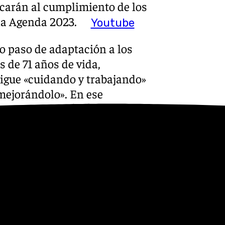
ocarán al cumplimiento de los
la Agenda 2023.
Youtube
o paso de adaptación a los
 de 71 años de vida,
sigue «cuidando y trabajando»
 mejorándolo». En ese
a que el Zoobotánico «siga
vación de especies en peligro
dioambiental, así como un
urística tiene como objeto
resas y destinos de España
bjetivos de Desarrollo