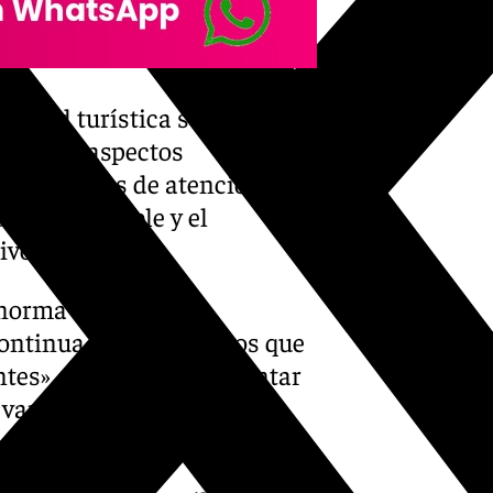
ilidad turística será una
urar los aspectos
e servicios de atención e
que sostenible y el
ivos».
norma el centro «se
ntinua de los servicios que
antes», así como a «aumentar
variedad y extensión de la