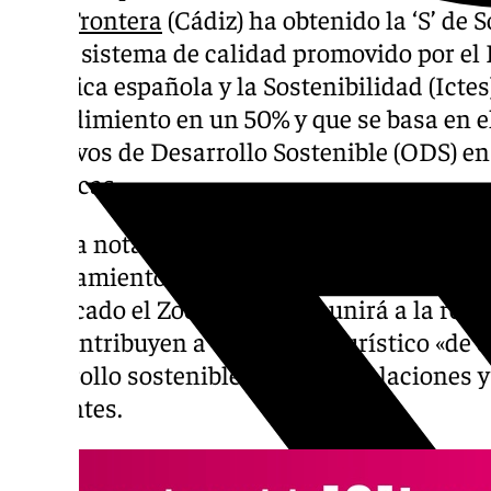
de la Frontera
(Cádiz) ha obtenido la ‘S’ de 
nuevo sistema de calidad promovido por el I
Turística española y la Sostenibilidad (Ictes)
procedimiento en un 50% y que se basa en e
Objetivos de Desarrollo Sostenible (ODS) e
turísticas.
En una nota, el teniente de alcaldesa de Me
Ayuntamiento de Jerez, Jaime Espinar, ha m
certificado el Zoobotánico se unirá a la red 
que contribuyen a un destino turístico «de 
desarrollo sostenible de sus instalaciones y 
visitantes.