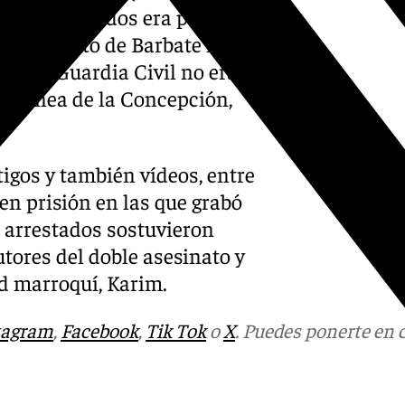
tivos recabados era posible
n el puerto de Barbate hasta
l de la Guardia Civil no era la
la Línea de la Concepción,
tigos y también vídeos, entre
 en prisión en las que grabó
 arrestados sostuvieron
tores del doble asesinato y
d marroquí, Karim.
tagram
,
Facebook
,
Tik Tok
o
X
. Puedes ponerte en 