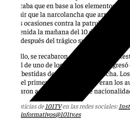
certificaba que en base a los elementos obje
concluir que la narcolancha que arremetió e
en seis ocasiones contra la patrullera oficia
intervenida la mañana del 10 de febrero en 
horas después del trágico suceso.
Para ello, se recabaron declaraciones de tes
ellos el de uno de los detenidos que ingresó
las embestidas desde otra narcolancha. Los
desde el primer momento que no eran los au
apuntaron a otro ciudadano de nacionalida
Más noticias de
101TV
en las redes sociales:
Ins
correo
informativos@101tv.es