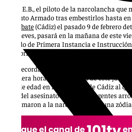
Karim E.B., el piloto de la narcolancha que 
Instituto Armado tras embestirlos hasta en 
de
Barbate
(Cádiz) el pasado 9 de febrero d
este jueves, pasará en la mañana de este vie
Juzgado de Primera Instancia e Instrucción
ha informado el TSJA.
Cabe recordar que en una nota de prensa, l
a primera hora de la mañana de este jueves 
años de edad en la provincia de Cádiz al que
autor del asesinato» de los dos agentes arr
aproximaron a la narcolancha en una zódia