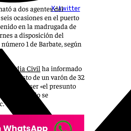
mató a dos agentes del
X-twitter
seis ocasiones en el puerto
etenido en la madrugada de
rnes a disposición del
 número 1 de Barbate, según
a
Guardia Civil
ha informado
del arresto de un varón de 32
 acusa de ser «el presunto
ollados cuando se
c.