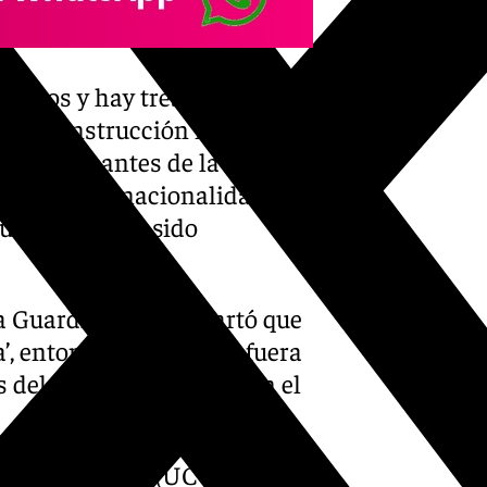
licados y hay tres órdenes de
ado de instrucción número 1
otros ocupantes de la
 también de nacionalidad
tuaciones han sido
a Guardia Civil descartó que
’, entonces en prisión, fuera
s del Instituto Armado en el
tral Operativa (UCO)