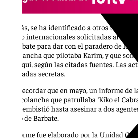
Además, se ha identificado a otros tres imp
arresto internacionales solicitadas al Juzg
de Barbate para dar con el paradero de los 
narcolancha que pilotaba Karim, y que son
marroquí, según las citadas fuentes. Las ac
declaradas secretas.
Cabe recordar que en mayo, un informe de l
la narcolancha que patrullaba ‘Kiko el Cabra
la que embistió hasta asesinar a dos agente
puerto de Barbate.
El informe fue elaborado por la Unidad Cen